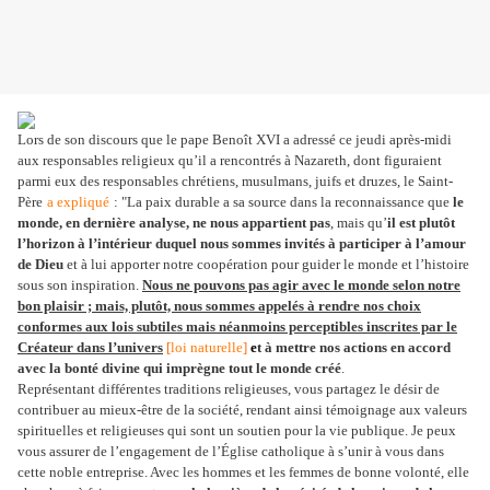
Lors de son discours que le pape Benoît XVI a adressé ce jeudi après-midi
aux responsables religieux qu’il a rencontrés à Nazareth, dont figuraient
parmi eux des responsables chrétiens, musulmans, juifs et druzes, le Saint-
Père
a expliqué
: "La paix durable a sa source dans la reconnaissance que
le
monde, en dernière analyse, ne nous appartient pas
, mais qu’
il est plutôt
l’horizon à l’intérieur duquel nous sommes invités à participer à l’amour
de Dieu
et à lui apporter notre coopération pour guider le monde et l’histoire
sous son inspiration.
Nous ne pouvons pas agir avec le monde selon notre
bon plaisir ; mais, plutôt, nous sommes appelés à rendre nos choix
conformes aux lois subtiles mais néanmoins perceptibles inscrites par le
Créateur dans l’univers
[
loi naturelle
]
e
t à mettre nos actions en accord
avec la bonté divine qui imprègne tout le monde créé
.
Représentant différentes traditions religieuses, vous partagez le désir de
contribuer au mieux-être de la société, rendant ainsi témoignage aux valeurs
spirituelles et religieuses qui sont un soutien pour la vie publique. Je peux
vous assurer de l’engagement de l’Église catholique à s’unir à vous dans
cette noble entreprise. Avec les hommes et les femmes de bonne volonté, elle