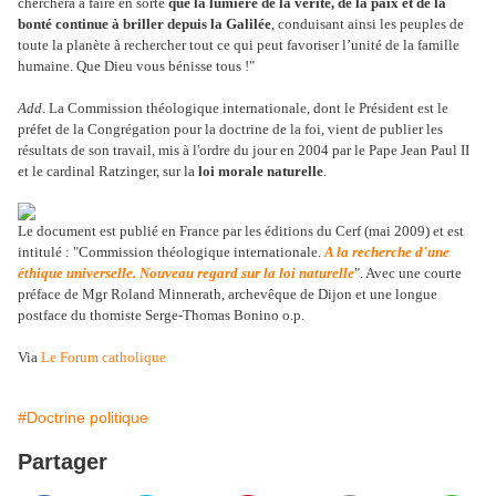
cherchera à faire en sorte
que la lumière de la vérité, de la paix et de la
bonté continue à briller depuis la Galilée
, conduisant ainsi les peuples de
toute la planète à rechercher tout ce qui peut favoriser l’unité de la famille
humaine. Que Dieu vous bénisse tous !"
Add
. La Commission théologique internationale, dont le Président est le
préfet de la Congrégation pour la doctrine de la foi, vient de publier les
résultats de son travail, mis à l'ordre du jour en 2004 par le Pape Jean Paul II
et le cardinal Ratzinger, sur la
loi morale naturelle
.
Le document est publié en France par les éditions du Cerf (mai 2009) et est
intitulé : "Commission théologique internationale.
A la recherche d'une
éthique universelle. Nouveau regard sur la loi naturelle
". Avec une courte
préface de Mgr Roland Minnerath, archevêque de Dijon et une longue
postface du thomiste Serge-Thomas Bonino o.p.
Via
Le Forum catholique
#Doctrine politique
Partager