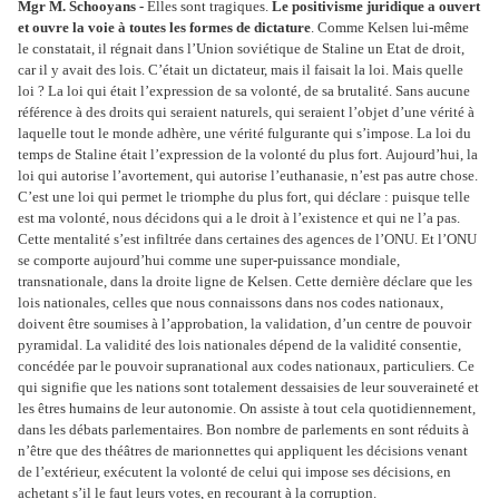
Mgr M. Schooyans -
Elles sont tragiques.
Le positivisme juridique a ouvert
et ouvre la voie à toutes les formes de dictature
. Comme Kelsen lui-même
le constatait, il régnait dans l’Union soviétique de Staline un Etat de droit,
car il y avait des lois. C’était un dictateur, mais il faisait la loi. Mais quelle
loi ? La loi qui était l’expression de sa volonté, de sa brutalité. Sans aucune
référence à des droits qui seraient naturels, qui seraient l’objet d’une vérité à
laquelle tout le monde adhère, une vérité fulgurante qui s’impose. La loi du
temps de Staline était l’expression de la volonté du plus fort. Aujourd’hui, la
loi qui autorise l’avortement, qui autorise l’euthanasie, n’est pas autre chose.
C’est une loi qui permet le triomphe du plus fort, qui déclare : puisque telle
est ma volonté, nous décidons qui a le droit à l’existence et qui ne l’a pas.
Cette mentalité s’est infiltrée dans certaines des agences de l’ONU. Et l’ONU
se comporte aujourd’hui comme une super-puissance mondiale,
transnationale, dans la droite ligne de Kelsen. Cette dernière déclare que les
lois nationales, celles que nous connaissons dans nos codes nationaux,
doivent être soumises à l’approbation, la validation, d’un centre de pouvoir
pyramidal. La validité des lois nationales dépend de la validité consentie,
concédée par le pouvoir supranational aux codes nationaux, particuliers. Ce
qui signifie que les nations sont totalement dessaisies de leur souveraineté et
les êtres humains de leur autonomie. On assiste à tout cela quotidiennement,
dans les débats parlementaires. Bon nombre de parlements en sont réduits à
n’être que des théâtres de marionnettes qui appliquent les décisions venant
de l’extérieur, exécutent la volonté de celui qui impose ses décisions, en
achetant s’il le faut leurs votes, en recourant à la corruption.