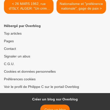
< 26 MARS 1962, rue
Nationalisme et "préférence
d'ISLY, ALGER: "Un crime
nationale", gage de paix >
d'Etat" (témoignage de
Gérard Marin)
Hébergé par Overblog
Top articles
Pages
Contact
Signaler un abus
C.G.U.
Cookies et données personnelles
Préférences cookies
Voir le profil de Philippe C sur le portail Overblog
Créer un blog sur Overblog
Créer un blog