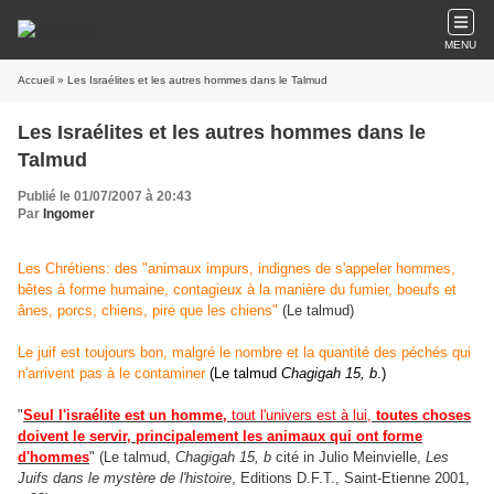
MENU
Accueil
» Les Israélites et les autres hommes dans le Talmud
Les Israélites et les autres hommes dans le
Talmud
Publié le 01/07/2007 à 20:43
Par
Ingomer
Les Chrétiens: des "animaux impurs, indignes de s'appeler hommes,
bêtes à forme humaine, contagieux à la manière du fumier, boeufs et
ânes, porcs, chiens, pire que les chiens"
(Le talmud)
Le juif est toujours bon, malgré le nombre et la quantité des péchés qui
n'arrivent pas à le contaminer
(Le talmud
Chagigah
15, b
.)
"
Seul l'israélite est un homme,
tout l'univers est à lui,
toutes choses
doivent le servir, principalement les animaux qui ont forme
d'hommes
" (Le talmud,
Chagigah 15, b
cité in Julio Meinvielle,
Les
Juifs dans le mystère de l'histoire
, Editions D.F.T., Saint-Etienne 2001,