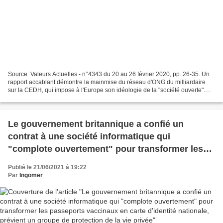
Source: Valeurs Actuelles - n°4343 du 20 au 26 février 2020, pp. 26-35. Un
rapport accablant démontre la mainmise du réseau d'ONG du milliardaire
sur la CEDH, qui impose à l'Europe son idéologie de la "société ouverte".
Révélations exclusives. L'Autriche,...
Le gouvernement britannique a confié un
contrat à une société informatique qui
"complote ouvertement" pour transformer les
passeports vaccinaux en carte d'identité
Publié le 21/06/2021 à 19:22
nationale, prévient un groupe de protection de
Par
Ingomer
la vie privée