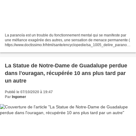
La paranoïa est un trouble du fonctionnement mental qui se manifeste par
une méfiance exagérée des autres, une sensation de menace permanente (
https://www.doctissimo.fr/html/sante/encyclopedie/sa_1005_delire_paranoia
que_paranoia.htm ) Or, selon Sciences...
La Statue de Notre-Dame de Guadalupe perdue
dans l'ouragan, récupérée 10 ans plus tard par
un autre
Publié le 07/10/2020 à 19:47
Par
Ingomer