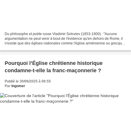
Du philosophe et poète russe Vladimir Soloviev (1853-1900) : "Aucune
argumentation ne peut venir à bout de l'évidence qu'en dehors de Rome, il
n'existe que des églises nationales comme l'église arménienne ou grecque,
des églises d'état comme la russe...
Pourquoi l’Église chrétienne historique
condamne-t-elle la franc-maçonnerie ?
Publié le 30/06/2025 à 06:55
Par
Ingomer