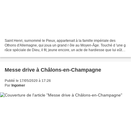
Saint Henri, surnommé le Pieux, appartenait à la famille impériale des
Othons d'Allemagne, qui joua un grand r ôle au Moyen-Âge. Touché d 'une g
râce spéciale de Dieu, il fit, jeune encore, un acte de hardiesse que lui eût
dissuadé la prudence humaine,...
Messe drive à Châlons-en-Champagne
Publié le 17/05/2020 à 17:26
Par
Ingomer