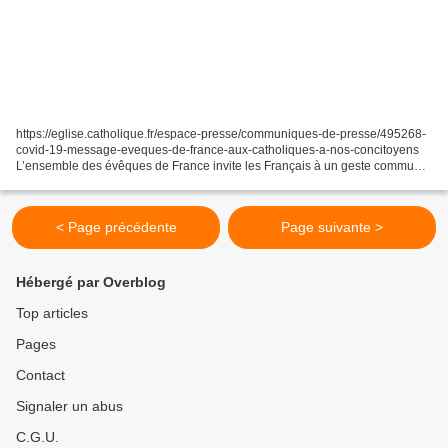
https://eglise.catholique.fr/espace-presse/communiques-de-presse/495268-
covid-19-message-eveques-de-france-aux-catholiques-a-nos-concitoyens
L’ensemble des évêques de France invite les Français à un geste commun
le mercredi 25 mars prochain. Les catholiques...
< Page précédente
Page suivante >
Hébergé par Overblog
Top articles
Pages
Contact
Signaler un abus
C.G.U.