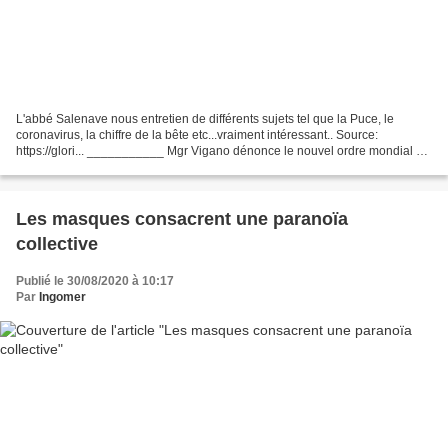
L'abbé Salenave nous entretien de différents sujets tel que la Puce, le
coronavirus, la chiffre de la bête etc...vraiment intéressant.. Source:
https://glori... ___________ Mgr Vigano dénonce le nouvel ordre mondial et
appelle les croyants à la prière...
Les masques consacrent une paranoïa
collective
Publié le 30/08/2020 à 10:17
Par
Ingomer