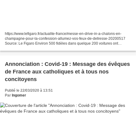
https://www.lefigaro.fr/actualite-france/messe-en-drive-in-a-chalons-en-
champagne-pour-la-confession-allumez-vos-feux-de-detresse-20200517
Source: Le Figaro Environ 500 fidèles dans quelque 200 voitures ont
participé à la messe ce dimanche, célébrée par...
Annonciation : Covid-19 : Message des évêques
de France aux catholiques et à tous nos
concitoyens
Publié le 22/03/2020 à 13:51
Par
Ingomer