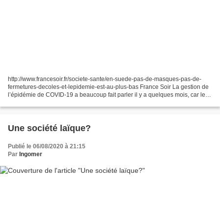
http://www.francesoir.fr/societe-sante/en-suede-pas-de-masques-pas-de-
fermetures-decoles-et-lepidemie-est-au-plus-bas France Soir La gestion de
l’épidémie de COVID-19 a beaucoup fait parler il y a quelques mois, car le
pays avait décidé de ne pas mettre...
Une société laïque?
Publié le 06/08/2020 à 21:15
Par
Ingomer