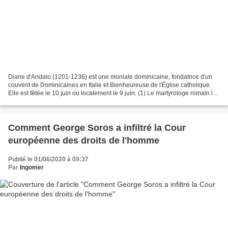
Diane d'Andalo (1201-1236) est une moniale dominicaine, fondatrice d'un
couvent de Dominicaines en Italie et Bienheureuse de l'Église catholique.
Elle est fêtée le 10 juin ou localement le 9 juin. (1) Le martyrologe romain la
fête le 10 juin. (2) Martyrologe...
Comment George Soros a infiltré la Cour
européenne des droits de l'homme
Publié le 01/06/2020 à 09:37
Par
Ingomer