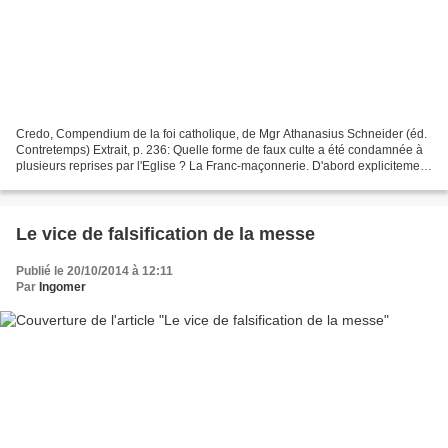
Credo, Compendium de la foi catholique, de Mgr Athanasius Schneider (éd.
Contretemps) Extrait, p. 236: Quelle forme de faux culte a été condamnée à
plusieurs reprises par l'Eglise ? La Franc-maçonnerie. D'abord explicitement
condamnée par le pape Clément...
Le vice de falsification de la messe
Publié le 20/10/2014 à 12:11
Par
Ingomer