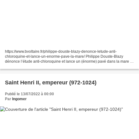
https://www.bvoltaire.fr/philippe-douste-blazy-denonce-letude-anti-
chloroquine-et-lance-un-enorme-pave-la-mare/ Philippe Douste-Blazy
dénonce l’étude anti-chloroquine et lance un (énorme) pavé dans la mare !
Récemment, une étude publiée par la revue scientifique...
Saint Henri II, empereur (972-1024)
Publié le 13/07/2022 à 00:00
Par
Ingomer