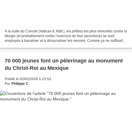
A la suite du Concile (Vatican II, Ndlr.), les prêtres les plus remontés contre la
liturgie (et probablement contre l’exercice de leur sacerdoce) se sont
employés à banaliser et à désacraliser les messes. Comme ça ne suffisait
pas, on a transformé les...
70 000 jeunes font un pèlerinage au monument
du Christ-Roi au Mexique
Publié le 02/02/2026 à 23:52
Par
Philippe C