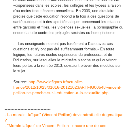
«dispensées dans les écoles, les collèges et les lycées à raison
d'au moins trois séances annuelles». En 2003, une circulaire
précise que cette éducation répond à la fois à des questions de
santé publique et à des «problématiques concernant les relations
entre garçons et filles, les violences sexuelles, la pornographie ou
encore la lutte contre les préjugés sexistes ou homophobes».
... Les enseignants ne sont pas forcément à l'aise avec ces
questions et n'y ont pas été suffisamment formés.» En toute
logique, les futures écoles supérieures du professorat et de
l'éducation, sur lesquelles le ministère planche et qui ouvriront
leurs portes à la rentrée 2013, devraient prévoir des modules sur
le sujet...
Source:
http://www.lefigaro.fr/actualite-
france/2012/10/23/01016-20121023ARTFIG00548-vincent-
peillon-se-penche-sur-l-education-a-la-sexualite.php
--------------------------------
-
La morale "laïque" (Vincent Peillon) deviendrait-elle dogmatique
?
-
"Morale laïque" de Vincent Peillon : encore une de ces