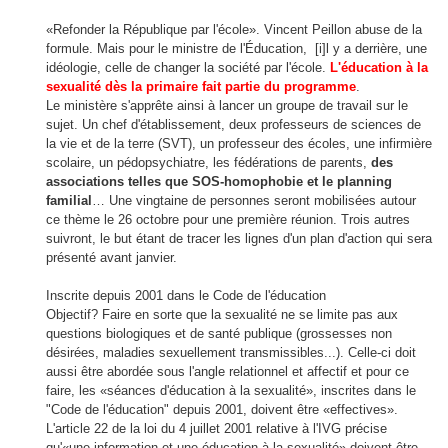
«Refonder la République par l'école». Vincent Peillon abuse de la
formule. Mais pour le ministre de l'Éducation, [i]l y a derrière, une
idéologie, celle de changer la société par l'école.
L'éducation à la
sexualité dès la primaire fait partie du programme
.
Le ministère s'apprête ainsi à lancer un groupe de travail sur le
sujet. Un chef d'établissement, deux professeurs de sciences de
la vie et de la terre (SVT), un professeur des écoles, une infirmière
scolaire, un pédopsychiatre, les fédérations de parents,
des
associations telles que SOS-homophobie et le planning
familial
… Une vingtaine de personnes seront mobilisées autour
ce thème le 26 octobre pour une première réunion. Trois autres
suivront, le but étant de tracer les lignes d'un plan d'action qui sera
présenté avant janvier.
Inscrite depuis 2001 dans le Code de l'éducation
Objectif? Faire en sorte que la sexualité ne se limite pas aux
questions biologiques et de santé publique (grossesses non
désirées, maladies sexuellement transmissibles...). Celle-ci doit
aussi être abordée sous l'angle relationnel et affectif et pour ce
faire, les «séances d'éducation à la sexualité», inscrites dans le
"Code de l'éducation" depuis 2001, doivent être «effectives».
L'article 22 de la loi du 4 juillet 2001 relative à l'IVG précise
qu'«une information et une éducation à la sexualité» doivent être