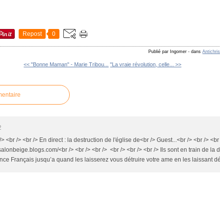
Repost
0
Publié par Ingomer
-
dans
Antichri
<< "Bonne Maman" - Marie Tribou...
"La vraie révolution, celle... >>
mentaire
2
> <br /> <br /> En direct : la destruction de l'église de<br /> Guest...<br /> <br /> <br
lesalonbeige.blogs.com/<br /> <br /> <br /> <br /> <br /> <br /> Ils sont en train de la d
ance Français jusqu’a quand les laisserez vous détruire votre ame en les laissant dét