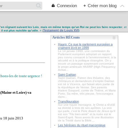
Connexion
+
Créer mon blog
u’en régnant suivant les Lois
,
mais en même temps qu’un Roi ne peut les faire respecter
, et
Testament de Louis XVI
,
il est plus nuisible qu’utile
. » (
)
Articles RÉCents
Haarp: Ce que le parlement européen a
vraiment écrit en 1999
Le 14 janvier 1999, une commission du
Parlement européen adoptait un rapport
peu connu consacré à l'environnement, à la
sécurité et à la politique étrangère. On y
trouve un passage surprenant concernant
le projet américain HAARP (High Frequency
Active...
Saint Gaétan
êchons-les de toute urgence !
Saint Gaétan, Patron des théatins, des
chômeurs et demandeurs d'emploi Gaétan
est né à Vicence, qui faisait alors partie de
la république de Venise. Ses parents
étaient Gaspard, comte de Thiène, et Maria
(Maine et Loire) va
Porto. Sa mère, très pieuse, l'encouragea
dans...
Transfiguration
Sur une haute montagne, le Christ a révélé
sa divinité à trois de ses apôtres. La voix
qui parle, c'est le Père disant de Jésus qu'il
est son "Fils bien-aimé" et la nuée est le
Saint-Esprit. Nous avons là une illustration
 du 18 juin 2013
de la Trinité dans la Bible....
Les hérésies du rituel maçonnique