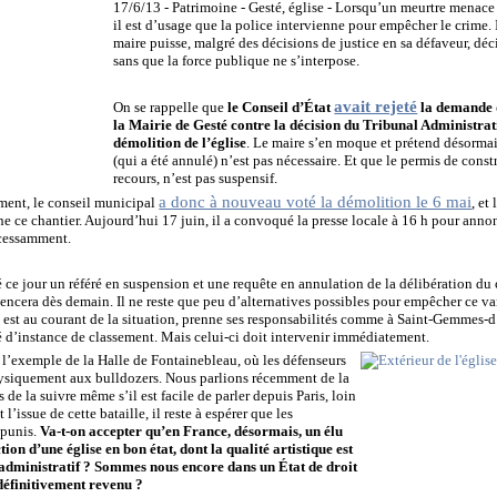
17/6/13 - Patrimoine - Gesté, église - Lorsqu’un meurtre menace
il est d’usage que la police intervienne pour empêcher le crime.
maire puisse, malgré des décisions de justice en sa défaveur, déc
sans que la force publique ne s’interpose.
avait rejeté
On se rappelle que
le Conseil d’État
la demande d
la Mairie de Gesté contre la décision du Tribunal Administratif
démolition de l’église
. Le maire s’en moque et prétend désormai
(qui a été annulé) n’est pas nécessaire. Et que le permis de constr
recours, n’est pas suspensif.
a donc à nouveau voté la démolition le 6 mai
ment, le conseil municipal
, et
e ce chantier. Aujourd’hui 17 juin, il a convoqué la presse locale à 16 h pour annon
cessamment.
 ce jour un référé en suspension et une requête en annulation de la délibération du 
cera dès demain. Il ne reste que peu d’alternatives possibles pour empêcher ce va
ui est au courant de la situation, prenne ses responsabilités comme à Saint-Gemmes-
é d’instance de classement. Mais celui-ci doit intervenir immédiatement.
 l’exemple de la Halle de Fontainebleau, où les défenseurs
ysiquement aux bulldozers. Nous parlions récemment de la
s de la suivre même s’il est facile de parler depuis Paris, loin
l’issue de cette bataille, il reste à espérer que les
mpunis.
Va-t-on accepter qu’en France, désormais, un élu
tion d’une église en bon état, dont la qualité artistique est
dministratif ? Sommes nous encore dans un État de droit
 définitivement revenu ?