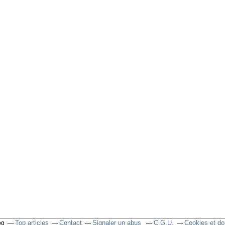
Top articles
Contact
Signaler un abus
C.G.U.
Cookies et do
og