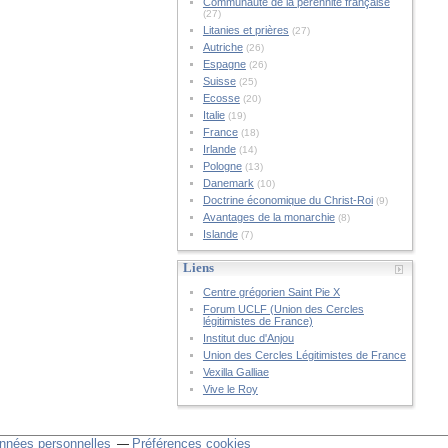
Communauté de la pérennité française
(27)
Litanies et prières
(27)
Autriche
(26)
Espagne
(26)
Suisse
(25)
Ecosse
(20)
Italie
(19)
France
(18)
Irlande
(14)
Pologne
(13)
Danemark
(10)
Doctrine économique du Christ-Roi
(9)
Avantages de la monarchie
(8)
Islande
(7)
Liens
Centre grégorien Saint Pie X
Forum UCLF (Union des Cercles
légitimistes de France)
Institut duc d'Anjou
Union des Cercles Légitimistes de France
Vexilla Galliae
Vive le Roy
nnées personnelles
Préférences cookies