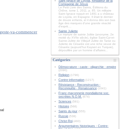
Saint Ignace de Loyola, fondateur de la
Compagnie de Jésus
Le Petit Livre des Saints, Éditions du
Chêne, tome 1, 2011, p. 85. Un militaire
Saint Ignace naquit en 1491 a u château
de Loyola, en Espagne. Il était le dernier
de douze enfants, et il donna dès son bas
âge des marques d'une grande vivacité
d'esprit....
Sainte Juliette
de-geste-va-commencer
Le martyre de sainte Julitte (anonyme, 2e
moitié du XVIIe siècle), église Saint-Cyr-et-
Sainte-Julitte de Villejuif Julitte de Tarse ou
Juliette de Césarée est une riche veuve de
Césarée (aujourd'hui Kayseri en Turquie),
dépouillée par un homme d'affaires...
Catégories
Démocrature - caste - oligarchie - empire
(2090)
Religion
(1796)
Contre-information
(1217)
Résistance - Reconstruction -
Reconquête - Renaissance
(1041)
Franc-maçonnerie mondialisme soc.
secrètes N.O.M.
(674)
Sciences
(581)
Histoire
(568)
esté
Saints du jour
(555)
Russie
(538)
Christ-Roi
(460)
Argumentaires historiques - Contre-