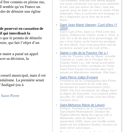
Les hommes, unis par une même langue,
 d’être commis en pleine rue,
ont voulu construire une tour pour atteindre
 Il semble qu’en France un
le ciel, non par amour de Dieu, mais par
orgueil, pour se faire un nom et éviter d’être
ider de détruire une église
dispersés. Dieu a confondu leur langage et
les a dispersés sur la face de la terre.
Dans...
Saint Jean-Marie Vianney, Curé d'Ars (†
e pourvoi en cassation de
1859)
Saint Curé d'Ars, dans Le Petit Livre des
 qui interdisait la
Saints, Éditions du Chêne, tome 2, 2011, p.
s que le permis de démolir
119. On a dit de plus d'un personnage, de
plu s d'un Saint, qu'ils furent les prodiges
uire, qui fait l’objet d’un
de leur siècle. Ceci n'est peut-être vrai de
personne autant que du curé d'Ars...
Sainte Lydie de la Pourpre (Ier s.)
 le maire a passé un appel
Lydie de Thyatire (ville de Mysie, actuelle
cer sa décision, la
Turquie) ou Lydie de la Pourpre (Ier s.)
D'après Saint Luc, elle serait la première
Européenne à s'être convertie au Christ.
Saint Paul l'aurait rencontrée alors qu'il
arrivait en Macédoine orientale. Elle était...
conseil municipal, mais il est
Saint Pierre-Julien Eymard
ndalisme. La première serait
Fondateur de la Congrégation des Pères
du Saint-Sacrement et de celle des
d’Andigné (ou à
Servantes du Saint-Sacrement (1811-
1868). Fils d'un boutiquier de village dans
la région de Grenoble, il fut d'abord prêtre
séculier. En 1839, il entre chez les Pères
maristes dont...
Saint Alphonse-Marie de Liguori
Évêque, fondateur de la “Congregatio
Sanctissimi Redemptoris” Docteur de
l'Église Alfonso Maria de Liguori naît à
Marianella, près de Naples, le 27
septembre 1696, dans une famille noble.
Après de fort brillantes études, docteur en
droit civil et canonique...