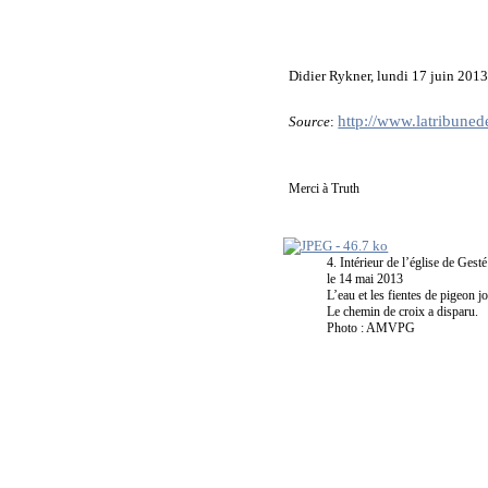
Didier Rykner, lundi 17 juin 201
http://www.latribuned
Source
:
Merci à Truth
4. Intérieur de l’église de Gesté
le 14 mai 2013
L’eau et les fientes de pigeon jo
Le chemin de croix a disparu.
Photo : AMVPG