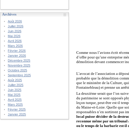
Archives
Août 2026
Juillet 2026
Juin 2026
Mai 2026
Avril 2026
Mars 2026
Février 2026
Comme nous l’avions écrit récem
Janvier 2026
d’offre pour qu’une entreprise mèn
Décembre 2025
démolition devant commencer in
Novembre 2025
Octobre 2025
L’avocat de l’association a déposé
Septembre 2025
probable que la démolition commen
Août 2025
que le ministère de la Culture, q
Juillet 2025
Fontainebleau) et prenne un arrêt
Juin 2025
La deuxième serait que l’on suive
Mai 2025
du patrimoine se sont opposés ph
Avril 2025
leçon turque, peut-être est-il temp
Mars 2025
du Maine-et-Loire. Quelle que soit 
Février 2025
responsables n’en sortiront pas i
Janvier 2025
local puisse décider de la destruc
reconnue même par un tribunal a
ou le temps de la barbarie est-il