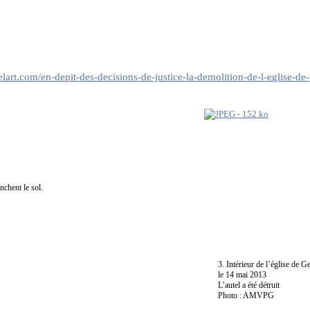
3
elart.com/en-depit-des-decisions-de-justice-la-demolition-de-l-eglise-
nchent le sol.
3. Intérieur de l’église de G
le 14 mai 2013
L’autel a été détruit
Photo : AMVPG