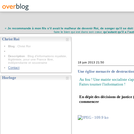
«
Je recommande à mon fils s’il avait le malheur de devenir Roi, de songer qu’il se doit 
faire le bien qui est dans son cœur,
qu’autant qu’il a l’a
Christ Roi
Christ Roi
Blog
: Christ Roi
Description
: Blog d'informations royaliste,
légitimiste, pour une France libre,
18 juin 2013
21:50
indépendante et souveraine
Contact
Une église menacée de destruction
Horloge
Au fou ! Une mairie socialiste s'a
Faites tourner l'information !
En dépit des décisions de justice
commencer