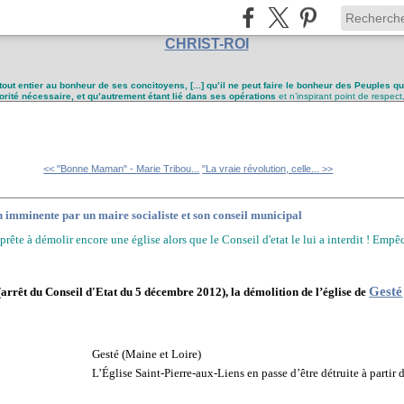
CHRIST-ROI
tout entier au bonheur de ses concitoyens, [...] qu’il ne peut faire le bonheur des Peuples q
utorité nécessaire, et qu’autrement étant lié dans ses opérations
et n’inspirant point de respect
<< "Bonne Maman" - Marie Tribou...
"La vraie révolution, celle... >>
 imminente par un maire socialiste et son conseil municipal
pprête à démolir encore une église alors que le Conseil d'etat le lui a interdit ! Emp
Gesté
 (arrêt du Conseil d'Etat du
5 décembre 2012), la démolition de l’église de
Gesté (Maine et Loire)
L’Église Saint-Pierre-aux-Liens en passe d’être détruite à partir