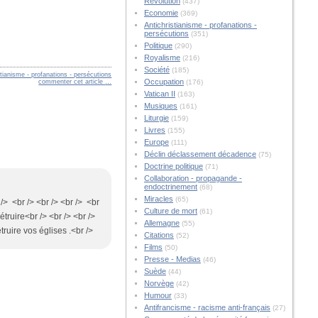
Révolution
(437)
Economie
(369)
Antichristianisme - profanations -
persécutions
(351)
Politique
(290)
Royalisme
(216)
Société
(185)
stianisme - profanations - persécutions
Occupation
commenter cet article
…
(176)
Vatican II
(163)
Musiques
(161)
Liturgie
(159)
Livres
(155)
Europe
(111)
Déclin déclassement décadence
(75)
Doctrine politique
(71)
Collaboration - propagande -
endoctrinement
(68)
Miracles
(65)
 /> <br /> <br /> <br /> <br
Culture de mort
(61)
étruire<br /> <br /> <br />
Allemagne
(55)
ruire vos églises .<br />
Citations
(52)
Films
(50)
Presse - Medias
(46)
Suède
(44)
Norvège
(42)
Humour
(33)
Antifrancisme - racisme anti-français
(27)