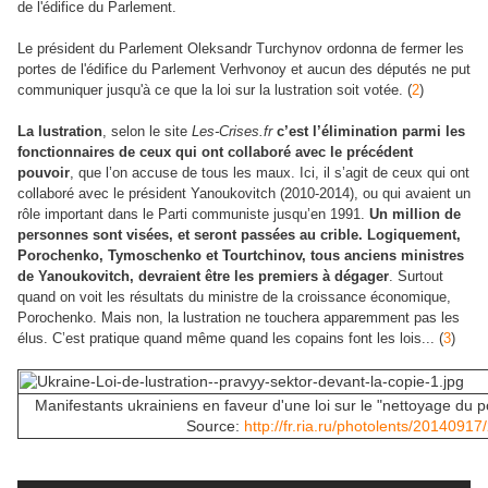
de l'édifice du Parlement.
Le président du Parlement Oleksandr Turchynov ordonna de fermer les
portes de l'édifice du Parlement Verhvonoy et aucun des députés ne put
communiquer jusqu'à ce que la loi sur la lustration soit votée. (
2
)
La lustration
, selon le site
Les-Crises.fr
c’est l’élimination parmi les
fonctionnaires de ceux qui ont collaboré avec le précédent
pouvoir
, que l’on accuse de tous les maux. Ici, il s’agit de ceux qui ont
collaboré avec le président Yanoukovitch (2010-2014), ou qui avaient un
rôle important dans le Parti communiste jusqu’en 1991.
Un million de
personnes sont visées, et seront passées au crible. Logiquement,
Porochenko, Tymoschenko et Tourtchinov, tous anciens ministres
de Yanoukovitch, devraient être les premiers à dégager
. Surtout
quand on voit les résultats du ministre de la croissance économique,
Porochenko. Mais non, la lustration ne touchera apparemment pas les
élus. C’est pratique quand même quand les copains font les lois... (
3
)
Manifestants ukrainiens en faveur d'une loi sur le "nettoyage du 
Source:
http://fr.ria.ru/photolents/201409