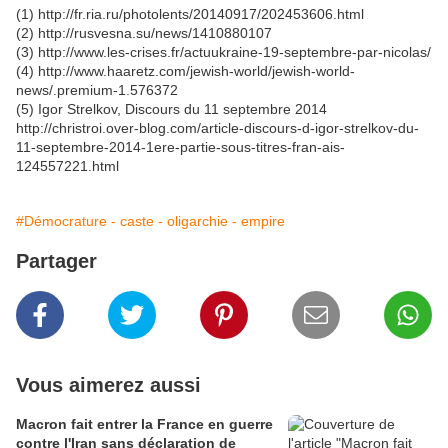
(1) http://fr.ria.ru/photolents/20140917/202453606.html
(2) http://rusvesna.su/news/1410880107
(3) http://www.les-crises.fr/actuukraine-19-septembre-par-nicolas/
(4) http://www.haaretz.com/jewish-world/jewish-world-
news/.premium-1.576372
(5) Igor Strelkov, Discours du 11 septembre 2014
http://christroi.over-blog.com/article-discours-d-igor-strelkov-du-
11-septembre-2014-1ere-partie-sous-titres-fran-ais-
124557221.html
#Démocrature - caste - oligarchie - empire
Partager
Vous aimerez aussi
Macron fait entrer la France en guerre
contre l'Iran sans déclaration de