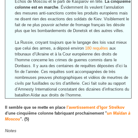
Echos de Moscou et le parti de Kasparov en tête.
La cinquième
colonne est en marche
. Évidemment ils veulent l’annulation
des mesures anti-sanctions contre les produits européens mais
ne disent rien des exactions des soldats de Kiev. Visiblement le
fait de ne plus pouvoir acheter de fromage français les désole
plus que les bombardements de Donetsk et des autres villes.
La Russie, croyant toujours que le langage des lois vaut mieux
que celui des armes, a déposé environ
180 requêtes
aux
tribunaux d’Ukraine et à la Cour européenne des droits de
l’homme concerne les crimes de guerres commis dans le
Donbass. Il y aura des centaines de requêtes déposées d’ici la
fin de l’année. Ces requêtes sont accompagnées de très
nombreuses preuves photographiques et vidéos de meurtres de
civils par fusillades ou tirs d’artillerie. Ceci fait suite au rapport
d’Amnesty International constatant des dizaines d’infractions du
bataillon Aïdar aux droits de l’homme.
Il semble que se mette en place
l'avertissement d'Igor Strelkov
d'une cinquième colonne fabriquant prochainement
"
un Maïdan à
Moscou
"
. (5)
Notes