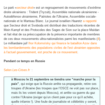
Le parti «
secteur droit
» est un regroupement de mouvements d’extrême
droite ukrainiens : Trident (Tryzub), Assemblée nationale ukrainienne -
Autodéfense ukrainienne, Patriotes de l'Ukraine, Assemblée sociale-
nationale et le Marteau Blanc. Le journal israélien
Haaretz
a rapporté
que Secteur droit et Svoboda ont distribué des traductions récentes de
Mein Kampf et des Protocoles des Sages de Sion sur la place Maïdan
et fait état de sa préoccupation de la présence importante de membres
de ces deux mouvements ultra-nationalistes parmi les manifestants (
4
).
Le milliardaire juif
Ihor Kolomoïsky qui finance le bataillon Azov dans
les bombardements des populations civiles de l'est ukrainien opposées
à l'actuel gouvernement, est proche de ce mouvement
.
Pendant ce temps en Russie
Selon
Les-Crises.fr
:
à Moscou le 21 septembre se tiendra une “marche pour la
paix”
, qui exige que la Russie arrête sa propagande, retire ses
troupes d’Ukraine (les troupes que l’OSCE ne voit pas sur place,
mais ils les voient depuis Moscou), et arrête sa guerre du gaz
contre l’Ukraine (exiger qu’un client paie pour ce qu’il achète,
quelle infamie !). Une foule de journaliste et célébrités y seront,