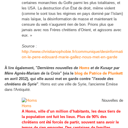
certaines monarchies du Golfe parmi les plus totalitaires, et
les USA. La destruction d’un État de droit, même violent
(comme le sont tous les régimes en pays dominé par l’Islam)
mais laïque, la désinformation de masse et maintenant la
censure du web n’augurent rien de bon. Prions plus que
jamais avec nos Frères chrétiens d’Orient, et agissons avec
eux. »
Source
:
http://www.christianophobie.fr/communique/desinformati
on-le-pere-edouard-marie-gallez-nous-met-en-garde
À lire également, "
Dernières nouvelles de
Homs
et de Kusayr par
Mère Agnès-Mariam de la Croix
" (via le
blog de Patrice de Plunkett
en avril 2012), qui elle aussi met en garde contre "
l'exode des
chrétiens de Syrie
"
. Homs est une ville de Syrie, l'ancienne Emèse
dans l'Antiquité.
Nouvelles de
Homs
A Homs, ville d’un million d’habitants, les deux tiers de
la population ont fuit les lieux. Plus de 90% des
chrétiens ont été forcés de partir, souvent sans avoir le
temps de rien emporter. Des centaines de familles