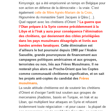
Kimyongür, qui a été emprisonné un temps en Belgique pour
son action en défense de la démocratie – la vraie. C’est
également
celle de Mère Agnès-Mariam de la Croix
,
Higoumène du monastère Saint Jacques à Qâra (…).
Quel rapport avec les chrétiens d’Orient ?
La guerre que
l’Otan prépare à la Syrie comme précédemment à la
Libye et à l’Irak y aura pour conséquence l’élimination
des chrétiens, qui deviennent des cibles privilégiées
dans les pays musulmans désagrégés et livrés aux
bandes armées fanatiques
.
Cette élimination est
d’ailleurs le but poursuivi depuis 1980 par l’Arabie
Saoudite, grande pourvoyeuse de financement aux
campagnes politiques américaines et aux groupes,
terroristes ou non, liés aux Frères Musulmans. Il ne
resterait plus alors au Proche-Orient que les Coptes
comme communauté chrétienne significative, et on sait
les projets anti-coptes du candidat des
Frères
musulmans
.
La seule attitude chrétienne est de soutenir les chrétiens
d’Orient et d’exiger l’arrêt tout soutien aux groupes de
mercenaires jihadistes, basés en Turquie, en Irak et au
Liban, qui multiplient leur attaques en Syrie et refusent
évidemment toute négociation – et pour cause : la plupart de