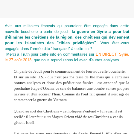
Avis aux militaires français qui pourraient être engagés dans cette
nouvelle boucherie à partir de jeudi,
la guerre en Syrie a pour but
d'éliminer les chrétiens de la région, des chrétiens qui deviennent
pour les islamistes des "cibles privilégiées"
. Vous êtes-vous
engagés dans l'armée dite "française" à cette fin ?
Merci à Truth pour cette info en commentaires sur
EN DIRECT. Syrie,
le 27 août 2013
, que nous reproduisons ici avec d'autres analyses.
On parle de Jeudi pour le commencement de leur nouvelle boucherie.
Et sur un site U.S. - qui n'est pas ma tasse de thé mais qui a certaines
bonnes analyses et donc des prédictions fiables - est annoncé que la
prochaine étape d'Obama ce sera de balancer une bombe sur ses propres
navires et d'en accuser l'Iran. Comme ils l'ont fait quand il s'est agi de
.
commencer la guerre du Vietnam
Quand au sort des Chrétiens – catholiques s’entend – lui aussi il est
scellé : il leur faut «
un Moyen Orient vidé de ses Chrétiens
» car ils
gênent Israël.
J’ai sous les yeux une
interview de Sonia Frangié
, fille d’un ex–