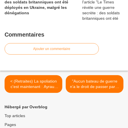
des soldats britanniques ont été
déployés en Ukraine, malgré les
dénégations
Commentaires
Ajouter un commentaire
< (Retraites) La spoliation
"Aucun bateau de guerre
c'est maintenant : Ayrault
n’a le droit de passer par le
officialise un allongement
canal de Suez, pour
de la durée de côtisation et
attaquer la Syrie" (ministre
augmente les côtisations
égyptien de la Défense) >
Hébergé par Overblog
Top articles
Pages