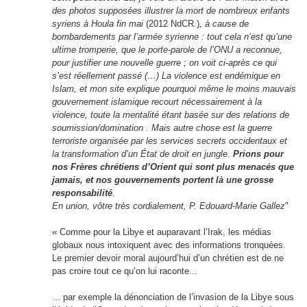
des photos supposées illustrer la mort de nombreux enfants
syriens à Houla fin mai
(2012 NdCR.)
, à cause de
bombardements par l’armée syrienne : tout cela n’est qu’une
ultime tromperie, que le porte-parole de l’ONU a reconnue,
pour justifier une nouvelle guerre ; on voit ci-après ce qui
s’est réellement passé (…) La violence est endémique en
Islam, et mon site explique pourquoi même le moins mauvais
gouvernement islamique recourt nécessairement à la
violence, toute la mentalité étant basée sur des relations de
soumission/domination . Mais autre chose est la guerre
terroriste organisée par les services secrets occidentaux et
la transformation d’un État de droit en jungle.
Prions pour
nos Frères chrétiens d’Orient qui sont plus menacés que
jamais, et nos gouvernements portent là une grosse
responsabilité
.
En union, vôtre très cordialement, P. Edouard-Marie Gallez
"
« Comme pour la Libye et auparavant l’Irak, les médias
globaux nous intoxiquent avec des informations tronquées.
Le premier devoir moral aujourd’hui d’un chrétien est de ne
pas croire tout ce qu’on lui raconte...
... par exemple la dénonciation de l’invasion de la Libye sous