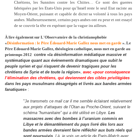
Chrétiens, les Sunnites contre les Chiites… Ce sont des guerres
fabriquées par les Etats-Unis pour qu’Israël reste le seul Etat raciste au
Moyen-Orient, puissant et capable de dicter sa volonté à tous les pays
arabes. Malheureusement, certains pays arabes ont eu peur et ont essayé
de se couvrir la tête en espérant que la vague ira ailleurs.
À lire également sur L'Observatoire de la christianophobie
«
Désinformation : le Père Édouard-Marie Gallez nous met en garde
». Le
Père Edouard-Marie Gallez, théologien catholique, nous met en garde au
printemps 2012
contre
«
la désinformation médiatique massive et
systématique quant aux événements dramatiques que subit le
peuple syrien et qui risquent de devenir tragiques pour les
chrétiens de Syrie et de toute la région
»
,
avec
«
pour conséquence
l’élimination des chrétiens, qui deviennent des cibles privilégiées
dans les pays musulmans désagrégés et livrés aux bandes armées
:
fanatiques
»
"J
e transmets ce mail car il me semble éclairant relativement
aux projets d’attaques de l’Otan au Proche-Orient, suivant le
schéma “humanitaire” qui a été utilisé en Libye.
Les
massacres avec des bombes à l’uranium commis en
Libye et le démantèlement du pays livré dès lors aux
bandes armées devraient faire réfléchir aux buts réels qui
sont poursuivis
. Là, je vois un article de Paris-Match avec