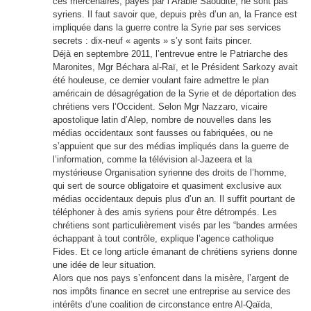
ces mercenaires, payés par l’Arabie Saoudite, ne sont pas
syriens. Il faut savoir que, depuis près d’un an, la France est
impliquée dans la guerre contre la Syrie par ses services
secrets : dix-neuf « agents » s’y sont faits pincer.
Déjà en septembre 2011, l’entrevue entre le Patriarche des
Maronites, Mgr Béchara al-Raï, et le Président Sarkozy avait
été houleuse, ce dernier voulant faire admettre le plan
américain de désagrégation de la Syrie et de déportation des
chrétiens vers l’Occident. Selon Mgr Nazzaro, vicaire
apostolique latin d’Alep, nombre de nouvelles dans les
médias occidentaux sont fausses ou fabriquées, ou ne
s’appuient que sur des médias impliqués dans la guerre de
l’information, comme la télévision al-Jazeera et la
mystérieuse Organisation syrienne des droits de l’homme,
qui sert de source obligatoire et quasiment exclusive aux
médias occidentaux depuis plus d’un an. Il suffit pourtant de
téléphoner à des amis syriens pour être détrompés. Les
chrétiens sont particulièrement visés par les “bandes armées
échappant à tout contrôle, explique l’agence catholique
Fides. Et ce long article émanant de chrétiens syriens donne
une idée de leur situation.
Alors que nos pays s’enfoncent dans la misère, l’argent de
nos impôts finance en secret une entreprise au service des
intérêts d’une coalition de circonstance entre Al-Qaïda,