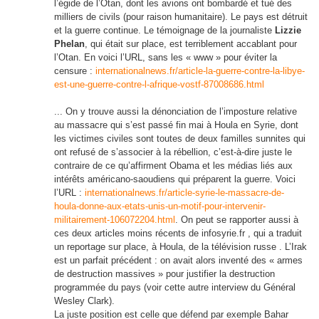
l’égide de l’Otan, dont les avions ont bombardé et tué des
milliers de civils (pour raison humanitaire). Le pays est détruit
et la guerre continue. Le témoignage de la journaliste
Lizzie
Phelan
, qui était sur place, est terriblement accablant pour
l’Otan. En voici l’URL, sans les « www » pour éviter la
censure :
internationalnews.fr/article-la-guerre-contre-la-libye-
est-une-guerre-contre-l-afrique-vostf-87008686.html
...
On y trouve aussi la dénonciation de l’imposture relative
au massacre qui s’est passé fin mai à Houla en Syrie, dont
les victimes civiles sont toutes de deux familles sunnites qui
ont refusé de s’associer à la rébellion, c’est-à-dire juste le
contraire de ce qu’affirment Obama et les médias liés aux
intérêts américano-saoudiens qui préparent la guerre. Voici
l’URL :
internationalnews.fr/article-syrie-le-massacre-de-
houla-donne-aux-etats-unis-un-motif-pour-intervenir-
militairement-106072204.html
. On peut se rapporter aussi à
ces deux articles moins récents de infosyrie.fr , qui a traduit
un reportage sur place, à Houla, de la télévision russe . L’Irak
est un parfait précédent : on avait alors inventé des « armes
de destruction massives » pour justifier la destruction
programmée du pays (voir cette autre interview du Général
Wesley Clark).
La juste position est celle que défend par exemple Bahar