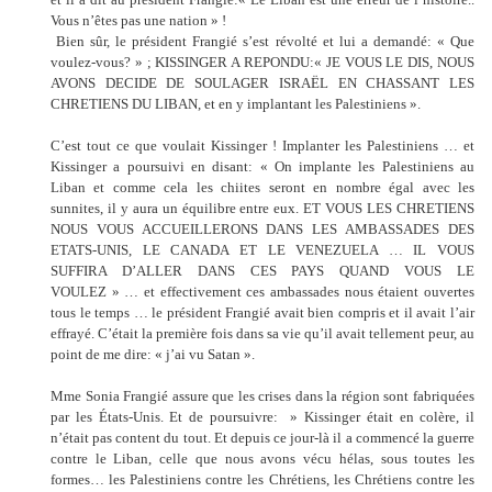
Vous n’êtes pas une nation » !
Bien sûr, le président Frangié s’est révolté et lui a demandé: « Que
voulez-vous? » ; KISSINGER A REPONDU:« JE VOUS LE DIS, NOUS
AVONS DECIDE DE SOULAGER ISRAËL EN CHASSANT LES
CHRETIENS DU LIBAN, et en y implantant les Palestiniens ».
C’est tout ce que voulait Kissinger ! Implanter les Palestiniens … et
Kissinger a poursuivi en disant: « On implante les Palestiniens au
Liban et comme cela les chiites seront en nombre égal avec les
sunnites, il y aura un équilibre entre eux. ET VOUS LES CHRETIENS
NOUS VOUS ACCUEILLERONS DANS LES AMBASSADES DES
ETATS-UNIS, LE CANADA ET LE VENEZUELA … IL VOUS
SUFFIRA D’ALLER DANS CES PAYS QUAND VOUS LE
VOULEZ » … et effectivement ces ambassades nous étaient ouvertes
tous le temps … le président Frangié avait bien compris et il avait l’air
effrayé. C’était la première fois dans sa vie qu’il avait tellement peur, au
point de me dire: « j’ai vu Satan ».
Mme Sonia Frangié assure que les crises dans la région sont fabriquées
par les États-Unis. Et de poursuivre: » Kissinger était en colère, il
n’était pas content du tout. Et depuis ce jour-là il a commencé la guerre
contre le Liban, celle que nous avons vécu hélas, sous toutes les
formes… les Palestiniens contre les Chrétiens, les Chrétiens contre les