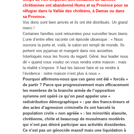
chrétiennes ont abandonné Homs et sa Province pour se
réfugier dans la Vallée des chrétiens, à Damas ou dans
sa Province.
Vos dons sont bien arrivés et ils ont été distribués. Un grand
merci !
Certaines familles sont retournées pour surveiller leurs biens.
L’une d’entre elles raconte cet épisode ubuesque : « Nous
ouvrons la porte et, voilà, le salon est rempli de monde. Ils
portent nos pyjamas et mangent dans nos assiettes.
Interloqués nous les fixons du regard. Gêné, leur leader nous
dit « quand vous voulez on vous rendra votre maison ; mais
la réalité s’impose. Il faut les laisser faire et se rendre à
l’évidence : notre maison n’est plus à nous ».
Pourquoi affirmons-nous que ces gens ont été « forcés »
de partir ? Parce que progressivement mais efficacement
les membres de la branche armée de l’opposition
syrienne ont opéré ce qu’on peut appeler une «
redistribution démographique » : par des francs-tireurs et
des actes d’agression criminelle ils ont harcelé la
population civile « non agréée » : les minorités alaouite,
chrétienne, chiite et beaucoup de musulmans modérés
qui n’ont pas désiré participer aux activités dissidentes.
Ce n’est pas un génocide massif mais une liquidation à