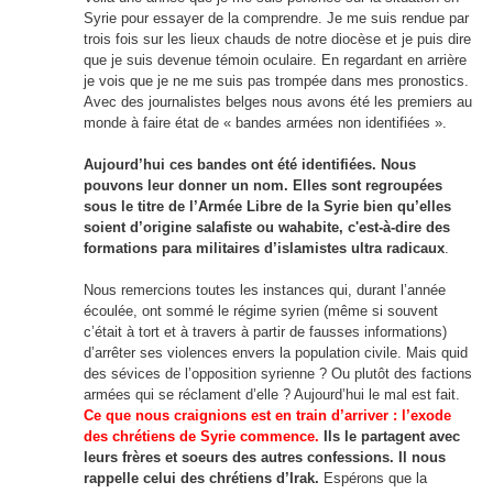
Syrie pour essayer de la comprendre. Je me suis rendue par
trois fois sur les lieux chauds de notre diocèse et je puis dire
que je suis devenue témoin oculaire. En regardant en arrière
je vois que je ne me suis pas trompée dans mes pronostics.
Avec des journalistes belges nous avons été les premiers au
monde à faire état de « bandes armées non identifiées ».
Aujourd’hui ces bandes ont été identifiées. Nous
pouvons leur donner un nom. Elles sont regroupées
sous le titre de l’Armée Libre de la Syrie bien qu’elles
soient d’origine salafiste ou wahabite, c'est-à-dire des
formations para militaires d’islamistes ultra radicaux
.
Nous remercions toutes les instances qui, durant l’année
écoulée, ont sommé le régime syrien (même si souvent
c’était à tort et à travers à partir de fausses informations)
d’arrêter ses violences envers la population civile. Mais quid
des sévices de l’opposition syrienne ? Ou plutôt des factions
armées qui se réclament d’elle ? Aujourd’hui le mal est fait.
Ce que nous craignions est en train d’arriver : l’exode
des chrétiens de Syrie commence.
Ils le partagent avec
leurs frères et soeurs des autres confessions. Il nous
rappelle celui des chrétiens d’Irak.
Espérons que la