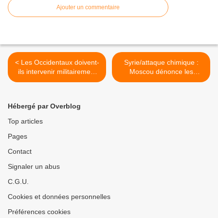
Ajouter un commentaire
< Les Occidentaux doivent-
Syrie/attaque chimique :
ils intervenir militairement
Moscou dénonce les
en Syrie ? Non pour 79%
contradictions de l'Occident,
des sondés (sondage le
ainsi que des
Figaro en ligne 25 août
concentrations en masse
Hébergé par Overblog
2013)
de moyens de combats
dans la région >
Top articles
Pages
Contact
Signaler un abus
C.G.U.
Cookies et données personnelles
Préférences cookies