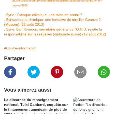
onusiens-est-la-tentative-torpiller-le-reglement-pacifique-du-conflit-syrien-
Lavrov-5983/
.
Syrie : l'attaque chimique, une mise en scène ?
.
Syrie/attaque chimique: une tentative de torpiller Genève 2
(Moscou) (22 août 2013)
.
Syrie: Ban Ki-moon, secrétaire général de l'O.N.U. rejette la
responsabilité sur les rebelles (diplomate russe) (12 août 2012)
#Contre-information
Partager
Vous aimerez aussi
La directrice du renseignement
national, Tulsi Gabbard, enquête sur
le financement américain de plus de