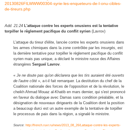
20130826FILWWW00304-syrie-les-enqueteurs-de-l-onu-cibles-
de-tireurs.php
Add. 21:24
L'attaque contre les experts onusiens est la tentative
torpiller le règlement pacifique du conflit syrien
(Lavrov)
L'attaque du tireur d'élite, lancée contre les experts onusiens dans
les armes chimiques dans la zone contrôlée par les insurgés, est
la dernière tentative pour torpiller le règlement pacifique du conflit
syrien mais pas unique, a déclaré le ministre russe des Affaires
étrangères
Sergueï Lavrov
.
«
Je ne doute pas qu'on déclarera que les tirs auraient été ouverts
de l'autre côté
», a-t-il fait remarquer. La destitution du chef de la
Coalition nationale des forces de l'opposition et de la révolution, le
cheikh Ahmad Mouaz al-Khatib en mars dernier, qui s'est prononcé
en faveur du dialogue avec Damas sans condition préalable, et la
désignation de nouveaux dirigeants de la Coalition dont la position
a beaucoup durci est un autre exemple de la tentative de torpiller
le processus de paix dans la région, a signalé le ministre.
Source
:
http://french.ruvr.ru/news/2013_08_26/Lattaque-contre-les-experts-