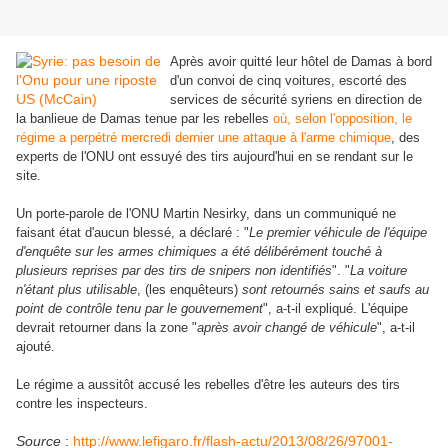
Après avoir quitté leur hôtel de Damas à bord
d'un convoi de cinq voitures, escorté des
services de sécurité syriens en direction de
la banlieue de Damas tenue par les rebelles
où, selon l'opposition, le
régime a perpétré mercredi dernier une attaque à l'arme chimique
, des
experts de l'ONU ont essuyé des tirs aujourd'hui
en se rendant sur le
site.
Un porte-parole de l'ONU Martin Nesirky, dans un communiqué ne
faisant état d'aucun blessé, a déclaré :
"
Le premier véhicule de l'équipe
d'enquête sur les armes chimiques a été délibérément touché à
plusieurs reprises par des tirs de snipers non identifiés
". "
La voiture
n'étant plus utilisable
, (les enquêteurs)
sont retournés sains et saufs au
point de contrôle tenu par le gouvernement
", a-t-il expliqué. L'équipe
devrait retourner dans la zone "
après avoir changé de véhicule
", a-t-il
ajouté.
Le régime a aussitôt accusé les rebelles d'être les auteurs des tirs
contre les inspecteurs.
Source
:
http://www.lefigaro.fr/flash-actu/2013/08/26/97001-