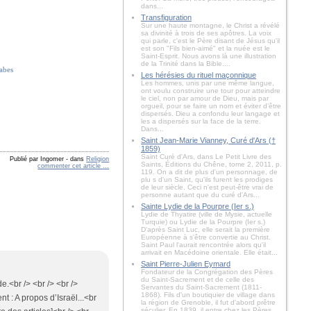
dans...
Transfiguration
Sur une haute montagne, le Christ a révélé
sa divinité à trois de ses apôtres. La voix
qui parle, c'est le Père disant de Jésus qu'il
est son "Fils bien-aimé" et la nuée est le
Saint-Esprit. Nous avons là une illustration
de la Trinité dans la Bible....
rabes
Les hérésies du rituel maçonnique
Les hommes, unis par une même langue,
ont voulu construire une tour pour atteindre
le ciel, non par amour de Dieu, mais par
orgueil, pour se faire un nom et éviter d’être
dispersés. Dieu a confondu leur langage et
les a dispersés sur la face de la terre.
Dans...
Saint Jean-Marie Vianney, Curé d'Ars (†
1859)
Saint Curé d'Ars, dans Le Petit Livre des
Publié par Ingomer
-
dans
Religion
Saints, Éditions du Chêne, tome 2, 2011, p.
commenter cet article
…
119. On a dit de plus d'un personnage, de
plu s d'un Saint, qu'ils furent les prodiges
de leur siècle. Ceci n'est peut-être vrai de
personne autant que du curé d'Ars...
Sainte Lydie de la Pourpre (Ier s.)
Lydie de Thyatire (ville de Mysie, actuelle
Turquie) ou Lydie de la Pourpre (Ier s.)
D'après Saint Luc, elle serait la première
Européenne à s'être convertie au Christ.
Saint Paul l'aurait rencontrée alors qu'il
arrivait en Macédoine orientale. Elle était...
Saint Pierre-Julien Eymard
Fondateur de la Congrégation des Pères
du Saint-Sacrement et de celle des
e.<br /> <br /> <br />
Servantes du Saint-Sacrement (1811-
1868). Fils d'un boutiquier de village dans
t : A propos d’Israël...<br
la région de Grenoble, il fut d'abord prêtre
séculier. En 1839, il entre chez les Pères