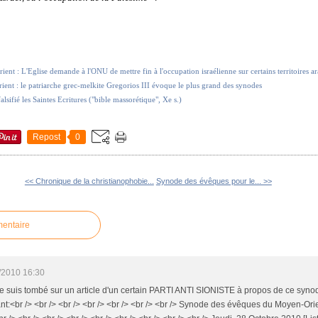
t : L'Eglise demande à l'ONU de mettre fin à l'occupation israélienne sur certains territoires a
nt : le patriarche grec-melkite Gregorios III évoque le plus grand des synodes
falsifié les Saintes Ecritures ("bible massorétique", Xe s.)
Repost
0
<< Chronique de la christianophobie...
Synode des évêques pour le... >>
mentaire
/2010 16:30
 je suis tombé sur un article d'un certain PARTI ANTI SIONISTE à propos de ce synod
nt:<br /> <br /> <br /> <br /> <br /> <br /> <br /> Synode des évêques du Moyen-Orien