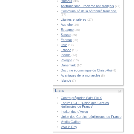
Humour
(33)
Antifrancisme - racisme anti-français
(27)
Communauté de la pérennité française
(27)
Litanies et prières
(27)
Autriche
(26)
Espagne
(26)
Suisse
(25)
Ecosse
(20)
Italie
(19)
France
(18)
Irlande
(14)
Pologne
(13)
Danemark
(10)
Doctrine économique du Christ-Roi
(9)
Avantages de la monarchie
(8)
Islande
(7)
Liens
Centre grégorien Saint Pie X
Forum UCLF (Union des Cercles
légitimistes de France)
Institut duc d'Anjou
Union des Cercles Légitimistes de France
Vexilla Galliae
Vive le Roy