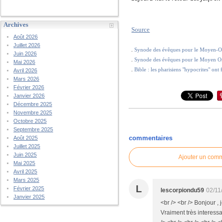
Archives
Source
Août 2026
Juillet 2026
Synode des évêques pour le Moyen-Orien
.
Juin 2026
Synode des évêques pour le Moyen Orie
.
Mai 2026
Bible : les pharisiens "hypocrites" ont 
.
Avril 2026
Mars 2026
Février 2026
Janvier 2026
Décembre 2025
Novembre 2025
Octobre 2025
Septembre 2025
commentaires
Août 2025
Juillet 2025
Juin 2025
Ajouter un com
Mai 2025
Avril 2025
Mars 2025
L
Février 2025
lescorpiondu59
02/11
Janvier 2025
<br /> <br /> Bonjour ,
Vraiment très interessa