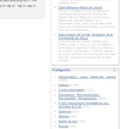
te des articles]<br /> <br
maristes dont...
r /> <br /> <br /> <br />
Saint Alphonse-Marie de Liguori
Évêque, fondateur de la “Congregatio
Sanctissimi Redemptoris” Docteur de
l'Église Alfonso Maria de Liguori naît à
Marianella, près de Naples, le 27
septembre 1696, dans une famille noble.
Après de fort brillantes études, docteur en
droit civil et canonique...
Saint Ignace de Loyola, fondateur de la
Compagnie de Jésus
Le Petit Livre des Saints, Éditions du
Chêne, tome 1, 2011, p. 85. Un militaire
Saint Ignace naquit en 1491 a u château
de Loyola, en Espagne. Il était le dernier
de douze enfants, et il donna dès son bas
âge des marques d'une grande vivacité
d'esprit....
Catégories
Démocrature - caste - oligarchie - empire
(2090)
Religion
(1796)
Contre-information
(1217)
Résistance - Reconstruction -
Reconquête - Renaissance
(1041)
Franc-maçonnerie mondialisme soc.
secrètes N.O.M.
(674)
Sciences
(581)
Histoire
(568)
Saints du jour
(555)
Russie
(538)