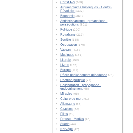
Christ-Roi
(460)
Argumentaires historiques - Contre-
Révolution
(437)
Economie
(369)
Antichristianisme - profanations -
persécutions
(351)
Politique
(290)
Royalisme
(216)
Société
(185)
Occupation
(176)
Vatican II
(163)
Musiques
(161)
Liturgie
(159)
Livres
(155)
Europe
(111)
Déclin déclassement décadence
(75)
Doctrine politique
(71)
Collaboration - propagande -
endoctrinement
(68)
Miracles
(65)
Culture de mort
(61)
Allemagne
(55)
Citations
(52)
Films
(50)
Presse - Medias
(46)
Suède
(44)
Norvège
(42)