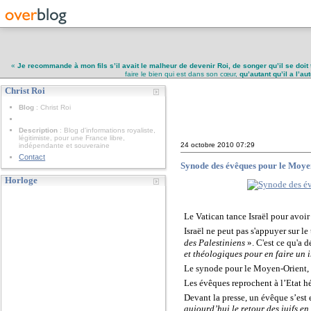
«
Je recommande à mon fils s’il avait le malheur de devenir Roi, de songer qu’il se doit 
faire le bien qui est dans son cœur,
qu’autant qu’il a l’a
Christ Roi
Christ Roi
Blog
: Christ Roi
Description
: Blog d'informations royaliste,
légitimiste, pour une France libre,
24 octobre 2010
07:29
indépendante et souveraine
Contact
Synode des évêques pour le Moyen 
Horloge
Le Vatican tance Israël pour avoir
Israël ne peut pas s'appuyer sur l
des Palestiniens
». C'est ce qu'a 
et théologiques pour en faire un i
Le synode pour le Moyen-Orient, r
Les évêques reprochent à l’Etat héb
Devant la presse, un évêque s’est 
aujourd’hui le retour des juifs en