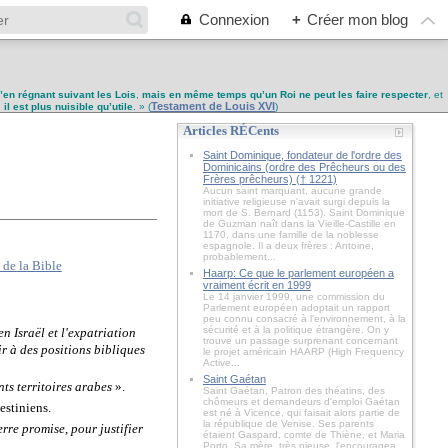
Connexion
+
Créer mon blog
u’en régnant suivant les Lois
,
mais en même temps qu’un Roi ne peut les faire respecter
, et
Testament de Louis XVI
,
il est plus nuisible qu’utile
. » (
)
Articles RÉCents
Saint Dominique, fondateur de l'ordre des
Dominicains (ordre des Prêcheurs ou des
Frères prêcheurs) († 1221)
Aucun saint marquant, aucune grande
initiative religieuse n'avait surgi depuis la
mort de S. Bernard (1153). Saint Dominique
de Guzman naît dans la Vieille-Castille en
1170, dans une famille de la noblesse
espagnole. Il a deux frères : Antoine,
probablement...
Haarp: Ce que le parlement européen a
vraiment écrit en 1999
Le 14 janvier 1999, une commission du
Parlement européen adoptait un rapport
peu connu consacré à l'environnement, à la
sécurité et à la politique étrangère. On y
 en Israël et l'expatriation
trouve un passage surprenant concernant
ir à des positions bibliques
le projet américain HAARP (High Frequency
Active...
Saint Gaétan
nts territoires arabes
».
Saint Gaétan, Patron des théatins, des
chômeurs et demandeurs d'emploi Gaétan
estiniens.
est né à Vicence, qui faisait alors partie de
la république de Venise. Ses parents
erre promise, pour justifier
étaient Gaspard, comte de Thiène, et Maria
Porto. Sa mère, très pieuse, l'encouragea