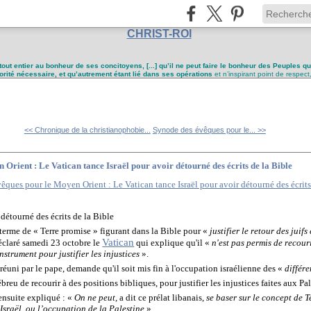
CHRIST-ROI
tout entier au bonheur de ses concitoyens, [...] qu’il ne peut faire le bonheur des Peuples q
utorité nécessaire, et qu’autrement étant lié dans ses opérations
et n’inspirant point de respect
<< Chronique de la christianophobie...
Synode des évêques pour le... >>
Orient : Le Vatican tance Israël pour avoir détourné des écrits de la Bible
 détourné des écrits de la Bible
e terme de « Terre promise » figurant dans la Bible pour «
justifier le retour des juifs
Vatican
déclaré samedi 23 octobre le
qui explique qu'il «
n'est pas permis de recour
nstrument pour justifier les injustices
».
éuni par le pape, demande qu'il soit mis fin à l'occupation israélienne des «
différe
reu de recourir à des positions bibliques, pour justifier les injustices faites aux Pal
ensuite expliqué : «
On ne peut,
a dit ce prélat libanais,
se baser sur le concept de T
 Israël, ou l’occupation de la Palestine
».