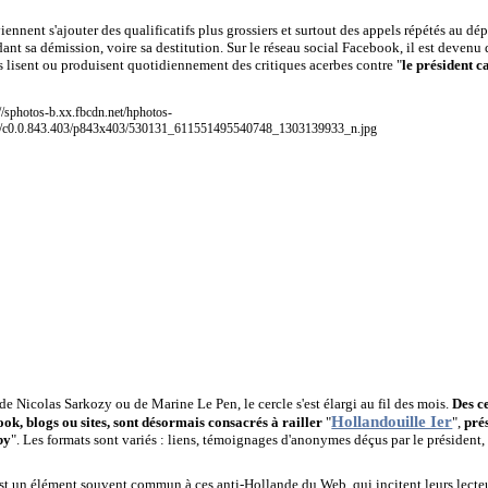
viennent s'ajouter des qualificatifs plus grossiers et surtout des appels répétés au dé
t sa démission, voire sa destitution. Sur le réseau social Facebook, il est devenu 
s lisent ou produisent quotidiennement des critiques acerbes contre "
le président c
de Nicolas Sarkozy ou de Marine Le Pen, le cercle s'est élargi au fil des mois.
Des ce
Hollandouille Ier
ok, blogs ou sites, sont désormais consacrés à railler
"
",
pré
by
". Les formats sont variés : liens, témoignages d'anonymes déçus par le président,
st un élément souvent commun à ces anti-Hollande du Web, qui incitent leurs lecteur