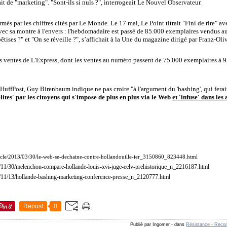
ait de "marketing". "Sont-ils si nuls ?", interrogeait Le Nouvel Observateur.
més par les chiffres cités par Le Monde. Le 17 mai, Le Point titrait "Fini de rire" 
vec sa montre à l'envers : l'hebdomadaire est passé de 85.000 exemplaires vendus 
 bêtises ?" et "On se réveille ?", s’affichait à la Une du magazine dirigé par Franz-Oli
es ventes de L'Express, dont les ventes au numéro passent de 75.000 exemplaires à 
 HuffPost, Guy Birenbaum indique ne pas croire "à l'argument du 'bashing', qui ferai
élites' par les citoyens qui s'impose de plus en plus via le Web
et 'infuse' dans les
rticle/2013/03/30/le-web-se-dechaine-contre-hollandouille-ier_3150860_823448.html
2/11/30/melenchon-compare-hollande-louis-xvi-juge-eelv-prehistorique_n_2216187.html
2/11/13/hollande-bashing-marketing-conference-presse_n_2120777.html
Repost
0
Publié par Ingomer
-
dans
Résistance - Reco