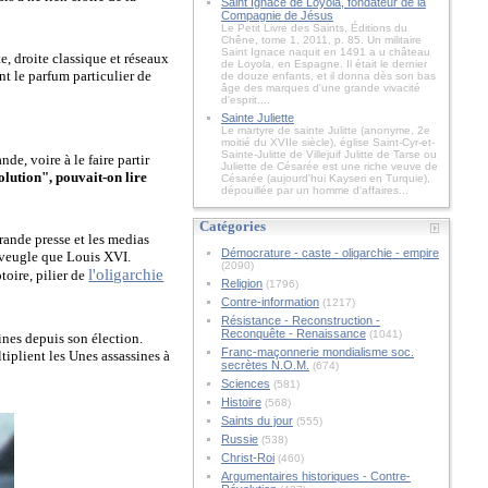
Saint Ignace de Loyola, fondateur de la
Compagnie de Jésus
Le Petit Livre des Saints, Éditions du
Chêne, tome 1, 2011, p. 85. Un militaire
Saint Ignace naquit en 1491 a u château
e, droite classique et réseaux
de Loyola, en Espagne. Il était le dernier
nt le parfum particulier de
de douze enfants, et il donna dès son bas
âge des marques d'une grande vivacité
d'esprit....
Sainte Juliette
Le martyre de sainte Julitte (anonyme, 2e
moitié du XVIIe siècle), église Saint-Cyr-et-
Sainte-Julitte de Villejuif Julitte de Tarse ou
de, voire à le faire partir
Juliette de Césarée est une riche veuve de
lution", pouvait-on lire
Césarée (aujourd'hui Kayseri en Turquie),
dépouillée par un homme d'affaires...
Catégories
rande presse et les medias
Démocrature - caste - oligarchie - empire
aveugle que Louis XVI.
(2090)
l'oligarchie
oire, pilier de
Religion
(1796)
Contre-information
(1217)
Résistance - Reconstruction -
Reconquête - Renaissance
(1041)
ines depuis son élection.
Franc-maçonnerie mondialisme soc.
iplient les Unes assassines à
secrètes N.O.M.
(674)
Sciences
(581)
Histoire
(568)
Saints du jour
(555)
Russie
(538)
Christ-Roi
(460)
Argumentaires historiques - Contre-