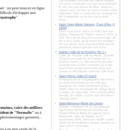
Les hommes, unis par une même langue,
ont voulu construire une tour pour atteindre
le ciel, non par amour de Dieu, mais par
part : on peut trouver en ligne
orgueil, pour se faire un nom et éviter d’être
difficile d'échapper aux
dispersés. Dieu a confondu leur langage et
les a dispersés sur la face de la terre.
atastrophe
".
Dans...
Saint Jean-Marie Vianney, Curé d'Ars (†
1859)
Saint Curé d'Ars, dans Le Petit Livre des
Saints, Éditions du Chêne, tome 2, 2011, p.
119. On a dit de plus d'un personnage, de
plu s d'un Saint, qu'ils furent les prodiges
de leur siècle. Ceci n'est peut-être vrai de
personne autant que du curé d'Ars...
Sainte Lydie de la Pourpre (Ier s.)
Lydie de Thyatire (ville de Mysie, actuelle
Turquie) ou Lydie de la Pourpre (Ier s.)
D'après Saint Luc, elle serait la première
Européenne à s'être convertie au Christ.
Saint Paul l'aurait rencontrée alors qu'il
arrivait en Macédoine orientale. Elle était...
Saint Pierre-Julien Eymard
Fondateur de la Congrégation des Pères
du Saint-Sacrement et de celle des
Servantes du Saint-Sacrement (1811-
1868). Fils d'un boutiquier de village dans
la région de Grenoble, il fut d'abord prêtre
séculier. En 1839, il entre chez les Pères
maristes dont...
Saint Alphonse-Marie de Liguori
Évêque, fondateur de la “Congregatio
ntaines, voire des milliers
Sanctissimi Redemptoris” Docteur de
sident de "Normalie"
ou à
l'Église Alfonso Maria de Liguori naît à
Marianella, près de Naples, le 27
 photomontages grossiers...
septembre 1696, dans une famille noble.
Après de fort brillantes études, docteur en
droit civil et canonique...
s à ne rien croire de la