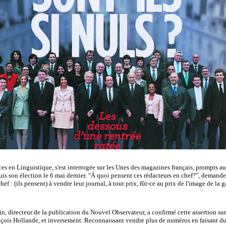
es en Linguistique, s'est interrogée sur les Unes des magazines français, prompts a
is son élection le 6 mai dernier. "À quoi pensent ces rédacteurs en chef?", demande-
ef : (ils pensent) à vendre leur journal, à tout prix, fût-ce au prix de l'image de la
, directeur de la publication du Nouvel Observateur, a confirmé cette assertion sur 
ançois Hollande, et inversement. Reconnaissant vendre plus de numéros en faisant d