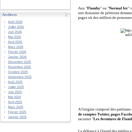
Aux "
Flamby
" ou "
Normal Ier
" 
une douzaine de pétitions demandan
Archives
pages où des milliers de personne
Août 2026
Juillet 2026
Juin 2026
Mai 2026
Avril 2026
Mars 2026
Février 2026
Janvier 2026
Décembre 2025
Novembre 2025
Octobre 2025
Septembre 2025
Août 2025
Juillet 2025
Juin 2025
Mai 2025
Avril 2025
Mars 2025
A l'origine composé des partisans 
Février 2025
de comptes Twitter, pages Facebo
Janvier 2025
raconter "
Les Aventures de Flam
La défiance à l'égard des médias e