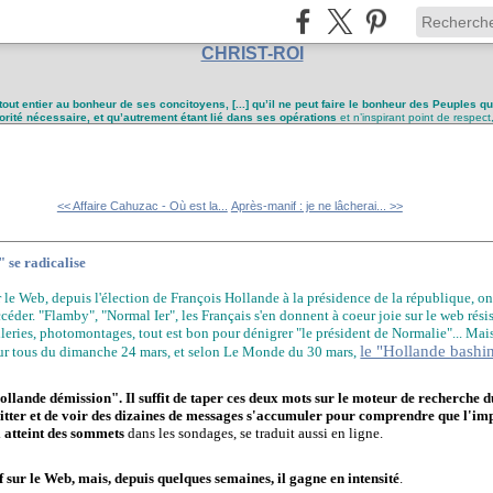
CHRIST-ROI
tout entier au bonheur de ses concitoyens, [...] qu’il ne peut faire le bonheur des Peuples q
utorité nécessaire, et qu’autrement étant lié dans ses opérations
et n’inspirant point de respect
<< Affaire Cahuzac - Où est la...
Après-manif : je ne lâcherai... >>
 se radicalise
 le Web, depuis l'élection de François Hollande à la présidence de la république, on
céder. "Flamby", "Normal Ier", les Français s'en donnent à coeur joie sur le web rés
lleries, photomontages, tout est bon pour dénigrer "le président de Normalie"... Mai
le "Hollande bashin
ur tous du dimanche 24 mars, et selon Le Monde du 30 mars,
ollande démission". Il suffit de taper ces deux mots sur le moteur de recherche 
itter et de voir des dizaines de messages s'accumuler pour comprendre que l'impo
i atteint des sommets
dans les sondages, se traduit aussi en ligne.
 sur le Web, mais, depuis quelques semaines, il gagne en intensité
.