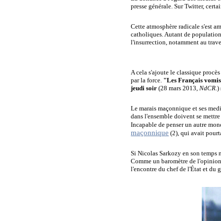
presse générale. Sur Twitter, certa
Cette atmosphère radicale s'est am
catholiques. Autant de populations
l'insurrection, notamment au trav
A cela s'ajoute le classique procès
par la force.
"Les Français vomiss
jeudi soir
(28 mars 2013,
NdCR
.)
Le marais maçonnique et ses medias
dans l'ensemble doivent se mettre à
Incapable de penser un autre mond
maçonnique
(2), qui avait pourt
Si Nicolas Sarkozy en son temps n'
Comme un baromètre de l'opinion 
l'encontre du chef de l'État et du