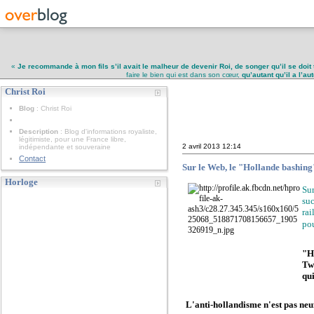
«
Je recommande à mon fils s’il avait le malheur de devenir Roi, de songer qu’il se doit 
faire le bien qui est dans son cœur,
qu’autant qu’il a l’a
Christ Roi
Christ Roi
Blog
: Christ Roi
Description
: Blog d'informations royaliste,
légitimiste, pour une France libre,
2 avril 2013
12:14
indépendante et souveraine
Contact
Sur le Web, le "Hollande bashing"
Horloge
Sur
suc
rai
po
"H
Tw
qu
L'anti-hollandisme n'est pas neuf