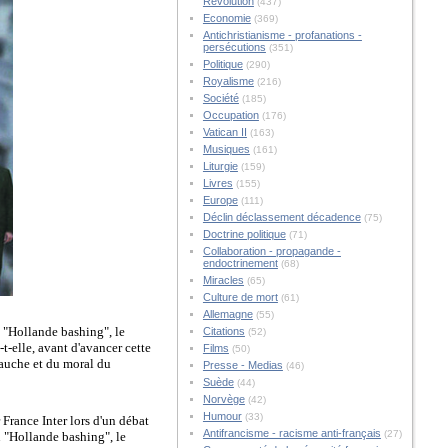
Révolution
(437)
Economie
(369)
Antichristianisme - profanations -
persécutions
(351)
Politique
(290)
Royalisme
(216)
Société
(185)
Occupation
(176)
Vatican II
(163)
Musiques
(161)
Liturgie
(159)
Livres
(155)
Europe
(111)
Déclin déclassement décadence
(75)
Doctrine politique
(71)
Collaboration - propagande -
endoctrinement
(68)
Miracles
(65)
Culture de mort
(61)
Allemagne
(55)
u "Hollande bashing", le
Citations
(52)
t-elle, avant d'avancer cette
Films
(50)
 gauche et du moral du
Presse - Medias
(46)
Suède
(44)
Norvège
(42)
Humour
(33)
France Inter lors d'un débat
Antifrancisme - racisme anti-français
(27)
u "Hollande bashing", le