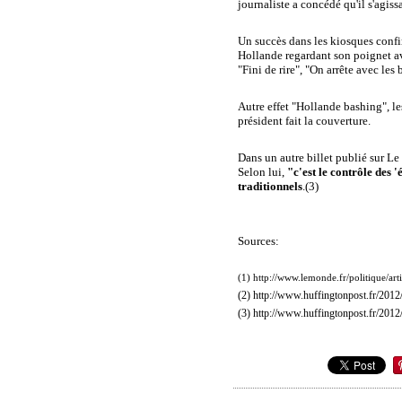
journaliste a concédé qu'il s'agiss
Un succès dans les kiosques confir
Hollande regardant son poignet a
"Fini de rire", "On arrête avec les
Autre effet "Hollande bashing", l
président fait la couverture.
Dans un autre billet publié sur Le
Selon lui,
"c'est le contrôle des '
traditionnels
.(3)
Sources:
(1) http://www.lemonde.fr/politique/a
(2) http://www.huffingtonpost.fr/201
(3) http://www.huffingtonpost.fr/201