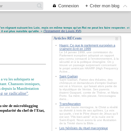
Connexion
+
Créer mon blog
u’en régnant suivant les Lois
,
mais en même temps qu’un Roi ne peut les faire respecter
, et
Testament de Louis XVI
,
il est plus nuisible qu’utile
. » (
)
Articles RÉCents
Haarp: Ce que le parlement européen a
vraiment écrit en 1999
Le 14 janvier 1999, une commission du
Parlement européen adoptait un rapport
peu connu consacré à l'environnement, à la
sécurité et à la politique étrangère. On y
trouve un passage surprenant concernant
le projet américain HAARP (High Frequency
Active...
Saint Gaétan
 a vu les sobriquets se
Saint Gaétan, Patron des théatins, des
chômeurs et demandeurs d'emploi Gaétan
istant. Chansons ironiques,
est né à Vicence, qui faisait alors partie de
s depuis la Manifestation
la république de Venise. Ses parents
g se radicalise"
étaient Gaspard, comte de Thiène, et Maria
.
Porto. Sa mère, très pieuse, l'encouragea
dans...
Transfiguration
du site de microblogging
Sur une haute montagne, le Christ a révélé
pularité du chef de l'Etat,
sa divinité à trois de ses apôtres. La voix
qui parle, c'est le Père disant de Jésus qu'il
est son "Fils bien-aimé" et la nuée est le
Saint-Esprit. Nous avons là une illustration
de la Trinité dans la Bible....
Les hérésies du rituel maçonnique