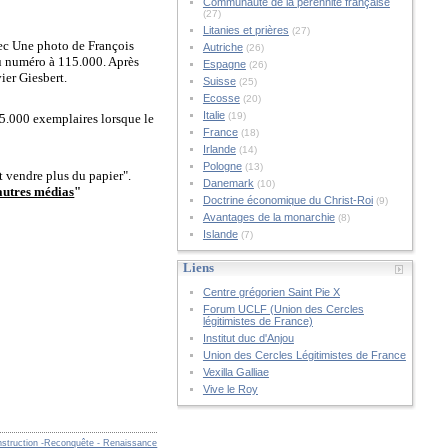
Communauté de la pérennité française
(27)
Litanies et prières
(27)
avec Une photo de François
Autriche
(26)
au numéro à 115.000. Après
Espagne
(26)
vier Giesbert.
Suisse
(25)
Ecosse
(20)
Italie
(19)
95.000 exemplaires lorsque le
France
(18)
Irlande
(14)
Pologne
(13)
t vendre plus du papier".
Danemark
(10)
 autres médias
"
Doctrine économique du Christ-Roi
(9)
Avantages de la monarchie
(8)
Islande
(7)
Liens
Centre grégorien Saint Pie X
Forum UCLF (Union des Cercles
légitimistes de France)
Institut duc d'Anjou
Union des Cercles Légitimistes de France
Vexilla Galliae
Vive le Roy
nstruction -Reconquête - Renaissance