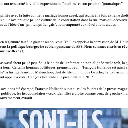
ins ont ressuscité la vieille expression de "merdias" et son pendant "journalopes".
plifiée avec la lutte contre le mariage homosexuel, qui réunit à la fois extrême droit
 qui n'avaient que peu de culture de la contestation dans la rue, mais qui découvre
ers de l'idée d'un "printemps français", nom emprunté aux révolutions arabes.
 en légitimité fait à la gauche au pouvoir. D'où les appels à la démission de M. Hollan
ent la politique bourgeoise et bien-pensante du #PS. Nous sommes entrés en révo
sur Twitter.
" (1)
 s'assèchent peu à peu. Sous le poids de l'information non-alignée sur le web, la g
 jour...
Certains hommes politiques, prennent peur : "François Hollande est aussi 
e", a fustigé
Jean-Luc Mélenchon,
chef de file du Front de Gauche, franc-maçon not
ant appelé à voter François Hollande à la présidentielle 2012...
avait pas été épargné, François Hollande subit aussi les foudres de la presse magaz
publique, les hebdomadaires - ceux identifiés à droite comme ceux de gauche- mult
 gouvernement Ayrault.