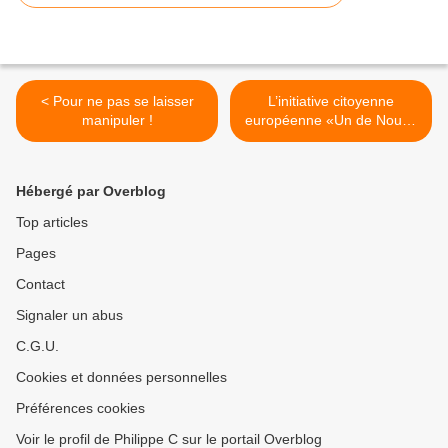
< Pour ne pas se laisser
L’initiative citoyenne
manipuler !
européenne «Un de Nous»
progresse rapidement
malgré l’apathie des
Français >
Hébergé par Overblog
Top articles
Pages
Contact
Signaler un abus
C.G.U.
Cookies et données personnelles
Préférences cookies
Voir le profil de Philippe C sur le portail Overblog