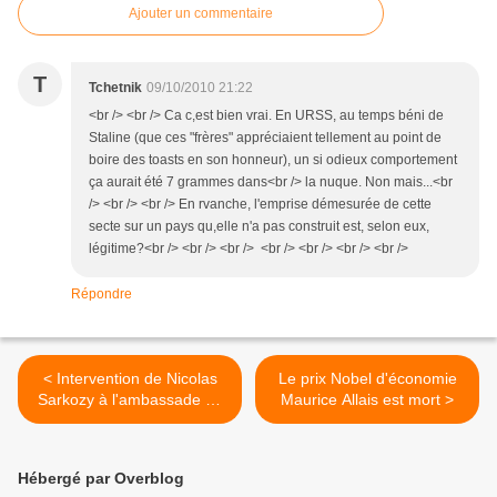
Ajouter un commentaire
T
Tchetnik
09/10/2010 21:22
<br /> <br /> Ca c,est bien vrai. En URSS, au temps béni de
Staline (que ces "frères" appréciaient tellement au point de
boire des toasts en son honneur), un si odieux comportement
ça aurait été 7 grammes dans<br /> la nuque. Non mais...<br
/> <br /> <br /> En rvanche, l'emprise démesurée de cette
secte sur un pays qu,elle n'a pas construit est, selon eux,
légitime?<br /> <br /> <br /> <br /> <br /> <br /> <br />
Répondre
< Intervention de Nicolas
Le prix Nobel d'économie
Sarkozy à l'ambassade de
Maurice Allais est mort >
France près le Saint-Siège
Hébergé par Overblog