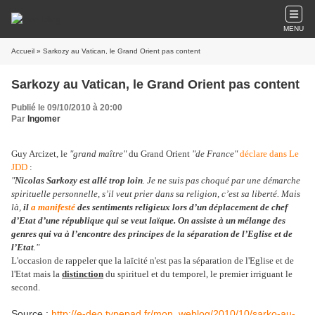
MENU
Accueil
» Sarkozy au Vatican, le Grand Orient pas content
Sarkozy au Vatican, le Grand Orient pas content
Publié le 09/10/2010 à 20:00
Par
Ingomer
Guy Arcizet, le
"grand maître"
du Grand Orient
"de France"
déclare dans Le
JDD
:
"
Nicolas Sarkozy est allé trop loin
. Je ne suis pas choqué par une démarche
spirituelle personnelle, s’il veut prier dans sa religion, c’est sa liberté. Mais
là,
il
a manifesté
des sentiments religieux lors d’un déplacement de chef
d’Etat d’une république qui se veut laïque. On assiste à un mélange des
genres qui va à l’encontre des principes de la séparation de l’Eglise et de
l’Etat
."
L'occasion de rappeler que la laïcité n'est pas la séparation de l'Eglise et de
l'Etat mais la
distinction
du spirituel et du temporel, le premier irriguant le
second.
Source :
http://e-deo.typepad.fr/mon_weblog/2010/10/sarko-au-