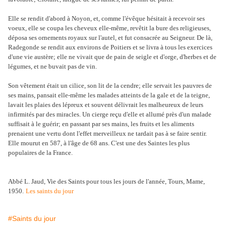
Elle se rendit d'abord à Noyon, et, comme l'évêque hésitait à recevoir ses
voeux, elle se coupa les cheveux elle-même, revêtit la bure des religieuses,
déposa ses ornements royaux sur l'autel, et fut consacrée au Seigneur. De là,
Radegonde se rendit aux environs de Poitiers et se livra à tous les exercices
d'une vie austère; elle ne vivait que de pain de seigle et d'orge, d'herbes et de
légumes, et ne buvait pas de vin.
Son vêtement était un cilice, son lit de la cendre; elle servait les pauvres de
ses mains, pansait elle-même les malades atteints de la gale et de la teigne,
lavait les plaies des lépreux et souvent délivrait les malheureux de leurs
infirmités par des miracles. Un cierge reçu d'elle et allumé près d'un malade
suffisait à le guérir; en passant par ses mains, les fruits et les aliments
prenaient une vertu dont l'effet merveilleux ne tardait pas à se faire sentir.
Elle mourut en 587, à l'âge de 68 ans. C'est une des Saintes les plus
populaires de la France.
Abbé L. Jaud, Vie des Saints pour tous les jours de l'année, Tours, Mame,
1950.
Les saints du jour
#Saints du jour