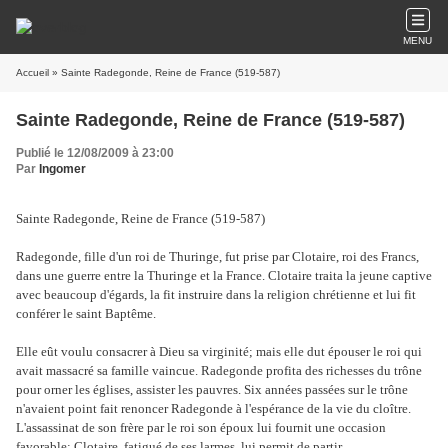
MENU
Accueil
» Sainte Radegonde, Reine de France (519-587)
Sainte Radegonde, Reine de France (519-587)
Publié le 12/08/2009 à 23:00
Par
Ingomer
Sainte Radegonde, Reine de France (519-587)
Radegonde, fille d'un roi de Thuringe, fut prise par Clotaire, roi des Francs,
dans une guerre entre la Thuringe et la France. Clotaire traita la jeune captive
avec beaucoup d'égards, la fit instruire dans la religion chrétienne et lui fit
conférer le saint Baptême.
Elle eût voulu consacrer à Dieu sa virginité; mais elle dut épouser le roi qui
avait massacré sa famille vaincue. Radegonde profita des richesses du trône
pour orner les églises, assister les pauvres. Six années passées sur le trône
n'avaient point fait renoncer Radegonde à l'espérance de la vie du cloître.
L'assassinat de son frère par le roi son époux lui fournit une occasion
favorable; Clotaire, fatigué de ses larmes, lui permit de partir.