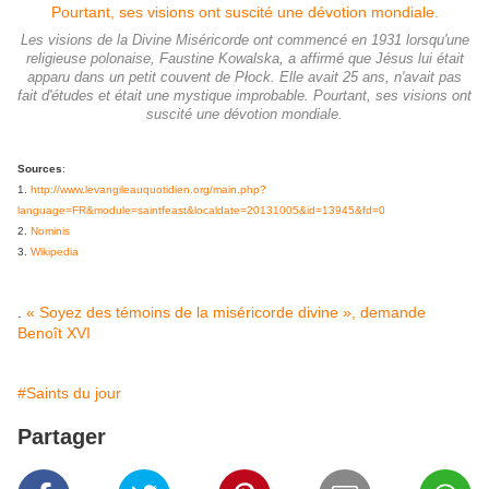
Les visions de la Divine Miséricorde ont commencé en 1931 lorsqu'une
religieuse polonaise, Faustine Kowalska, a affirmé que Jésus lui était
apparu dans un petit couvent de Płock. Elle avait 25 ans, n'avait pas
fait d'études et était une mystique improbable. Pourtant, ses visions ont
suscité une dévotion mondiale.
Sources
:
1.
http://www.levangileauquotidien.org/main.php?
language=FR&module=saintfeast&localdate=20131005&id=13945&fd=0
2.
Nominis
3.
Wikipedia
.
« Soyez des témoins de la miséricorde divine », demande
Benoît XVI
#Saints du jour
Partager