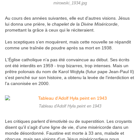
mirowski_1934.jpg
Au cours des années suivantes, elle eut d'autres visions. Jésus
lui donna une prière, le
chapelet de la Divine Miséricorde
,
promettant la grâce à ceux qui le réciteraient.
Les sceptiques s’en moquèrent, mais cette nouvelle se répandit
comme une traînée de poudre après sa mort en 1938.
L'Église catholique n'a pas été convaincue au début. Ses écrits
ont été interdits en 1959 - trop bizarres, trop intenses. Mais un
prêtre polonais du nom de Karol Wojtyła (futur pape Jean-Paul II)
s'est penché sur son histoire, a obtenu la levée de l'interdiction et
l'a canonisée en 2000.
Tableau d'Adolf Hyła peint en 1943
Les critiques parlent d'émotivité ou de superstition. Les croyants
disent qu'il s'agit d'une ligne de vie, d'une miséricorde dans un
monde désordonné. Faustine est morte à 33 ans, malade et
obscure, mais ses visions d'un Jésus miséricordieux nous