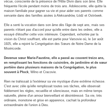
vécue, consciente de la présence de l'Hôte Divin dans son âme. Elle
fréquente l'école pendant moins de trois ans. Adolescente, elle quitte la
maison familiale pour gagner sa vie et pour aider ses parents comme
servante dans des familles aisées à Aleksandrów, Łódź et Ostrówek.
Elle a senti la vocation dans son âme dès l'âge de sept ans, mais ses
parents n'étant pas d'accord pour qu'elle entre dans les ordres, elle a
essayé d'étouffer cette voix intérieure. Cependant, exhortée par la
vision du Christ souffrant, elle est partie pour Varsovie où, le 1er août
1925, elle a rejoint la Congrégation des Sœurs de Notre Dame de la
Miséricorde.
Devenue sœur Marie-Faustine, elle a passé au couvent treize ans,
en remplissant les fonctions de cuisinière, de jardinière et de sœur
portière dans plusieurs maisons de la Congrégation, le plus
souvent à Płock
, Wilno et Cracovie.
Rien ne trahissait à l'extérieur sa vie mystique d'une extrême richesse.
C'est avec zèle qu'elle remplissait toutes ses tâches, elle observait
fidèlement les règles, recueillie et silencieuse, mais en même temps
naturelle, pleine d'un amour bienveillant et désintéressé. Sa vie, très
ordinaire, monotone et grise en apparence, cachait la profondeur
extraordinaire de l'union à Dieu.