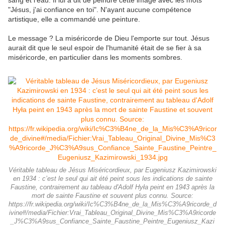
sang et l'eau. Il lui a dit de peindre cette image avec les mots
"Jésus, j'ai confiance en toi". N'ayant aucune compétence
artistique, elle a commandé une peinture.
Le message ? La miséricorde de Dieu l'emporte sur tout. Jésus
aurait dit que le seul espoir de l'humanité était de se fier à sa
miséricorde, en particulier dans les moments sombres.
Véritable tableau de Jésus Miséricordieux, par Eugeniusz Kazimirowski
en 1934 : c’est le seul qui ait été peint sous les indications de sainte
Faustine, contrairement au tableau d'Adolf Hyła peint en 1943 après la
mort de sainte Faustine et souvent plus connu. Source:
https://fr.wikipedia.org/wiki/Ic%C3%B4ne_de_la_Mis%C3%A9ricorde_d
ivine#/media/Fichier:Vrai_Tableau_Original_Divine_Mis%C3%A9ricorde
_J%C3%A9sus_Confiance_Sainte_Faustine_Peintre_Eugeniusz_Kazi