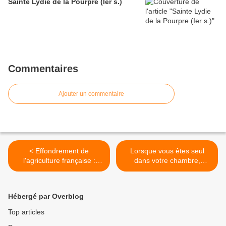
Sainte Lydie de la Pourpre (Ier s.)
Commentaires
Ajouter un commentaire
< Effondrement de
Lorsque vous êtes seul
l'agriculture française :
dans votre chambre,
2ème exportateur mondial il
prenez votre crucifix >
y a vingt ans, l'agriculture
française a dégringolé au
Hébergé par Overblog
6ème rang
Top articles