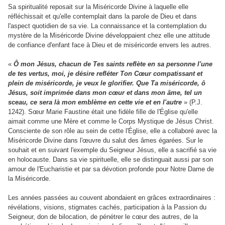
Sa spiritualité reposait sur la Miséricorde Divine à laquelle elle
réfléchissait et qu'elle contemplait dans la parole de Dieu et dans
l'aspect quotidien de sa vie. La connaissance et la contemplation du
mystère de la Miséricorde Divine développaient chez elle une attitude
de confiance d'enfant face à Dieu et de miséricorde envers les autres.
«
Ô mon Jésus, chacun de Tes saints reflète en sa personne l'une
de tes vertus, moi, je désire refléter Ton Cœur compatissant et
plein de miséricorde, je veux le glorifier. Que Ta miséricorde, ô
Jésus, soit imprimée dans mon cœur et dans mon âme, tel un
sceau, ce sera là mon emblème en cette vie et en l'autre
» (P.J.
1242). Sœur Marie Faustine était une fidèle fille de l'Église qu'elle
aimait comme une Mère et comme le Corps Mystique de Jésus Christ.
Consciente de son rôle au sein de cette l'Église, elle a collaboré avec la
Miséricorde Divine dans l'œuvre du salut des âmes égarées. Sur le
souhait et en suivant l'exemple du Seigneur Jésus, elle a sacrifié sa vie
en holocauste. Dans sa vie spirituelle, elle se distinguait aussi par son
amour de l'Eucharistie et par sa dévotion profonde pour Notre Dame de
la Miséricorde.
Les années passées au couvent abondaient en grâces extraordinaires :
révélations, visions, stigmates cachés, participation à la Passion du
Seigneur, don de bilocation, de pénétrer le cœur des autres, de la