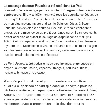
Le message de sœur Faustine a été noté dans
Le Petit
Journal
qu'elle a rédigé par la volonté du Seigneur Jésus et de ses
confesseurs.
Elle y a fidèlement noté tous les souhaits de Jésus, de
même qu'elle a décrit l'union intime de son âme avec Dieu. "Secrétaire
de mon plus profond mystère, disait le Seigneur Jésus à Sœur
Faustine, ton devoir est d'écrire tout ce que je te fais connaître à
propos de ma miséricorde au profit des âmes qui en lisant ces écrits
seront consolés et auront le courage de s'approcher de moi" (P.J.
1693). Cet ouvrage nous rend proche d'une manière extraordinaire le
mystère de la Miséricorde Divine. Il enchante non seulement les gens
simples, mais aussi les scientifiques qui y découvrent une source
supplémentaire de recherche théologique.
Le
Petit Journal
a été traduit en plusieurs langues, entre autres en
anglais, allemand, italien, espagnol, français, portugais, russe,
hongrois, tchèque et slovaque.
Ravagée par la maladie et par de nombreuses souffrances
qu'elle a supportées en tant que sacrifice bénévole pour les
pécheurs, entièrement épanouie spirituellement et unie à Dieu,
Sœur Marie-Faustine est morte à Cracovie le 5 octobre 1938,
âgée à peine de 33 ans. La gloire de la sainteté de sa vie a crû
rapidement avec la propagation de la dévotion pour la