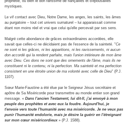
prophétie, ou bien le don rarissime de fiançailles et d'épousailles
mystiques.
Le vif contact avec Dieu, Notre Dame, les anges, les saints, les âmes
au purgatoire – tout cet univers surnaturel – lui apparaissait comme
étant non moins réel et vrai que celui qu'elle percevait par ses sens.
Malgré cette abondance de grâces extraordinaires accordées, elle
savait que celles-ci ne décidaient pas de l'essence de la sainteté. "
Ce
ne sont ni les grâces, ni les apparitions, ni les ravissements, ni aucun
don accordé qui la rendent parfaite, mais l'union intérieure de mon âme
avec Dieu. Ces dons ne sont que des ornements de l'âme, mais ils ne
constituent ni le contenu, ni la perfection. Ma sainteté et ma perfection
consistent en une étroite union de ma volonté avec celle de Dieu
" (P.J.
1107).
Sœur Marie-Faustine a été élue par le Seigneur Jésus secrétaire et
apôtre de Sa Miséricorde pour transmettre au monde entier son grand
message. «
Dans l'ancien Testament, lui dit-Il, j'ai envoyé à mon
peuple des prophètes et avec eux la foudre. Aujourd'hui, je
t'envoie vers toute l'humanité avec ma miséricorde. Je ne veux pas
punir l'humanité endolorie, mais je désire la guérir en l'étreignant
sur mon cœur miséricordieux
» (P.J. 1588).