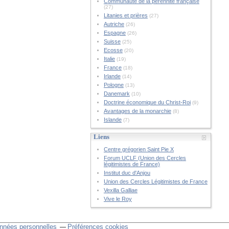
Communauté de la pérennité française
(27)
Litanies et prières
(27)
Autriche
(26)
Espagne
(26)
Suisse
(25)
Ecosse
(20)
Italie
(19)
France
(18)
Irlande
(14)
Pologne
(13)
Danemark
(10)
Doctrine économique du Christ-Roi
(9)
Avantages de la monarchie
(8)
Islande
(7)
Liens
Centre grégorien Saint Pie X
Forum UCLF (Union des Cercles
légitimistes de France)
Institut duc d'Anjou
Union des Cercles Légitimistes de France
Vexilla Galliae
Vive le Roy
nnées personnelles
Préférences cookies