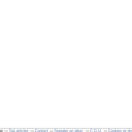
Top articles
Contact
Signaler un abus
C.G.U.
Cookies et do
og