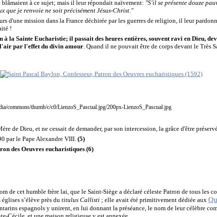
e blâmaient à ce sujet; mais il leur répondait naïvement:
"S'il se présente douze pauv
ux que je renvoie ne soit précisément Jésus-Christ."
rs d'une mission dans la France déchirée par les guerres de religion, il leur pardonn
aité !
n à la Sainte Eucharistie; il passait des heures entières, souvent ravi en Dieu, de
l'air par l'effet du divin amour
.
Quand il ne pouvait être de corps devant le Très Sa
Mère de Dieu, et ne cessait de demander, par son intercession, la grâce d'être préserv
0 par le Pape Alexandre VIII.
(5)
ron des Oeuvres eucharistiques
.
(6)
m de cet humble frère lai, que le Saint-Siège a déclaré céleste Patron de tous les c
Qu
 églises s’élève près du
titulus Callisti
; elle avait été primitivement dédiée aux
antarins espagnols y unirent, en lui donnant la préséance, le nom de leur célèbre co
nte-Cécile, et une maison religieuse y est annexée.