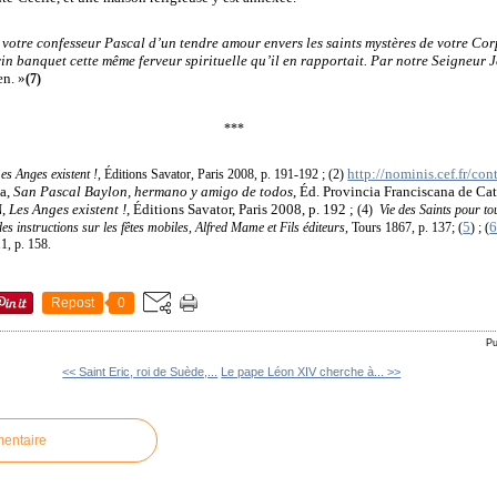
votre confesseur Pascal d’un tendre amour envers les saints mystères de votre Corp
in banquet cette même ferveur spirituelle qu’il en rapportait. Par notre Seigneur Jé
en. »
(7)
***
http://nominis.cef.fr/co
es Anges existent !
, Éditions Savator, Paris 2008, p. 191-192 ; (2)
la,
San Pascal Baylon, hermano y amigo de todos
, Éd. Provincia Franciscana de Ca
N,
Les Anges existent !
, Éditions Savator, Paris 2008, p. 192 ;
(4)
Vie des Saints pour to
5
es instructions sur les fêtes mobiles, Alfred Mame et Fils éditeurs
, Tours 1867, p. 137; (
) ; (
1, p. 158.
Repost
0
Pu
<< Saint Eric, roi de Suède,...
Le pape Léon XIV cherche à... >>
mentaire