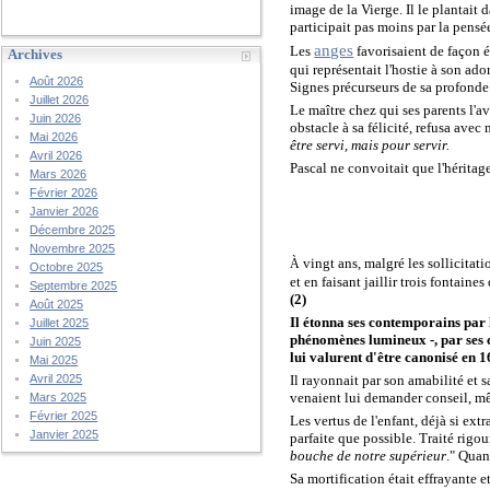
image de la Vierge. Il le plantait 
participait pas moins par la pensée
anges
Les
favorisaient de façon é
Archives
qui représentait l'hostie à son ador
Août 2026
Signes précurseurs de sa profonde 
Juillet 2026
Le maître chez qui ses parents l'av
Juin 2026
obstacle à sa félicité, refusa avec
Mai 2026
être servi, mais pour servir.
Avril 2026
Pascal ne convoitait que l'héritag
Mars 2026
Février 2026
Janvier 2026
Décembre 2025
Novembre 2025
vingt ans,
malgré les sollicitati
À
Octobre 2025
et en faisant jaillir trois fontaines
Septembre 2025
(2)
Août 2025
Il étonna ses contemporains par 
Juillet 2025
phénomènes lumineux -, par ses c
Juin 2025
lui valurent d'être canonisé en 
Mai 2025
Il rayonnait par son amabilité et 
Avril 2025
venaient lui demander conseil, mêm
Mars 2025
Février 2025
Les vertus de l'enfant, déjà si ext
Janvier 2025
parfaite que possible. Traité rigou
bouche de notre supérieur
." Quan
Sa mortification était effrayante et