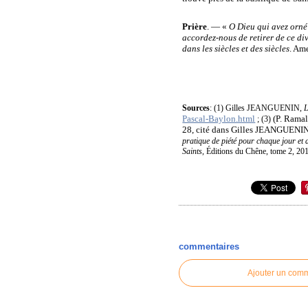
Prière
. — «
O Dieu qui avez orné 
accordez-nous de retirer de ce div
dans les siècles et des siècles
. Am
Sources
: (1) Gilles JEANGUENIN,
L
Pascal-Baylon.html
(P. Rama
; (3)
28, cité dans Gilles JEANGUENI
pratique de piété pour chaque jour et d
Saints
, Éditions du Chêne, tome 2, 201
commentaires
Ajouter un com