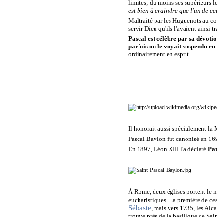
limites; du moins ses supérieurs l
est bien à craindre que l'un de ce
Maltraité par les Huguenots au cou
servir Dieu qu'ils l'avaient ainsi tr
Pascal est célèbre par sa dévotio
parfois on le voyait suspendu en 
ordinairement en esprit.
Il honorait aussi spécialement la 
Pascal Baylon fut canonisé en 169
En 1897, Léon XIII l'a déclaré
Pat
Rome, deux églises portent le no
À
eucharistiques. La première de ces
Sébaste
, mais vers 1735, les Alc
trouve près de la basilique de Sai