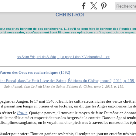
CHRIST-ROI
tout entier au bonheur de ses concitoyens, [...] qu’il ne peut faire le bonheur des Peuples q
utorité nécessaire, et qu’autrement étant lié dans ses opérations
et n’inspirant point de respect
<< Saint Eric, roi de Suède,...
Le pape Léon XIV cherche à... >>
 Patron des Oeuvres eucharistiques (1592)
Saint Pascal, dans Le Petit Livre des Saints, Éditions du Chêne, tome 2, 2011, p. 159.
agne, en Aragon, le 17 mai 1540, d'humbles cultivateurs, riches des vertus chrétie
, il passait son temps en prières et en lectures; on dit que les Anges eux-mêmes lui 
Pater
 réciter le
. Quoique pauvre, il trouvait le moyen de faire l'aumône en donnan
ait le modèle aimé et respecté de tous les bergers de la contrée. Dans un âge si tendre
 disciplines sanglantes; on le voyait marcher pieds nus à travers les ronces et les ép
'isoler pour prier : 'Tout en gardant ses brebis, il sculpta un jour un crucifix très bie