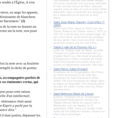
Les hommes, unis par une même langue,
 rendre à l'
glise, il n'en
É
ont voulu construire une tour pour atteindre
le ciel, non par amour de Dieu, mais par
orgueil, pour se faire un nom et éviter d’être
vation, un ange lui apparut,
dispersés. Dieu a confondu leur langage et
les a dispersés sur la face de la terre.
blouissante de blancheur.
Dans...
int Sacrement.
"
(1)
Saint Jean-Marie Vianney, Curé d'Ars (†
1859)
ns de la terre ne fussent un
Saint Curé d'Ars, dans Le Petit Livre des
venu sur la terre,
non pour
Saints, Éditions du Chêne, tome 2, 2011, p.
119. On a dit de plus d'un personnage, de
plu s d'un Saint, qu'ils furent les prodiges
de leur siècle. Ceci n'est peut-être vrai de
personne autant que du curé d'Ars...
Sainte Lydie de la Pourpre (Ier s.)
Lydie de Thyatire (ville de Mysie, actuelle
Turquie) ou Lydie de la Pourpre (Ier s.)
D'après Saint Luc, elle serait la première
Européenne à s'être convertie au Christ.
Saint Paul l'aurait rencontrée alors qu'il
fois la terre avec sa houlette
arrivait en Macédoine orientale. Elle était...
remplit la tâche de portier.
Saint Pierre-Julien Eymard
Fondateur de la Congrégation des Pères
du Saint-Sacrement et de celle des
res, accompagnées parfois de
Servantes du Saint-Sacrement (1811-
1868). Fils d'un boutiquier de village dans
r ses éminentes vertus, qui
la région de Grenoble, il fut d'abord prêtre
séculier. En 1839, il entre chez les Pères
maristes dont...
gens pour cette raison
Saint Alphonse-Marie de Liguori
lle d'un intellectuel.
Évêque, fondateur de la “Congregatio
Sanctissimi Redemptoris” Docteur de
n obéissance était aussi
l'Église Alfonso Maria de Liguori naît à
nt-Esprit a parlé par la
Marianella, près de Naples, le 27
septembre 1696, dans une famille noble.
sance dira
."
Après de fort brillantes études, docteur en
droit civil et canonique...
il était portier, dépassait les