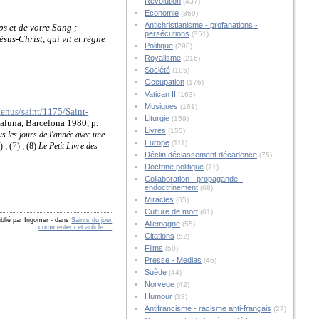
Révolution
(437)
Economie
(369)
Antichristianisme - profanations -
s et de votre Sang ;
persécutions
(351)
sus-Christ, qui vit et règne
Politique
(290)
Royalisme
(216)
Société
(185)
Occupation
(176)
Vatican II
(163)
Musiques
(161)
ntenus/saint/1175/Saint-
Liturgie
(159)
taluna, Barcelona 1980, p.
Livres
(155)
us les jours de l'année avec une
Europe
(111)
6
7
) ; (
) ; (8)
Le Petit Livre des
Déclin déclassement décadence
(75)
Doctrine politique
(71)
Collaboration - propagande -
endoctrinement
(68)
Miracles
(65)
Culture de mort
(61)
blié par Ingomer
-
dans
Saints du jour
Allemagne
(55)
commenter cet article
…
Citations
(52)
Films
(50)
Presse - Medias
(46)
Suède
(44)
Norvège
(42)
Humour
(33)
Antifrancisme - racisme anti-français
(27)