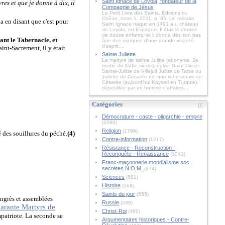
Saint Ignace de Loyola, fondateur de la
res et que je donne à dix, il
Compagnie de Jésus
Le Petit Livre des Saints, Éditions du
Chêne, tome 1, 2011, p. 85. Un militaire
a en disant que c'est pour
Saint Ignace naquit en 1491 a u château
de Loyola, en Espagne. Il était le dernier
de douze enfants, et il donna dès son bas
vant le Tabernacle, et
âge des marques d'une grande vivacité
d'esprit....
int-Sacrement, il y était
Sainte Juliette
Le martyre de sainte Julitte (anonyme, 2e
moitié du XVIIe siècle), église Saint-Cyr-et-
Sainte-Julitte de Villejuif Julitte de Tarse ou
Juliette de Césarée est une riche veuve de
Césarée (aujourd'hui Kayseri en Turquie),
dépouillée par un homme d'affaires...
Catégories
Démocrature - caste - oligarchie - empire
(2090)
Religion
(1796)
é des souillures du péché.
(4)
Contre-information
(1217)
Résistance - Reconstruction -
Reconquête - Renaissance
(1041)
Franc-maçonnerie mondialisme soc.
secrètes N.O.M.
(674)
Sciences
(581)
Histoire
(568)
Saints du jour
(555)
ongrès et assemblées
Russie
(538)
arante Martyrs de
Christ-Roi
(460)
mpatriote. La seconde se
Argumentaires historiques - Contre-