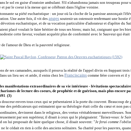
dans le sol en guise d'oratoire ambulant. S'il n'abandonna jamais son troupeau pour se
 et par le coeur à la messe qui se célébrait dans l'église voisine.
tonnante sa piété eucharistique : un jour où la cloche de la paroisse annonçait l'élé
anges
ation. Une autre fois, il vit des
soutenir un ostensoir renfermant une hostie é
dévotion eucharistique, et de sa vocation particulière d'adorateur et d'apôtre du Sa
aient placé voulait le faire héritier de tous ses biens; mais lui, craignant que les bie
 modestie cette faveur, voulant acquérir plus de conformité avec le Sauveur qui était 
e de l'amour de Dieu et la pauvreté religieuse.
ons de ses camarades, auxquels il prouva la réalité de l'appel divin en frappant trois 
Franciscains
 dans un lieu sec et aride,
il entra chez les
comme frère convers et il y 
les manifestations extraordinaires de sa vie intérieure - lévitations spectaculai
harismes de lecture des coeurs, de prophétie et de guérison, mais plus encore pa
1691
.
(3)
sa douceur envers tous ceux qui se présentaient à la porte du couvent. Beaucoup de 
e des prédicateurs qui estimaient que sa théologie était celle du cœur et non pas ce
raordinaires, devinrent dans le religieux, des vertus véritablement merveilleuses. So
reusement par son supérieur, il disait à ceux qui le plaignaient: "
Taisez-vous: le Sai
d on lui proposait de faire quelque chose, il disait souvent: "
Je ferai comme l'obéis
 ne le cédait en rien à celle des anciens solitaires. Sa charité pour les pauvres, quand 