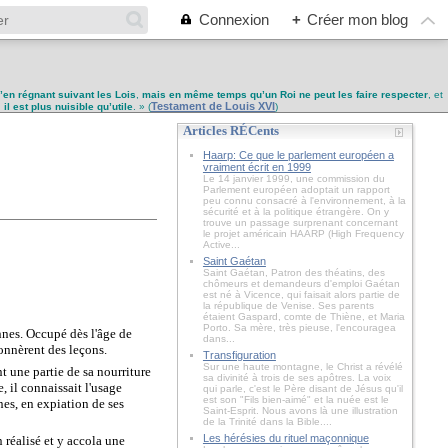
Connexion
+
Créer mon blog
u’en régnant suivant les Lois
,
mais en même temps qu’un Roi ne peut les faire respecter
, et
Testament de Louis XVI
,
il est plus nuisible qu’utile
. » (
)
Articles RÉCents
Haarp: Ce que le parlement européen a
vraiment écrit en 1999
Le 14 janvier 1999, une commission du
Parlement européen adoptait un rapport
peu connu consacré à l'environnement, à la
sécurité et à la politique étrangère. On y
trouve un passage surprenant concernant
le projet américain HAARP (High Frequency
Active...
Saint Gaétan
Saint Gaétan, Patron des théatins, des
chômeurs et demandeurs d'emploi Gaétan
est né à Vicence, qui faisait alors partie de
la république de Venise. Ses parents
étaient Gaspard, comte de Thiène, et Maria
Porto. Sa mère, très pieuse, l'encouragea
nnes. Occupé dès l'âge de
dans...
donnèrent des leçons.
Transfiguration
Sur une haute montagne, le Christ a révélé
t une partie de sa nourriture
sa divinité à trois de ses apôtres. La voix
, il connaissait l'usage
qui parle, c'est le Père disant de Jésus qu'il
est son "Fils bien-aimé" et la nuée est le
ines, en expiation de ses
Saint-Esprit. Nous avons là une illustration
de la Trinité dans la Bible....
Les hérésies du rituel maçonnique
n réalisé et y accola une