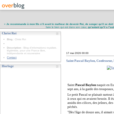
«
Je recommande à mon fils s’il avait le malheur de devenir Roi, de songer qu’il se doit 
faire le bien qui est dans son cœur,
qu’autant qu’il a l’a
Christ Roi
Christ Roi
Blog
: Christ Roi
Description
: Blog d'informations royaliste,
légitimiste, pour une France libre,
17 mai 2026
00:00
indépendante et souveraine
Contact
Saint Pascal Baylon, Confesseur,
Horloge
Saint
Pascal Baylon
naquit en Esp
sept ans, à la garde des troupeaux
Le petit Pascal se plaisait surtout à
à ceux qui en avaient besoin. Il ét
assidu des cilices, des jeûnes, des
péchés.
"Dès l'âge de douze ans, il aimait s