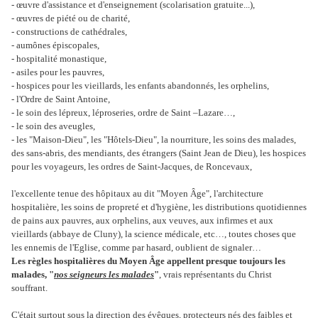
- œuvre d'assistance et d'enseignement (scolarisation gratuite...),
- œuvres de piété ou de charité,
- constructions de cathédrales,
- aumônes épiscopales,
- hospitalité monastique,
- asiles pour les pauvres,
- hospices pour les vieillards, les enfants abandonnés, les orphelins,
- l'Ordre de Saint Antoine,
- le soin des lépreux, léproseries, ordre de Saint –Lazare…,
- le soin des aveugles,
- les "Maison-Dieu", les "Hôtels-Dieu", la nourriture, les soins des malades,
des sans-abris, des mendiants, des étrangers (Saint Jean de Dieu), les hospices
pour les voyageurs, les ordres de Saint-Jacques, de Roncevaux,
l'excellente tenue des hôpitaux au dit "Moyen Âge", l'architecture
hospitalière, les soins de propreté et d'hygiène, les distributions quotidiennes
de pains aux pauvres, aux orphelins, aux veuves, aux infirmes et aux
vieillards (abbaye de Cluny), la science médicale, etc…, toutes choses que
les ennemis de l'Eglise, comme par hasard, oublient de signaler…
Les règles hospitalières du Moyen Âge appellent presque toujours les
malades, "
nos seigneurs les malades
"
, vrais représentants du Christ
souffrant.
C'était surtout sous la direction des évêques, protecteurs nés des faibles et