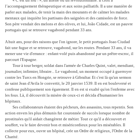
« C’est un fou ! », un aliéné ou un révolutionnaire. Il croit à
l’accompagnement thérapeutique et aux soins palliatifs. Il a une manière de
parler aux malades, de tenir la main des mourants et de calmer les malades
mentaux qui inquiète les partisans des saignées et des camisoles de force.
Son père vendait des melons et des olives, et lui, João Cidade, est un pauvre
portugais qui se retrouve vagabond pendant 33 ans.
A huit ans, pour des raisons que l'on ignore, le petit portugais Joao Ciudad
fait une fugue et se retrouve, vagabond, sur les routes. Pendant 33 ans, il va
mener une vie d'errance : enfant-volé puis abandonné par un prêtre-escroc, il
parcourt l'Espagne.
Tour à tour berger, soldat dans l'armée de Charles Quint, valet, mendiant,
journalier, infirmier, libraire... Le vagabond, un moment occupé à guerroyer
contre les Turcs en Hongrie, se retrouve à Gibraltar. Et c'est là qu'un sermon
de saint Jean d'Avila le convertit, le 20 janvier 1539. Il en est bouleversé et
confesse publiquement son égarement. Il en est si exalté qu'on l'enferme avec
les fous. Là, il découvrit la misère de ceux-ci et décida d'humaniser les
hôpitaux.
Ses collaborateurs étaient des pécheurs, des assassins, tous repentis. Son
action envers les plus démunis fut couronnée de succès lorsque nombre de
prostituées qu'il aidait changèrent de métier. Tout ce qu'il a découvert et
souffert, va le faire devenir bon et miséricordieux pour les misérables. Il
collecte pour eux, ouvre un hôpital, crée un Ordre de religieux, l'Ordre de la
Charité.