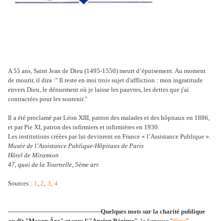
A 55 ans, Saint Jean de Dieu (1495-1550) meurt d’épuisement. Au moment
de mourir, il dira :" Il reste en moi trois sujet d'affliction : mon ingratitude
envers Dieu, le dénuement où je laisse les pauvres, les dettes que j'ai
contractées pour les soutenir."
Il a été proclamé par Léon XIII, patron des malades et des hôpitaux en 1886,
et par Pie XI, patron des infirmiers et infirmières en 1930.
Les institutions créées par lui devinrent en France « l’Assistance Publique ».
Musée de l’Assistance Publique-Hôpitaux de Paris
Hôtel de Miramion
47, quai de la Tournelle, 5ème arr.
Sources :
1
,
2
,
3
,
4
-----------------------------------------------
Quelques mots sur la charité publique
au dit "Moyen Âge" et sous l'"Ancien Régime"
, la fameuse "
dîme
",