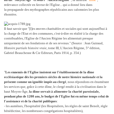
redevance collectée en faveur de l'Eglise... qui a donné lieu dans
la propagande des mythographes républicains aux calomnies les plus
éhontées.
Il faut savoir que
"[l]es œuvres charitables et sociales qui sont aujourd'hui à
la charge de l'Etat et des communes, c'est-à-dire en réalité à la charge des
contribuables, l'Eglise de l'Ancien Régime les alimentait presque
uniquement de ses fondations et de ses revenus." (Source : Jean Guiraud,
Histoire partiale histoire vraie
, tome III, L'Ancien Régime, 5° édition,
Gabriel Beauchesne & Cie Editeurs, Paris 1914, p. 354.)
"
Les ennemis de l'Eglise insistent sur l'établissement de la dîme
ecclésiastique dès les premiers siècles de notre histoire nationale
et la
présente comme un ignoble impôt au clergé
, nous répondons en énumérant
les services que, grâce à cette dîme, le clergé rendit à la civilisation dans le
haut Moyen-Âge,
la dîme servait à alimenter la charité paroissiale,
pendant plus de 1200 ans, le budget de l'Eglise fut en même temps celui de
l'assistance et de la charité publiques
:
- les aumônes, l'hospitalité (les Hospitaliers, les règles de saint Benoît, règle
bénédictine, les nombreuses congrégations hospitalières),