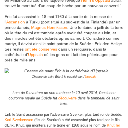
en Finlande au cours de laquelle l'évêque
Henri d'Uppsala
aurait
trouvé la mort tué d'un coup de hache par un nouveau converti."
Eric fut assassiné le 18 mai 1160 à la sortie de la messe de
l'
Ascension
à Turku (port situé au sud-est de la Finlande) par un
prince danois,
Magnus Henriksson
. Une fontaine a jailli de la terre
où la tête du roi est tombée après avoir été coupée au loin, et
des miracles ont été déclarés après sa mort. Considéré comme
martyr, il devint ainsi le saint patron de la Suède : Erik den Helige.
Ses restes
ont été conservés
dans un reliquaire, dans la
cathédrale d'
Uppsala
où les gens ont fait des pèlerinages pour
près de mille ans.
Chasse de saint Éric à la cathédrale d'
Uppsala
Lors de l'ouverture de son tombeau le 10 avril 2014,
l'ancienne
couronne royale de Suède fut
découverte
dans le tombeau de saint
Eric.
Erik
le Saint
assassiné par
l'adversaire
Sverker
,
plus tard
roi de Suède
.
Karl
Sverker
sson
(fils de Sverker)
a été
assassiné plus tard
par le fils
d'Erik
, Knut, qui montera sur le trône en 1168 sous le nom de
Knut Ier