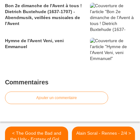
Bon 2e dimanche de l'Avent à tous !
Dietrich Buxtehude (1637-1707) -
Abendmusik, veillées musicales de
l'Avent
Hymne de l'Avent Veni, veni
Emmanuel
Commentaires
Ajouter un commentaire
< The Good the Bad and
Alain Soral - Rennes - 2/4 >
the Ugly - Ecstasy of Gold,