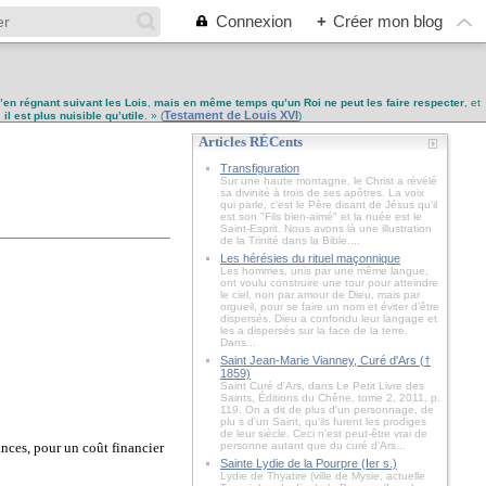
Connexion
+
Créer mon blog
u’en régnant suivant les Lois
,
mais en même temps qu’un Roi ne peut les faire respecter
, et
Testament de Louis XVI
,
il est plus nuisible qu’utile
. » (
)
Articles RÉCents
Transfiguration
Sur une haute montagne, le Christ a révélé
sa divinité à trois de ses apôtres. La voix
qui parle, c'est le Père disant de Jésus qu'il
est son "Fils bien-aimé" et la nuée est le
Saint-Esprit. Nous avons là une illustration
de la Trinité dans la Bible....
Les hérésies du rituel maçonnique
Les hommes, unis par une même langue,
ont voulu construire une tour pour atteindre
le ciel, non par amour de Dieu, mais par
orgueil, pour se faire un nom et éviter d’être
dispersés. Dieu a confondu leur langage et
les a dispersés sur la face de la terre.
Dans...
Saint Jean-Marie Vianney, Curé d'Ars (†
1859)
Saint Curé d'Ars, dans Le Petit Livre des
Saints, Éditions du Chêne, tome 2, 2011, p.
119. On a dit de plus d'un personnage, de
plu s d'un Saint, qu'ils furent les prodiges
de leur siècle. Ceci n'est peut-être vrai de
ances, pour un coût financier
personne autant que du curé d'Ars...
Sainte Lydie de la Pourpre (Ier s.)
Lydie de Thyatire (ville de Mysie, actuelle