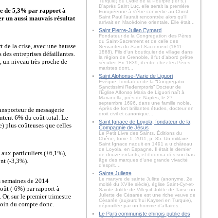
Turquie) ou Lydie de la Pourpre (Ier s.)
D'après Saint Luc, elle serait la première
se de 5,3% par rapport à
Européenne à s'être convertie au Christ.
Saint Paul l'aurait rencontrée alors qu'il
er un aussi mauvais résultat
arrivait en Macédoine orientale. Elle était...
Saint Pierre-Julien Eymard
Fondateur de la Congrégation des Pères
du Saint-Sacrement et de celle des
rt de la crise, avec une hausse
Servantes du Saint-Sacrement (1811-
1868). Fils d'un boutiquier de village dans
 des entreprises défaillantes.
la région de Grenoble, il fut d'abord prêtre
, un niveau très proche de
séculier. En 1839, il entre chez les Pères
maristes dont...
Saint Alphonse-Marie de Liguori
Évêque, fondateur de la “Congregatio
Sanctissimi Redemptoris” Docteur de
l'Église Alfonso Maria de Liguori naît à
Marianella, près de Naples, le 27
septembre 1696, dans une famille noble.
Après de fort brillantes études, docteur en
ransporteur de messagerie
droit civil et canonique...
entent 6% du coût total. Le
Saint Ignace de Loyola, fondateur de la
e) plus coûteuses que celles
Compagnie de Jésus
Le Petit Livre des Saints, Éditions du
Chêne, tome 1, 2011, p. 85. Un militaire
Saint Ignace naquit en 1491 a u château
de Loyola, en Espagne. Il était le dernier
s aux particuliers (+6,1%),
de douze enfants, et il donna dès son bas
ent (-3,3%).
âge des marques d'une grande vivacité
d'esprit....
Sainte Juliette
Le martyre de sainte Julitte (anonyme, 2e
es semaines de 2014
moitié du XVIIe siècle), église Saint-Cyr-et-
oût (-6%) par rapport à
Sainte-Julitte de Villejuif Julitte de Tarse ou
Juliette de Césarée est une riche veuve de
Or, sur le premier trimestre
Césarée (aujourd'hui Kayseri en Turquie),
 Loin du compte donc.
dépouillée par un homme d'affaires...
Le Parti communiste chinois publie des