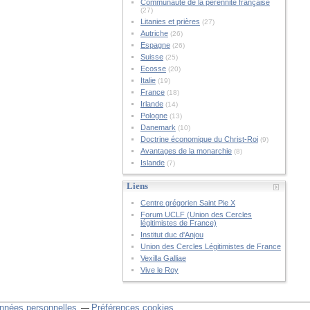
Communauté de la pérennité française
(27)
Litanies et prières
(27)
Autriche
(26)
Espagne
(26)
Suisse
(25)
Ecosse
(20)
Italie
(19)
France
(18)
Irlande
(14)
Pologne
(13)
Danemark
(10)
Doctrine économique du Christ-Roi
(9)
Avantages de la monarchie
(8)
Islande
(7)
Liens
Centre grégorien Saint Pie X
Forum UCLF (Union des Cercles
légitimistes de France)
Institut duc d'Anjou
Union des Cercles Légitimistes de France
Vexilla Galliae
Vive le Roy
nnées personnelles
Préférences cookies