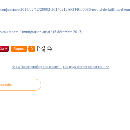
fr/conjoncture/2014/02/12/20002-20140212ARTFIG00086-record-de-faillites-d-entre
veau record, l'immigration aussi ! (5 décembre 2013)
Repost
0
<< La Russie protège ses enfants...
Les gays doivent laisser les... >>
mentaire