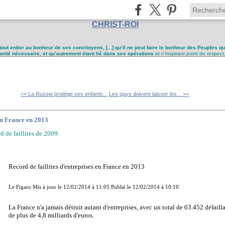
CHRIST-ROI
tout entier au bonheur de ses concitoyens, [...] qu’il ne peut faire le bonheur des Peuples q
utorité nécessaire, et qu’autrement étant lié dans ses opérations
et n’inspirant point de respect
<< La Russie protège ses enfants...
Les gays doivent laisser les... >>
 en France en 2013
d de faillites de 2009:
Record de faillites d'entreprises en France en 2013
Le Figaro Mis à jour le 12/02/2014 à 11:05 Publié le 12/02/2014 à 10:10
La France n'a jamais détruit autant d'entreprises, avec un total de 63.452 défaill
de plus de 4,8 milliards d'euros.