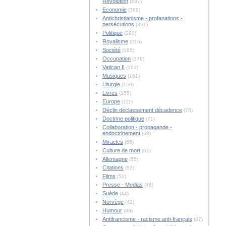
Révolution
(437)
Economie
(369)
Antichristianisme - profanations -
persécutions
(351)
Politique
(290)
Royalisme
(216)
Société
(185)
Occupation
(176)
Vatican II
(163)
Musiques
(161)
Liturgie
(159)
Livres
(155)
Europe
(111)
Déclin déclassement décadence
(75)
Doctrine politique
(71)
Collaboration - propagande -
endoctrinement
(68)
Miracles
(65)
Culture de mort
(61)
Allemagne
(55)
Citations
(52)
Films
(50)
Presse - Medias
(46)
Suède
(44)
Norvège
(42)
Humour
(33)
Antifrancisme - racisme anti-français
(27)