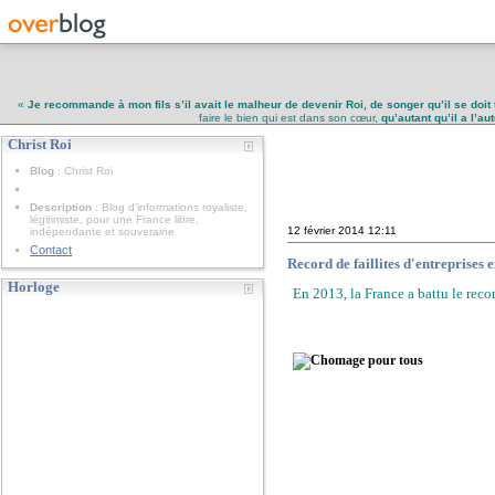
«
Je recommande à mon fils s’il avait le malheur de devenir Roi, de songer qu’il se doit 
faire le bien qui est dans son cœur,
qu’autant qu’il a l’a
Christ Roi
Christ Roi
Blog
: Christ Roi
Description
: Blog d'informations royaliste,
légitimiste, pour une France libre,
12 février 2014
12:11
indépendante et souveraine
Contact
Record de faillites d'entreprises
Horloge
En 2013, la France a battu le recor