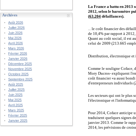
La France a battu en 2013 so
2012, selon le baromètre pu
Archives
(
63.204
défaillances).
Août 2026
Juillet 2026
le coût financier des défail
...
Juin 2026
de 10,4% par rapport à 2012, p
Quant au coût social, il est 
Mai 2026
celui de 2009 (213.665 emplo
Avril 2026
Mars 2026
Février 2026
Distribution, électronique et
Janvier 2026
Décembre 2025
Comme le souligne Coface, de
Novembre 2025
Mory Ducros- expliquent l'env
Octobre 2025
coût financier «a aussi bond
Septembre 2025
d'entrepreneurs individuels (
Août 2025
Juillet 2025
Juin 2025
Les secteurs qui ont le plus so
l'électronique et l'informatiq
Mai 2025
Avril 2025
Mars 2025
Pour 2014, Coface anticipe u
Février 2025
traduisent quelques signes de
Janvier 2025
janvier 2013. Comme le rappel
2014, les prévisions de crois