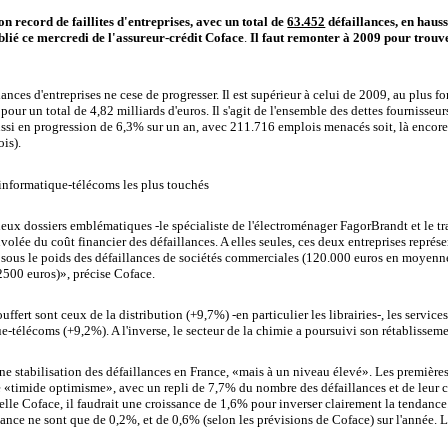
n record de faillites d'entreprises, avec un total de
63.452
défaillances, en haus
blié ce mercredi de l'assureur-crédit Coface
.
Il faut remonter à 2009 pour trouv
lances d'entreprises ne cese de progresser. Il est supérieur à celui de 2009, au plus fo
our un total de 4,82 milliards d'euros. Il s'agit de l'ensemble des dettes fournisseurs
aussi en progression de 6,3% sur un an, avec 211.716 emplois menacés soit, là encore
is).
 informatique-télécoms les plus touchés
ux dossiers emblématiques -le spécialiste de l'électroménager FagorBrandt et le t
olée du coût financier des défaillances. A elles seules, ces deux entreprises représ
i sous le poids des défaillances de sociétés commerciales (120.000 euros en moyenn
2500 euros)», précise Coface.
uffert sont ceux de la distribution (+9,7%) -en particulier les librairies-, les service
ue-télécoms (+9,2%). A l'inverse, le secteur de la chimie a poursuivi son rétablissem
ne stabilisation des défaillances en France, «mais à un niveau élevé». Les premièr
 «timide optimisme», avec un repli de 7,7% du nombre des défaillances et de leur c
le Coface, il faudrait une croissance de 1,6% pour inverser clairement la tendance. 
sance ne sont que de 0,2%, et de 0,6% (selon les prévisions de Coface) sur l'année.