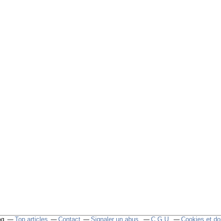
Top articles
Contact
Signaler un abus
C.G.U.
Cookies et do
og