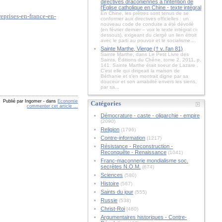
directives draconiennes à l'intention de
l'Église catholique en Chine - texte intégral
En Chine, les prêtres sont tenus de se
prises-en-france-en-
conformer aux directives officielles : un
nouveau code de conduite a été dévoilé
(en février dernier – voir le texte intégral ci-
dessous), exigeant du clergé un lien étroit
avec le parti au pouvoir et le socialisme....
Sainte Marthe, Vierge († v. l'an 81)
Sainte Marthe, dans Le Petit Livre des
Saints, Éditions du Chêne, tome 2, 2011, p.
141. Sainte Marthe était soeur de Lazare .
C'est elle qui dirigeait la maison de
Béthanie et s'en montrait digne par sa
douceur et son amabilité envers les siens,
par sa...
Publié par Ingomer
-
dans
Economie
Catégories
commenter cet article
…
Démocrature - caste - oligarchie - empire
(2090)
Religion
(1796)
Contre-information
(1217)
Résistance - Reconstruction -
Reconquête - Renaissance
(1041)
Franc-maçonnerie mondialisme soc.
secrètes N.O.M.
(674)
Sciences
(580)
Histoire
(567)
Saints du jour
(555)
Russie
(538)
Christ-Roi
(460)
Argumentaires historiques - Contre-