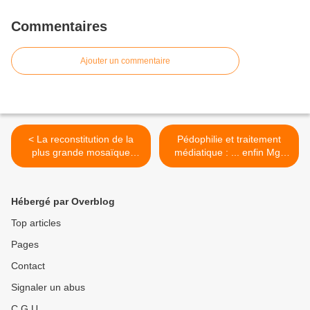
Commentaires
Ajouter un commentaire
< La reconstitution de la
Pédophilie et traitement
plus grande mosaïque
médiatique : ... enfin Mgr
romaine de Grande-
Vingt-Trois réagit ! >
Bretagne
Hébergé par Overblog
Top articles
Pages
Contact
Signaler un abus
C.G.U.