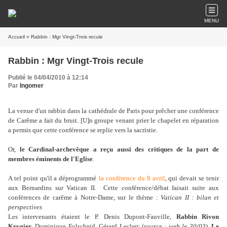
MENU
Accueil
» Rabbin : Mgr Vingt-Trois recule
Rabbin : Mgr Vingt-Trois recule
Publié le 04/04/2010 à 12:14
Par
Ingomer
La venue d'un rabbin dans la cathédrale de Paris pour prêcher une conférence
de Carême a fait du bruit. [U]n groupe venant prier le chapelet en réparation
a permis que cette conférence se replie vers la sacristie.
Or,
le Cardinal-archevêque a reçu aussi des critiques de la part de
membres éminents de l'Eglise
.
A tel point qu'il a déprogrammé
la conférence du 8 avril
, qui devait se tenir
aux Bernardins sur Vatican II. Cette conférence/débat faisait suite aux
conférences de carême à Notre-Dame, sur le thème :
Vatican II : bilan et
perspectives
Les intervenants étaient le P. Denis Dupont-Fauville,
Rabbin Rivon
Krygier
, Dominique Folscheid, Gérard Leclerc (
source : web le 30/03
).
Le