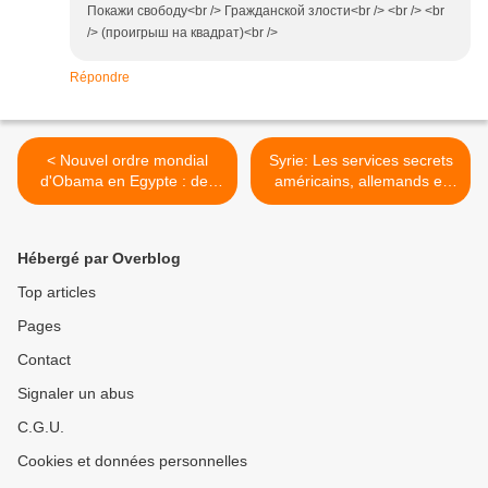
Покажи свободу<br /> Гражданской злости<br /> <br /> <br
/> (проигрыш на квадрат)<br />
Répondre
< Nouvel ordre mondial
Syrie: Les services secrets
d'Obama en Egypte : des
américains, allemands et
opposants chrétiens à
anglais aident les "rebelles"
Mohammed Morsi crucifiés
depuis juin 2012 >
?
Hébergé par Overblog
Top articles
Pages
Contact
Signaler un abus
C.G.U.
Cookies et données personnelles