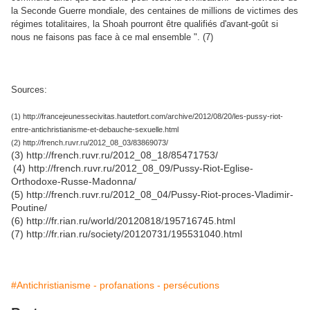
la Seconde Guerre mondiale, des centaines de millions de victimes des
régimes totalitaires, la Shoah pourront être qualifiés d'avant-goût si
nous ne faisons pas face à ce mal ensemble ". (7)
Sources:
(1) http://francejeunessecivitas.hautetfort.com/archive/2012/08/20/les-pussy-riot-
entre-antichristianisme-et-debauche-sexuelle.html
(2) http://french.ruvr.ru/2012_08_03/83869073/
(3) http://french.ruvr.ru/2012_08_18/85471753/
(4) http://french.ruvr.ru/2012_08_09/Pussy-Riot-Eglise-
Orthodoxe-Russe-Madonna/
(5) http://french.ruvr.ru/2012_08_04/Pussy-Riot-proces-Vladimir-
Poutine/
(6) http://fr.rian.ru/world/20120818/195716745.html
(7) http://fr.rian.ru/society/20120731/195531040.html
#Antichristianisme - profanations - persécutions