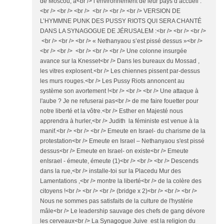
de Moscou, à<br /> l’environnement de leur pays d’accueil :
<br /> <br /> <br /> <br /> <br /> <br /> VERSION DE
L’HYMMNE PUNK DES PUSSY RIOTS QUI SERA CHANTÉ
DANS LA SYNAGOGUE DE JÉRUSALEM :<br /> <br /> <br />
<br /> <br /> <br /> « Nethanyaou s’est pissé dessus »<br />
<br /> <br /> <br /> <br /> <br /> Une colonne insurgée
avance sur la Knesset<br /> Dans les bureaux du Mossad ,
les vitres explosent.<br /> Les chiennes pissent par-dessus
les murs rouges.<br /> Les Pussy Riots annoncent au
système son avortement !<br /> <br /> <br /> Une attaque à
l'aube ? Je ne refuserai pas<br /> de me faire fouetter pour
notre liberté et la vôtre.<br /> Esther en Majesté nous
apprendra à hurler,<br /> Judith la féministe est venue à la
manif.<br /> <br /> <br /> Emeute en Israel- du charisme de la
protestation<br /> Emeute en Israel – Nethanyaou s'est pissé
dessus<br /> Emeute en Israel- on existe<br /> Emeute
enIsrael - émeute, émeute (1)<br /> <br /> <br /> Descends
dans la rue,<br /> installe-toi sur la Placedu Mur des
Lamentations ,<br /> montre la liberté<br /> de la colère des
citoyens !<br /> <br /> <br /> (bridge x 2)<br /> <br /> <br />
Nous ne sommes pas satisfaits de la culture de l'hystérie
mâle<br /> Le leadership sauvage des chefs de gang dévore
les cerveaux<br /> La Synagogue Juive est la religion du