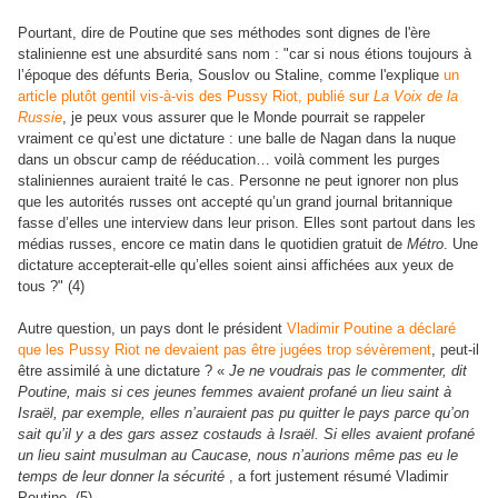
Pourtant, dire de Poutine que ses méthodes sont dignes de l'ère
stalinienne est une absurdité sans nom : "car si nous étions toujours à
l’époque des défunts Beria, Souslov ou Staline, comme l'explique
un
article plutôt gentil vis-à-vis des Pussy Riot, publié sur
La Voix de la
Russie
, je peux vous assurer que le Monde pourrait se rappeler
vraiment ce qu’est une dictature : une balle de Nagan dans la nuque
dans un obscur camp de rééducation… voilà comment les purges
staliniennes auraient traité le cas. Personne ne peut ignorer non plus
que les autorités russes ont accepté qu’un grand journal britannique
fasse d’elles une interview dans leur prison. Elles sont partout dans les
médias russes, encore ce matin dans le quotidien gratuit de
Métro
. Une
dictature accepterait-elle qu’elles soient ainsi affichées aux yeux de
tous ?" (4)
Autre question, un pays dont le président
Vladimir Poutine a déclaré
que les Pussy Riot ne devaient pas être jugées trop sévèrement
, peut-il
être assimilé à une dictature ? «
Je ne voudrais pas le commenter, dit
Poutine, mais si ces jeunes femmes avaient profané un lieu saint à
Israël, par exemple, elles n’auraient pas pu quitter le pays parce qu’on
sait qu’il y a des gars assez costauds à Israël. Si elles avaient profané
un lieu saint musulman au Caucase, nous n’aurions même pas eu le
temps de leur donner la sécurité
, a fort justement résumé Vladimir
Poutine. (5)