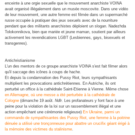
enceinte à une orgie sexuelle que le mouvement anarchiste VOINA
avait organisé illégalement dans un musée moscovite. Dans une vidéo
de leur mouvement, une autre femme est filmée dans un supermarché
russe occupée à pratiquer des jeux sexuels avec de la nourriture
pendant que des militants anarchistes déploient un slogan. Nadezhda
Tolokonnikova, bien que mariée et jeune maman, soutient par ailleurs
activement les revendications LGBT (Lesbiennes, gays, bisexuels et
transgenres).
Antichristianisme
L'un des mentors de ce groupe anarchiste VOINA s'est fait filmer alors
qu'il saccage des icônes à coups de hache.
Et depuis la condamnation des Pussy Riot, leurs sympathisants
multiplient les provocations antichrétiennes. En Autriche, ils ont
perturbé un office à la cathédrale Saint-Etienne à Vienne. Même chose
en Allemagne, où une messe a été perturbée à la cathédrale de
Cologne
(dimanche 19 août.
Ndlr
. Les profanateurs y font face à une
peine pour la violation de la loi sur un rassemblement illégal et une
action empêchant une cérémonie religieuse)
En Ukraine, parmi un
commando de sympathisantes des Pussy Riot, une femme à la poitrine
dénuée a utilisé une tronçonneuse pour abattre un crucifix géant érigé à
la mémoire des victimes du stalinisme
.