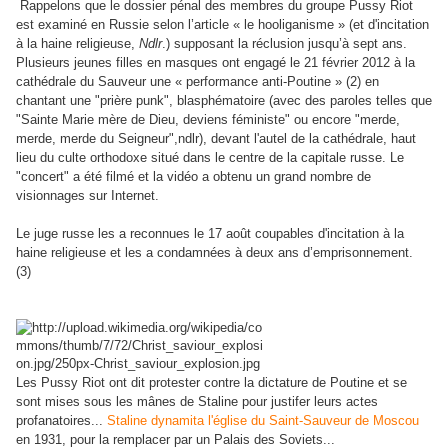
Rappelons que le dossier pénal des membres du groupe Pussy Riot
est examiné en Russie selon l’article « le hooliganisme » (et d'incitation
à la haine religieuse,
Ndlr
.) supposant la réclusion jusqu’à sept ans.
Plusieurs jeunes filles en masques ont engagé le 21 février 2012 à la
cathédrale du Sauveur une « performance anti-Poutine » (2)
en
chantant une "prière punk", blasphématoire (avec des paroles telles que
"Sainte Marie mère de Dieu, deviens féministe" ou encore "merde,
merde, merde du Seigneur",ndlr), devant l'autel de la cathédrale, haut
lieu du culte orthodoxe situé dans le centre de la capitale russe. Le
"concert" a été filmé et la vidéo a obtenu un grand nombre de
visionnages sur Internet.
Le juge russe les a reconnues le 17 août coupables d'incitation à la
haine religieuse et les a condamnées à deux ans d’emprisonnement.
(3)
Les Pussy Riot ont dit protester contre la dictature de Poutine et se
sont mises sous les mânes de Staline pour justifer leurs actes
profanatoires...
Staline dynamita l'église du Saint-Sauveur de Moscou
en 1931, pour la remplacer par un Palais des Soviets...