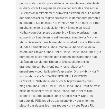
pénis cruel<br /> On prescrit de la conformité aux patients<br
/> <br /> <br /> Le régime va vers la censure des rêves<br />
Le temps d'un affrontement subversif est venu<br /> La meute
des salopes (2) du régime sexiste<br /> demandera pardon à
la phalange (3) féministe.<br /> <br /> <br /> Emeute en Israel-
du charisme de la protestation<br /> Emeute en Israel –
Nethanyaou s'est pissé dessus<br /> Emeute enIsrael - on
existe<br /> Emeute en Israel - émeute, émeute<br /> <br />
<br /> Descends dans la rue,<br /> installe-toi sur la Place du
Mur des Lamentations ,<br /> montre la liberté<br /> de la
colère des citoyens !<br /> <br /> <br /> <br /> <br /> <br /> (La
parodie est aussi minable que l’original mais gageons que
Libération ,Le Monde, Eribon et BHL souligneront la
grandeur du combat mené par « les chattes<br />
émeutieres » pour la liberté d’expression )<br /> <br /> <br />
<br /> <br /> <br /> TRADUCTION DE LA VERSION
ORIGINALE SUR<br /> <br /> <br /> http://stanechy.over-
blog.com/<br /> <br /> <br /> <br /> <br /> <br /> Poutine s'est
pissé dessus<br /> <br /> <br /> <br /> <br /> <br /> Une
colonne insurgée avance sur le Kremlin.<br /> Dans les
bureaux du FSB, les vitres explosent.<br /> Les chiennes
pissent par-dessus les murs rouges.<br /> Les Pussy Riot