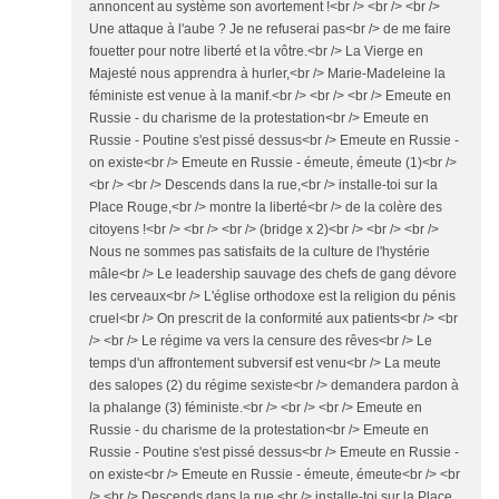
annoncent au système son avortement !<br /> <br /> <br />
Une attaque à l'aube ? Je ne refuserai pas<br /> de me faire
fouetter pour notre liberté et la vôtre.<br /> La Vierge en
Majesté nous apprendra à hurler,<br /> Marie-Madeleine la
féministe est venue à la manif.<br /> <br /> <br /> Emeute en
Russie - du charisme de la protestation<br /> Emeute en
Russie - Poutine s'est pissé dessus<br /> Emeute en Russie -
on existe<br /> Emeute en Russie - émeute, émeute (1)<br />
<br /> <br /> Descends dans la rue,<br /> installe-toi sur la
Place Rouge,<br /> montre la liberté<br /> de la colère des
citoyens !<br /> <br /> <br /> (bridge x 2)<br /> <br /> <br />
Nous ne sommes pas satisfaits de la culture de l'hystérie
mâle<br /> Le leadership sauvage des chefs de gang dévore
les cerveaux<br /> L'église orthodoxe est la religion du pénis
cruel<br /> On prescrit de la conformité aux patients<br /> <br
/> <br /> Le régime va vers la censure des rêves<br /> Le
temps d'un affrontement subversif est venu<br /> La meute
des salopes (2) du régime sexiste<br /> demandera pardon à
la phalange (3) féministe.<br /> <br /> <br /> Emeute en
Russie - du charisme de la protestation<br /> Emeute en
Russie - Poutine s'est pissé dessus<br /> Emeute en Russie -
on existe<br /> Emeute en Russie - émeute, émeute<br /> <br
/> <br /> Descends dans la rue,<br /> installe-toi sur la Place