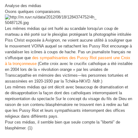
Analyse des médias
Osons quelques comparaisons.
Les mêmes médias qui ont hurlé au scandale lorsqu'un coup de
marteau a été porté sur le plexiglas protégeant la photographie intitulée
Piss Christ exposée à Avignon, ne voient aucune utilité à souligner que
le mouvement VOINA auquel se rattachent les Pussy Riot encourage à
vandaliser les icônes à coups de hache. Pas un journaliste français ne
s'offusque que
des sympathisantes des Pussy Riot passent une Croix
à la tronçonneuse
(
Cette croix avec le crucifix catholique a été installée
en 2004 lors de la « révolution orange » par les uniates de
Transcarpathie en mémoire des victimes—les personnes torturées et
assassinées en 1920-1930 par la Tchéka-NKVD.
Ndlr
.)
Les mêmes médias qui ont décrit avec beaucoup de dramatisation et
de désapprobation la façon dont des catholiques interrompaient la
représentation du spectacle Sur le concept du visage du fils de Dieu en
raison de son contenu blasphématoire ne trouvent rien à redire au fait
que les Pussy Riot et leurs sympathisants interrompent des offices
religieux dans différents pays.
Pour ces médias, il semble bien que seule compte la "liberté" de
blasphémer. (1)