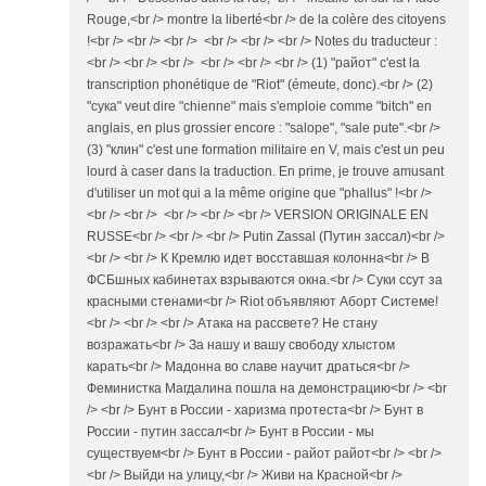
Rouge,<br /> montre la liberté<br /> de la colère des citoyens
!<br /> <br /> <br /> <br /> <br /> <br /> Notes du traducteur :
<br /> <br /> <br /> <br /> <br /> <br /> (1) "райот" c'est la
transcription phonétique de "Riot" (émeute, donc).<br /> (2)
"сукa" veut dire "chienne" mais s'emploie comme "bitch" en
anglais, en plus grossier encore : "salope", "sale pute".<br />
(3) "клин" c'est une formation militaire en V, mais c'est un peu
lourd à caser dans la traduction. En prime, je trouve amusant
d'utiliser un mot qui a la même origine que "phallus" !<br />
<br /> <br /> <br /> <br /> <br /> VERSION ORIGINALE EN
RUSSE<br /> <br /> <br /> Putin Zassal (Путин зассал)<br />
<br /> <br /> К Кремлю идет восставшая колонна<br /> В
ФСБшных кабинетах взрываются окна.<br /> Суки ссут за
красными стенами<br /> Riot объявляют Аборт Системе!
<br /> <br /> <br /> Атака на рассвете? Не стану
возражать<br /> За нашу и вашу свободу хлыстом
карать<br /> Мадонна во славе научит драться<br />
Феминистка Магдалина пошла на демонстрацию<br /> <br
/> <br /> Бунт в России - харизма протеста<br /> Бунт в
России - путин зассал<br /> Бунт в России - мы
существуем<br /> Бунт в России - райот райот<br /> <br />
<br /> Выйди на улицу,<br /> Живи на Красной<br />