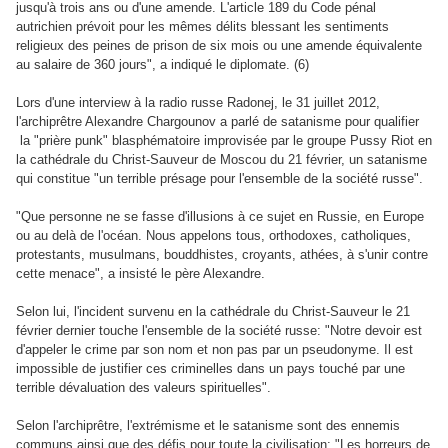
jusqu'à trois ans ou d'une amende. L'article 189 du Code pénal
autrichien prévoit pour les mêmes délits blessant les sentiments
religieux des peines de prison de six mois ou une amende équivalente
au salaire de 360 jours", a indiqué le diplomate. (6)
Lors d'une interview à la radio russe Radonej, le 31 juillet 2012,
l'archiprêtre Alexandre Chargounov a parlé de satanisme pour qualifier
la "prière punk" blasphématoire improvisée par le groupe Pussy Riot en
la cathédrale du Christ-Sauveur de Moscou
du 21 février, un satanisme
qui
constitue "un terrible présage pour l'ensemble de la société russe".
"Que personne ne se fasse d'illusions à ce sujet en Russie, en Europe
ou au delà de l'océan. Nous appelons tous, orthodoxes, catholiques,
protestants, musulmans, bouddhistes, croyants, athées, à s'unir contre
cette menace", a insisté le père Alexandre.
Selon lui, l'incident survenu en la cathédrale du Christ-Sauveur le 21
février dernier touche l'ensemble de la société russe: "Notre devoir est
d'appeler le crime par son nom et non pas par un pseudonyme. Il est
impossible de justifier ces criminelles dans un pays touché par une
terrible dévaluation des valeurs spirituelles".
Selon l'archiprêtre, l'extrémisme et le satanisme sont des ennemis
communs ainsi que des défis pour toute la civilisation: "Les horreurs de