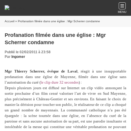
MENU
Accueil
» Profanation filmée dans une église : Mgr Scherrer condamne
Profanation filmée dans une église : Mgr
Scherrer condamne
Publié le 02/02/2011 à 23:58
Par
Ingomer
Mgr Thierry Scherrer, évêque de Laval
, réagit à une insupportable
profanation dans une église de Mayenne, filmée dans une église sans
l’autorisation du curé (
le clip dure 32 secondes
) :
Depuis plusieurs jours est diffusé sur Internet un clip vidéo annonçant la
sortie prochaine d’un film censé valoriser l’art de vivre en Sud Mayenne,
plus précisément à Château-Gontier et ses environs. En faisant le choix de
manier la dérision pour toucher son public, le réalisateur de ce clip a choqué
un grand nombre de mayennais. La communauté catholique n’a pas été
épargnée : la scène tournée dans une église, en l’absence du curé de la
paroisse et sans aucune autorisation de sa part, est une parodie insultante et
intolérable de la messe qui constitue une véritable profanation ne pouvant