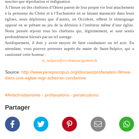
susciter que réprobation et indignation.
À l’heure où des chrétiens d’Orient paient de leur propre vie leur attachement
à la personne du Christ et à l’Eucharistie en se faisant massacrer dans leurs
églises, nous déplorons que d’autres, en Occident, offrent le témoignage
opposé en se prêtant au jeu de la dérision à l’intérieur même d’une église.
Notre pensée rejoint tous les chrétiens qui, légitimement, se sont sentis
profondément blessés par un tel outrage.
Juridiquement, il doit y avoir moyen de faire condamner un tel acte. En
attendant, vous pouvez protester auprès du maire de Saint-Sulpice, qui a
cautionné cette horreur :
st_sulpice@cc-chateau-gontier.fr
Source:
http://www.perepiscopus.org/diocses/profanation-filmee-
dans-une-eglise-mgr-scherrer-condamne
#Antichristianisme - profanations - persécutions
Partager