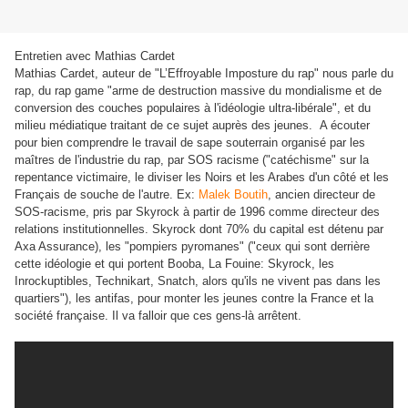
Entretien avec Mathias Cardet
Mathias Cardet, auteur de "L’Effroyable Imposture du rap" nous parle du
rap, du rap game "arme de destruction massive du mondialisme et de
conversion des couches populaires à l'idéologie ultra-libérale", et du
milieu médiatique traitant de ce sujet auprès des jeunes.
A écouter
pour bien comprendre le travail de sape souterrain organisé par les
maîtres de l'industrie du rap, par SOS racisme ("catéchisme" sur la
repentance victimaire, le diviser les Noirs et les Arabes d'un côté et les
Français de souche de l'autre. Ex:
Malek Boutih
, ancien directeur de
SOS-racisme, pris par Skyrock à partir de 1996 comme directeur des
relations institutionnelles. Skyrock dont 70% du capital est détenu par
Axa Assurance), les "pompiers pyromanes" ("ceux qui sont derrière
cette idéologie et qui portent Booba, La Fouine: Skyrock, les
Inrockuptibles, Technikart, Snatch, alors qu'ils ne vivent pas dans les
quartiers"), les antifas, pour monter les jeunes contre la France et la
société française. Il va falloir que ces gens-là arrêtent.