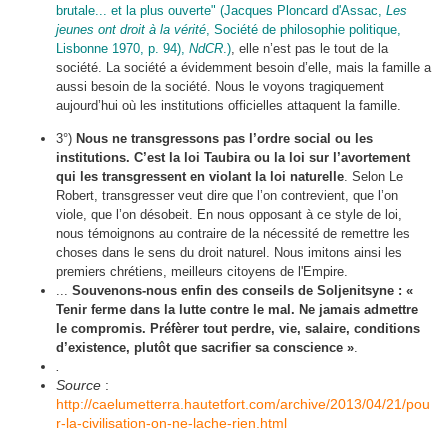
brutale... et la plus ouverte" (
Jacques Ploncard d'Assac
,
Les
jeunes ont droit à la vérité
, Société de philosophie politique,
Lisbonne 1970, p. 94),
NdCR
.)
, elle n’est pas le tout de la
société. La société a évidemment besoin d’elle, mais la famille a
aussi besoin de la société. Nous le voyons tragiquement
aujourd’hui où les institutions officielles attaquent la famille.
3°)
Nous ne transgressons pas l’ordre social ou les
institutions. C’est la loi Taubira ou la loi sur l’avortement
qui les transgressent en violant la loi naturelle
. Selon Le
Robert, transgresser veut dire que l’on contrevient, que l’on
viole, que l’on désobeit. En nous opposant à ce style de loi,
nous témoignons au contraire de la nécessité de remettre les
choses dans le sens du droit naturel. Nous imitons ainsi les
premiers chrétiens, meilleurs citoyens de l'Empire.
...
Souvenons-nous enfin des conseils de Soljenitsyne : «
Tenir ferme dans la lutte contre le mal. Ne jamais admettre
le compromis. Préfèrer tout perdre, vie, salaire, conditions
d’existence, plutôt que sacrifier sa conscience »
.
.
Source
:
http://caelumetterra.hautetfort.com/archive/2013/04/21/pou
r-la-civilisation-on-ne-lache-rien.html