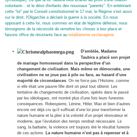
volontaire
... et le désir d'enfants des nouveaux "parents". En entérinant
cette "loi" par le Conseil constitutionnel le 17 mai, le Régime s'est assis
sur le droit, l'Oligarchie a déclaré la guerre à la société.
En nous
opposant à cette loi, nous sommes en état de légitime défense, nous
témoignons de la nécessité de remettre les choses à leur place
et
faisons office de résistants face au
totalitarisme esclavagiste
.
D’emblée, Madame
Taubira a placé son projet
de mariage homosexuel dans la perspective d’un
changement de civilisation
.
Mais même en démocratie, une
civilisation ne se joue pas à pile ou face, au hasard d’une
majorité de circonstances
. On ne force pas l’Histoire, comme
si elle était une pauvre fille dont on peut tout obtenir. Les
tentative de changements de civilisation, opérés dans le passé
par les idéologues, ont montré plus d’une fois leurs funestes
conséquences. Robespierre, Lénine, Hitler, Mao et bien d’autres
encore ont déjà cru qu’il suffisait d’une loi pour transformer la
nature humaine et la plier à la volonté d’un projet rénovateur et
moderne, que l’évolution des temps rendrait nécessaire. Le
sang, la barbarie, la violence ont toujours été le résultat funeste
de ces actions.
La nature humaine n’est pas à repenser et à