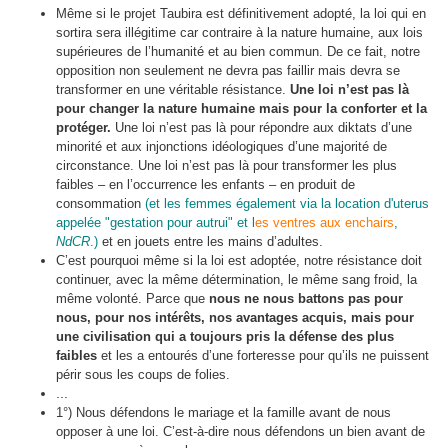
Même si le projet Taubira est définitivement adopté, la loi qui en
sortira sera illégitime car contraire à la nature humaine, aux lois
supérieures de l’humanité et au bien commun. De ce fait, notre
opposition non seulement ne devra pas faillir mais devra se
transformer en une véritable résistance.
Une loi n’est pas là
pour changer la nature humaine mais pour la conforter et la
protéger.
Une loi n’est pas là pour répondre aux diktats d’une
minorité et aux injonctions idéologiques d’une majorité de
circonstance. Une loi n’est pas là pour transformer les plus
faibles – en l’occurrence les enfants – en produit de
consommation
(et les femmes également via la location d'uterus
appelée "gestation pour autrui" et l
es ventres aux enchairs
,
NdCR
.)
et en jouets entre les mains d’adultes.
C’est pourquoi même si la loi est adoptée, notre résistance doit
continuer, avec la même détermination, le même sang froid, la
même volonté. Parce que
nous ne nous battons pas pour
nous, pour nos intérêts, nos avantages acquis, mais pour
une civilisation qui a toujours pris la défense des plus
faibles
et les a entourés d’une forteresse pour qu’ils ne puissent
périr sous les coups de folies.
...
1°) Nous défendons le mariage et la famille avant de nous
opposer à une loi. C’est-à-dire nous défendons un bien avant de