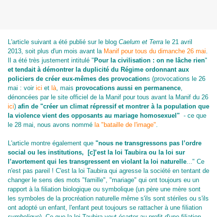
L'article suivant a été publié sur le blog
Caelum et Terra
le 21 avril
2013, soit plus d'un mois avant la
Manif pour tous du dimanche 26 mai
.
Il a été très justement intitulé
"
Pour la civilisation : on ne lâche rien
"
et tendait à démontrer la duplicité du Régime ordonnant aux
policiers de créer eux-mêmes des provocation
s
(provocations le 26
mai : voir
ici
et
là
, mais
provocations aussi en permanence
,
dénoncées par le site officiel de la Manif pour tous avant la Manif du 26
ici
)
afin de "créer un climat répressif
et montrer à la population que
la violence vient des opposants au mariage homosexuel
"
- ce que
le 28 mai, nous avons nommé
la "bataille de l'image"
.
L'article montre également que
"n
ous ne transgressons pas l’ordre
social ou les institutions, [c]’est la loi Taubira ou la loi sur
l’avortement qui les transgressent en violant la loi naturelle
.
.." Ce
n'est pas pareil ! C'est la loi Taubira qui agresse la société en tentant de
changer le sens des mots "famille", "mariage" qui ont toujours eu un
rapport à la filiation biologique ou symbolique (un père une mère sont
les symboles de la procréation naturelle même s'ils sont stériles ou s'ils
ont adopté un enfant, l'enfant peut toujours se rattacher à une filiation
symbolique
). Ce que la loi Taubira veut écarter au profit d'une filiation