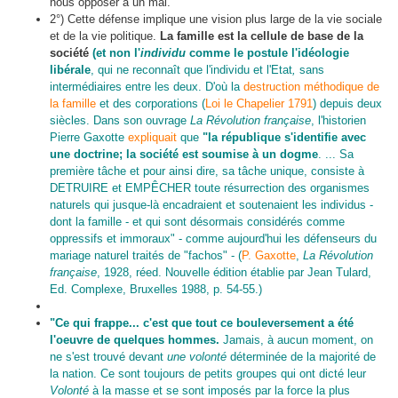
nous opposer à un mal.
2°) Cette défense implique une vision plus large de la vie sociale
et de la vie politique.
La famille est la cellule de base de la
société
(et non l'
individu
comme le postule l'idéologie
libérale
, qui ne reconnaît que l'individu et l'Etat
,
sans
intermédiaires entre les deux. D'où la
destruction méthodique de
la famille
et des corporations (
Loi le Chapelier 1791
) depuis deux
siècles. Dans son ouvrage
La Révolution française
, l'historien
Pierre Gaxotte
expliquait
que
"la république s'identifie avec
une doctrine; la société est soumise à un dogme
. ... Sa
première tâche et pour ainsi dire, sa tâche unique, consiste à
DETRUIRE et EMPÊCHER toute résurrection des organismes
naturels qui jusque-là encadraient et soutenaient les individus -
dont la famille - et qui sont désormais considérés comme
oppressifs et immoraux" - comme aujourd'hui les défenseurs du
mariage naturel traités de "fachos" - (
P. Gaxotte
,
La Révolution
française
, 1928, réed. Nouvelle édition établie par Jean Tulard,
Ed. Complexe, Bruxelles 1988, p. 54-55.)
"Ce qui frappe... c'est que tout ce bouleversement a été
l'oeuvre de quelques hommes.
Jamais, à aucun moment, on
ne s'est trouvé devant
une volonté
déterminée de la majorité de
la nation. Ce sont toujours de petits groupes qui ont dicté leur
Volonté
à la masse et se sont imposés par la force la plus