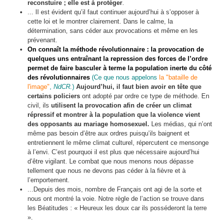
reconstuire ; elle est à protéger
.
... Il est évident qu’il faut continuer aujourd’hui à s’opposer à
cette loi et le montrer clairement. Dans le calme, la
détermination, sans céder aux provocations et même en les
prévenant.
On connaît la méthode révolutionnaire : la provocation de
quelques uns entraînant la repression des forces de l’ordre
permet de faire basculer à terme la population inerte du côté
des révolutionnaires
(Ce que nous appelons
la "bataille de
l'image"
,
NdCR.
)
Aujourd’hui, il faut bien avoir en tête que
certains policiers
ont adopté par ordre ce type de méthode. En
civil, ils
utilisent la provocation afin de créer un climat
répressif et montrer à la population que la violence vient
des opposants au mariage homosexuel.
Les médias, qui n’ont
même pas besoin d’être aux ordres puisqu’ils baignent et
entretiennent le même climat culturel, répercutent ce mensonge
à l’envi. C’est pourquoi il est plus que nécessaire aujourd’hui
d’être vigilant. Le combat que nous menons nous dépasse
tellement que nous ne devons pas céder à la fièvre et à
l’emportement.
...Depuis des mois, nombre de Français ont agi de la sorte et
nous ont montré la voie. Notre règle de l’action se trouve dans
les Béatitudes : « Heureux les doux car ils posséderont la terre
».