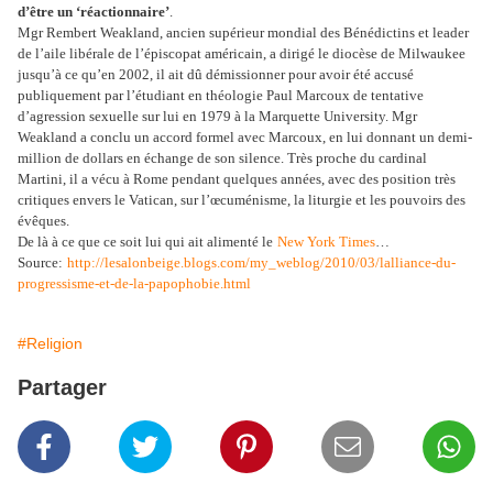
d’être un ‘réactionnaire’
.
Mgr Rembert Weakland, ancien supérieur mondial des Bénédictins et leader
de l’aile libérale de l’épiscopat américain, a dirigé le diocèse de Milwaukee
jusqu’à ce qu’en 2002, il ait dû démissionner pour avoir été accusé
publiquement par l’étudiant en théologie Paul Marcoux de tentative
d’agression sexuelle sur lui en 1979 à la Marquette University. Mgr
Weakland a conclu un accord formel avec Marcoux, en lui donnant un demi-
million de dollars en échange de son silence. Très proche du cardinal
Martini, il a vécu à Rome pendant quelques années, avec des position très
critiques envers le Vatican, sur l’œcuménisme, la liturgie et les pouvoirs des
évêques.
De là à ce que ce soit lui qui ait alimenté le
New York Times
…
Source:
http://lesalonbeige.blogs.com/my_weblog/2010/03/lalliance-du-
progressisme-et-de-la-papophobie.html
#Religion
Partager