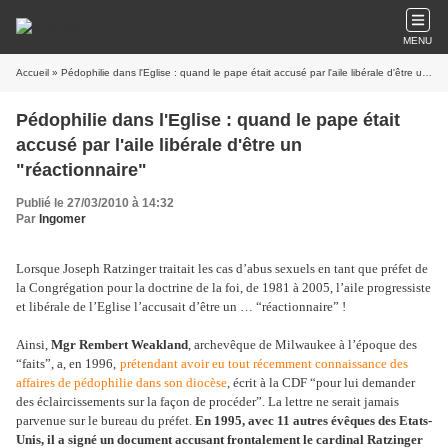
MENU
Accueil
» Pédophilie dans l'Eglise : quand le pape était accusé par l'aile libérale d'être un "réactionnaire"
Pédophilie dans l'Eglise : quand le pape était
accusé par l'aile libérale d'être un
"réactionnaire"
Publié le 27/03/2010 à 14:32
Par
Ingomer
Lorsque Joseph Ratzinger traitait les cas d’abus sexuels en tant que préfet de
la Congrégation pour la doctrine de la foi, de 1981 à 2005, l’aile progressiste
et libérale de l’Eglise l’accusait d’être un … “réactionnaire” !
Ainsi,
Mgr Rembert Weakland
, archevêque de Milwaukee à l’époque des
“faits”, a, en 1996,
prétendant avoir eu tout récemment connaissance des
affaires de pédophilie dans son diocèse
, écrit à la CDF “pour lui demander
des éclaircissements sur la façon de procéder”. La lettre ne serait jamais
parvenue sur le bureau du préfet.
En 1995, avec 11 autres évêques des Etats-
Unis, il a signé un document accusant frontalement le cardinal Ratzinger