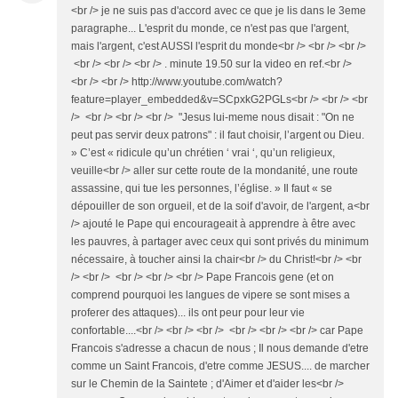
<br /> je ne suis pas d'accord avec ce que je lis dans le 3eme
paragraphe... L'esprit du monde, ce n'est pas que l'argent,
mais l'argent, c'est AUSSI l'esprit du monde<br /> <br /> <br />
<br /> <br /> <br /> . minute 19.50 sur la video en ref.<br />
<br /> <br /> http://www.youtube.com/watch?
feature=player_embedded&v=SCpxkG2PGLs<br /> <br /> <br
/> <br /> <br /> <br /> "Jesus lui-meme nous disait : "On ne
peut pas servir deux patrons" : il faut choisir, l’argent ou Dieu.
» C’est « ridicule qu’un chrétien ‘ vrai ‘, qu’un religieux,
veuille<br /> aller sur cette route de la mondanité, une route
assassine, qui tue les personnes, l’église. » Il faut « se
dépouiller de son orgueil, et de la soif d'avoir, de l'argent, a<br
/> ajouté le Pape qui encourageait à apprendre à être avec
les pauvres, à partager avec ceux qui sont privés du minimum
nécessaire, à toucher ainsi la chair<br /> du Christ!<br /> <br
/> <br /> <br /> <br /> <br /> Pape Francois gene (et on
comprend pourquoi les langues de vipere se sont mises a
proferer des attaques)... ils ont peur pour leur vie
confortable....<br /> <br /> <br /> <br /> <br /> <br /> car Pape
Francois s'adresse a chacun de nous ; Il nous demande d'etre
comme un Saint Francois, d'etre comme JESUS.... de marcher
sur le Chemin de la Saintete ; d'Aimer et d'aider les<br />