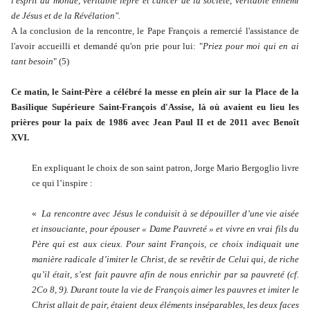
l'esprit du monde, véritable lèpre et cancer de la société, véritable ennemi
de Jésus et de la Révélation".
A la conclusion de la rencontre, le Pape François a remercié l'assistance de
l'avoir accueilli et demandé qu'on prie pour lui: "
Priez pour moi qui en ai
tant besoin
" (5)
Ce matin, le Saint-Père a célébré la messe en plein air sur la Place de la
Basilique Supérieure Saint-François d'Assise,
là où avaient eu lieu les
prières pour la paix de 1986 avec Jean Paul II et de 2011 avec Benoît
XVI.
En expliquant le choix de son saint patron, Jorge Mario Bergoglio livre
ce qui l’inspire :
«
La rencontre avec Jésus le conduisit à se dépouiller d’une vie aisée
et insouciante, pour épouser « Dame Pauvreté » et vivre en vrai fils du
Père qui est aux cieux. Pour saint François, ce choix indiquait une
manière radicale d’imiter le Christ, de se revêtir de Celui qui, de riche
qu’il était, s’est fait pauvre afin de nous enrichir par sa pauvreté (cf.
2
Co
8, 9). Durant toute la vie de François
aimer les pauvres et imiter le
Christ allait de pair, étaient deux
éléments inséparables, les deux faces