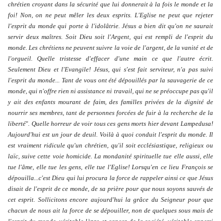
chrétien croyant dans la sécurité que lui donnerait à la fois le monde et la
foi! Non, on ne peut mêler les deux esprits. L'Eglise ne peut que rejeter
l'esprit du monde qui porte à l'idolâtrie. Jésus a bien dit qu'on ne saurait
servir deux maîtres. Soit Dieu soit l'Argent, qui est rempli de l'esprit du
monde. Les chrétiens ne peuvent suivre la voie de l'argent, de la vanité et de
l'orgueil. Quelle tristesse d'effacer d'une main ce que l'autre écrit.
Seulement Dieu et l'Evangile! Jésus, qui s'est fait serviteur, n'a pas suivi
l'esprit du monde... Tant de vous ont été dépouillés par la sauvagerie de ce
monde, qui n'offre rien ni assistance ni travail, qui ne se préoccupe pas qu'il
y ait des enfants mourant de faim, des familles privées de la dignité de
nourrir ses membres, tant de personnes forcées de fuir à la recherche de la
liberté
"
. Quelle horreur de voir tous ces gens morts hier devant Lampedusa!
Aujourd'hui est un jour de deuil. Voilà à quoi conduit l'esprit du monde. Il
est vraiment ridicule qu'un chrétien, qu'il soit ecclésiastique, religieux ou
laïc, suive cette voie homicide. La mondanité spirituelle tue elle aussi, elle
tue l'âme, elle tue les gens, elle tue l'Eglise! Lorsqu'en ce lieu François se
dépouilla...c'est Dieu qui lui procura la force de rappeler ainsi ce que Jésus
disait de l'esprit de ce monde, de sa prière pour que nous soyons sauvés de
cet esprit. Sollicitons encore aujourd'hui la grâce du Seigneur pour que
chacun de nous ait la force de se dépouiller, non de quelques sous mais de