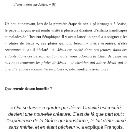
d’une même médaille.
» (6)
Un peu auparavant, lors de la première étape de son « pèlerinage » à Assise,
le pape François avait rendu visite à plusieurs dizaines d’enfants handicapés
et malades de l’Institut Séraphique. Il y avait lancé un appel à « soigner » les
« plaies de Jésus », ces plaies qui ont besoin «
d'être écoutées, d'être
reconnues
», a-t-il déclaré : «
Jésus est caché dans ces jeunes, dans ces
enfants, dans ces personnes. Sur l'autel nous adorons la Chair de Jésus, en
eux nous trouvons les plaies de Jésus
…
le chrétien qui adore Jésus, qui le
cherche, saura reconnaître ses plaies
», a-t-il souligné avec force.
Que retenir de son homélie ?
«
Qui se laisse regarder par Jésus Crucifié est recréé,
devient une nouvelle créature. C'est de là que part tout :
l'expérience de la Grâce qui transforme, le fait d'être aimé
sans mérite, et en étant pécheur
», a expliqué François.