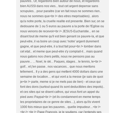
pauvres.. Or, regardons bien autour de nous, et regardons
bien AUSSI dans nos vies... tout cet argent depense sans
scrupules... pour paraitre (car en fait nous ne sommes rien..
nous ne sommes que<br /> des etres meprisables).. alors
qu'a notre porte, la cruelle realite est presente. Bien sur, on se
dedouane de 1 ou 5 euros au pauvre a la porte de l'Eglise ou
nous venons de recevoir<br /> JESUS-Eucharistie... en se
disant tout de meme qu'il est bien genant ce pauvre-la, et que
peut-etre, il va boire un coup avec 'notre' argent durement
gagne, et que peut-etre, il a tout fait pour<br /> tomber dans
cet etat... et meme que peut-etre s'y complait-il... mais quand
nous gatons nos chers petits, nous ne pensons pas au
pauvre... ... Noel, le ski... Paques, stages... le tennis, le<br />
golf... et j'en passe.. nos vacances... que nous meritons
tellement... Il y a des gens qui mettent 4000 dollars dans une
semaine de location.... et qui vont a la messe (je sais de quoi
je<br /> parle, meme si je ne mets pas de lien) - et ceux qui
font des dons (surtout quand ils sont deductibles des impots)..
et ces sites qui se disent cathos, qui vous font un appel du
pied avec Paypal<br /> (et ils condamnent en meme temps
les proprietaires de ce genre de sites....), alors qu'ils vivent
1000 fois mieux que les pauvres... quelle impudeur....<br />
<br /> <br /> Pape Francois, je le soutiens, car j'entends ses