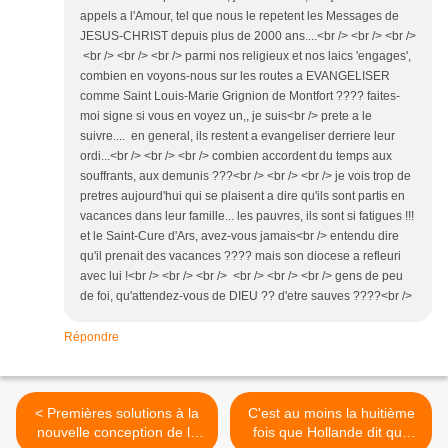
appels a l'Amour, tel que nous le repetent les Messages de
JESUS-CHRIST depuis plus de 2000 ans....<br /> <br /> <br />
<br /> <br /> <br /> parmi nos religieux et nos laics 'engages',
combien en voyons-nous sur les routes a EVANGELISER
comme Saint Louis-Marie Grignion de Montfort ???? faites-
moi signe si vous en voyez un,, je suis<br /> prete a le
suivre.... en general, ils restent a evangeliser derriere leur
ordi...<br /> <br /> <br /> combien accordent du temps aux
souffrants, aux demunis ???<br /> <br /> <br /> je vois trop de
pretres aujourd'hui qui se plaisent a dire qu'ils sont partis en
vacances dans leur famille... les pauvres, ils sont si fatigues !!!
et le Saint-Cure d'Ars, avez-vous jamais<br /> entendu dire
qu'il prenait des vacances ???? mais son diocese a refleuri
avec lui !<br /> <br /> <br /> <br /> <br /> <br /> gens de peu
de foi, qu'attendez-vous de DIEU ?? d'etre sauves ????<br />
Répondre
< Premières solutions à la
C'est au moins la huitième
nouvelle conception de la
fois que Hollande dit que