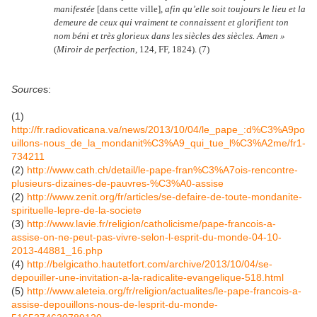
manifestée
[dans cette ville]
, afin qu’elle soit toujours le lieu et la
demeure de ceux qui vraiment te connaissent et glorifient ton
nom béni et très glorieux dans les siècles des siècles. Amen »
(
Miroir de perfection
, 124, FF, 1824). (7)
Source
s:
(1)
http://fr.radiovaticana.va/news/2013/10/04/le_pape_:d%C3%A9po
uillons-nous_de_la_mondanit%C3%A9_qui_tue_l%C3%A2me/fr1-
734211
(2)
http://www.cath.ch/detail/le-pape-fran%C3%A7ois-rencontre-
plusieurs-dizaines-de-pauvres-%C3%A0-assise
(2)
http://www.zenit.org/fr/articles/se-defaire-de-toute-mondanite-
spirituelle-lepre-de-la-societe
(3)
http://www.lavie.fr/religion/catholicisme/pape-francois-a-
assise-on-ne-peut-pas-vivre-selon-l-esprit-du-monde-04-10-
2013-44881_16.php
(4)
http://belgicatho.hautetfort.com/archive/2013/10/04/se-
depouiller-une-invitation-a-la-radicalite-evangelique-518.html
(5)
http://www.aleteia.org/fr/religion/actualites/le-pape-francois-a-
assise-depouillons-nous-de-lesprit-du-monde-