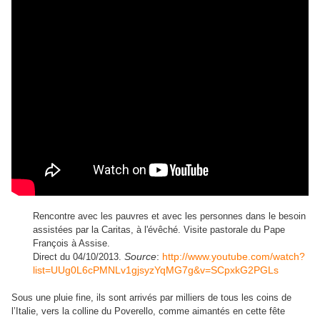
Rencontre avec les pauvres et avec les personnes dans le besoin
assistées par la Caritas, à l'évêché. Visite pastorale du Pape
François à Assise.
Source
:
http://www.youtube.com/watch?
Direct du 04/10/2013.
list=UUg0L6cPMNLv1gjsyzYqMG7g&v=SCpxkG2PGLs
Sous une pluie fine, ils sont arrivés par milliers de tous les coins de
l’Italie, vers la colline du Poverello, comme aimantés en cette fête