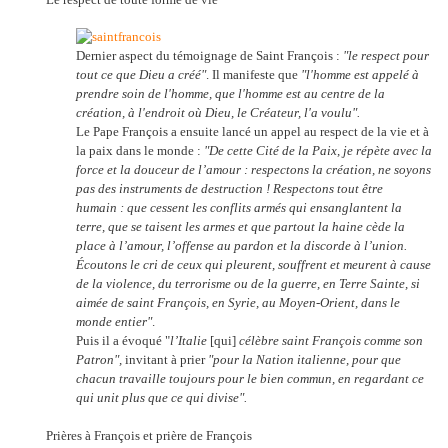
Dernier aspect du témoignage de Saint François :
"le respect pour
tout ce que Dieu a créé"
. Il manifeste que
"l'homme est appelé à
prendre soin de l'homme, que l'homme est au centre de la
création, à l'endroit où Dieu, le Créateur, l'a voulu".
Le Pape François a ensuite lancé un appel au respect de la vie et à
la paix dans le monde :
"De cette Cité de la Paix, je répète avec la
force et la douceur de l’amour : respectons la création, ne soyons
pas des instruments de destruction ! Respectons tout être
humain : que cessent les conflits armés qui ensanglantent la
terre, que se taisent les armes et que partout la haine cède la
place à l’amour, l’offense au pardon et la discorde à l’union.
Écoutons le cri de ceux qui pleurent, souffrent et meurent à cause
de la violence, du terrorisme ou de la guerre, en Terre Sainte, si
aimée de saint François, en Syrie, au Moyen-Orient, dans le
monde entier"
.
Puis il a évoqué "
l’Italie
[qui]
célèbre saint François comme son
Patron",
invitant à prier
"pour la Nation italienne, pour que
chacun travaille toujours pour le bien commun, en regardant ce
qui unit plus que ce qui divise".
Prières à François et prière de François