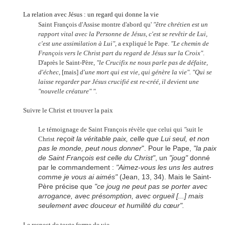
La relation avec Jésus : un regard qui donne la vie
Saint François d'Assise montre d'abord qu'
"être chrétien est un
rapport vital avec la Personne de Jésus, c'est se revêtir de Lui,
c'est une assimilation à Lui"
, a expliqué le Pape.
"Le chemin de
François vers le Christ part du regard de Jésus sur la Croix"
.
D'après le Saint-Père,
"le Crucifix ne nous parle pas de défaite,
d'échec,
[mais]
d'une mort qui est vie, qui génère la vie". "Qui se
laisse regarder par Jésus crucifié est re-créé, il devient une
"nouvelle créature" "
.
Suivre le Christ et trouver la paix
Le témoignage de Saint François révèle que celui qui
"
suit le
reçoit la véritable paix, celle que Lui seul, et non
Christ
pas le monde, peut nous donner
". Pour le Pape,
"la paix
de Saint François est celle du Christ"
, un
"joug"
donné
par le commandement :
"Aimez-vous les uns les autres
comme je vous ai aimés"
(Jean, 13, 34). Mais le Saint-
Père précise que
"ce joug ne peut pas se porter avec
arrogance, avec présomption, avec orgueil [...] mais
seulement avec douceur et humilité du cœur".
Le respect de toute forme de vie