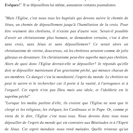
Evêques!
".
Il se dépouillera lui même, assuraient certains journalistes.
"
Mais l'Eglise, c'est nous tous les baptisés qui devons suivre le chemin de
Jésus, un chemin de dépouillement jusqu'à l'humiliation de la croix. Pour
être vraiment des chrétiens, il n'existe pas d'autre voie. Serait-il possible
d'avoir un christianisme plus humain, se demandent certains, c'est à dire
sans croix, sans Jésus et sans dépouillement? Ce serait alors un
christianisme de vitrine, doucereux, où les chrétiens seraient comme de jolis
gâteaux en devanture. Un christianisme peut-être superbe mais pas chrétien.
Alors de quoi donc l'Eglise devrait-elle se dépouiller? Je réponds qu'elle
doit se dépouiller maintenant d'un gravissime péché, qui menace chacun de
ses membres. Ce danger c'est la mondanité, l'esprit du monde. Le chrétien ne
peut le suivre et le rechercher car il porte à la vanité, à l'arrogance et à
l'orgueil. Cet esprit n'est pas Dieu mais une idole, et l'idolâtrie est le
suprême péché
".
"
Lorsque les media parlent d'elle, ils croient que l'Eglise ne sont que le
clergé et les religieux, les évêques, les Cardinaux et le Pape. Or, comme je
viens de le dire, l'Eglise c'est nous tous. Nous devons donc tous nous
dépouiller de l'esprit du monde qui est contraire aux Béatitudes et à l'Esprit
de Jésus. Cet esprit mondain nous rend malades. Quelle tristesse qu'un