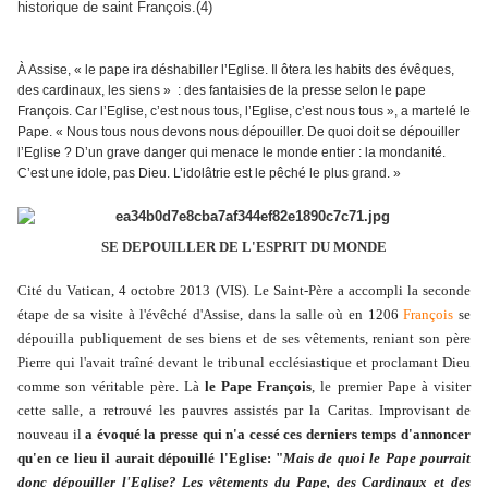
historique de saint François.(4)
À Assise, « le pape ira déshabiller l’Eglise. Il ôtera les habits des évêques,
des cardinaux, les siens » : des fantaisies de la presse selon le pape
François. Car l’Eglise, c’est nous tous, l’Eglise, c’est nous tous », a martelé le
Pape. « Nous tous nous devons nous dépouiller. De quoi doit se dépouiller
l’Eglise ? D’un grave danger qui menace le monde entier : la mondanité.
C’est une idole, pas Dieu. L’idolâtrie est le pêché le plus grand. »
SE DEPOUILLER DE L'ESPRIT DU MONDE
Cité du Vatican, 4 octobre 2013 (VIS). Le Saint-Père a accompli la seconde
étape de sa visite à l'évêché d'Assise, dans la salle où en 1206
François
se
dépouilla publiquement de ses biens et de ses vêtements, reniant son père
Pierre qui l'avait traîné devant le tribunal ecclésiastique et proclamant Dieu
comme son véritable père. Là
le Pape François
, le premier Pape à visiter
cette salle, a retrouvé les pauvres assistés par la Caritas. Improvisant de
nouveau il
a évoqué la presse qui n'a cessé ces derniers temps d'annoncer
qu'en ce lieu il aurait dépouillé l'Eglise: "
Mais de quoi le Pape pourrait
donc dépouiller l'Eglise? Les vêtements du Pape, des Cardinaux et des