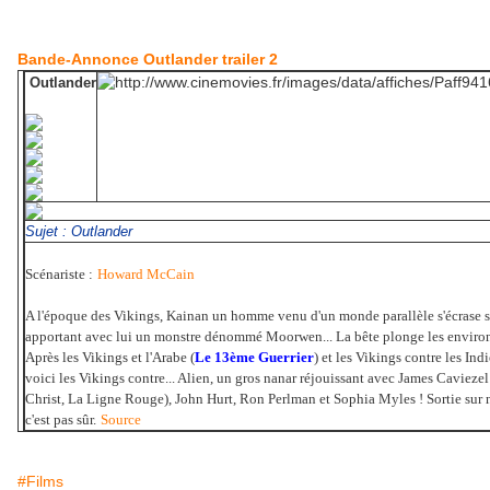
Bande-Annonce Outlander trailer 2
Outlander
Sujet : Outlander
Scénariste :
Howard McCain
A l'époque des Vikings, Kainan un homme venu d'un monde parallèle s'écrase su
apportant avec lui un monstre dénommé Moorwen... La bête plonge les environ
Après les Vikings et l'Arabe (
Le 13ème Guerrier
) et les Vikings contre les Indi
voici les Vikings contre... Alien, un gros nanar réjouissant avec James Cavieze
Christ, La Ligne Rouge), John Hurt, Ron Perlman et Sophia Myles ! Sortie sur n
c'est pas sûr.
Source
#Films