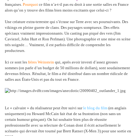
françaises.
Pourquoi
ce film n’a-t-il pas eu droit à une sortie salles en France
alors qu’on y trouve des films bien moins excitants que celui-ci ?
Une créature extra-terrestre qui s’écrase sur Terre avec ses poursuivants. Des
vikings en pleine guerre de clans. Des paysages somptueux. Des effets
spéciaux vraiment impressionnants. Un casting pas piqué des vers (Jim
Caviezel, John Hurt et Ron Perlman). Une photographie et une mise en scène
très soignée… Vraiment, il est parfois difficile de comprendre les
producteurs.
Ici ce sont les
frères Weinstein
qui, après avoir investi d’assez grosses
sommes (on parle d’un budget de 50 millions de dollars), sont soudainement
devenus frileux. Résultat, le film a été distribué dans un nombre ridicule de
salles aux États-Unis et pas du tout en France.
Le « calvaire » du réalisateur peut être suivi sur
le blog du film
(en anglais
uniquement) ou Howard McCain fait état de sa frustration (non sans un
certain humour grinçant). On lui souhaite bien plus de réussite
professionnelle avec sa relecture de Conan dont il écrit actuellement le
scénario qui devrait être tourné par Brett Ratner (X-Men 3) pour une sortie en