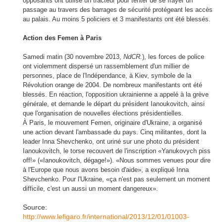
opposants ont utilisé un tracteur pour tenter de se frayer un
passage au travers des barrages de sécurité protégeant les accès
au palais. Au moins 5 policiers et 3 manifestants ont été blessés.
Action des Femen à Paris
Samedi matin (30 novembre 2013,
NdCR.
), les forces de police
ont violemment dispersé un rassemblement
d'un millier de
personnes, place de l'Indépendance, à Kiev, symbole de la
Révolution orange de 2004. De nombreux manifestants ont été
blessés. En réaction, l'opposition ukrainienne a appelé à la grève
générale, et demande le départ du président Ianoukovitch, ainsi
que l'organisation de nouvelles élections présidentielles.
À Paris, le mouvement Femen, originaire d'Ukraine, a organisé
une action devant l'ambassade du pays. Cinq militantes, dont la
leader Inna Shevchenko, ont uriné sur une photo du président
Ianoukovitch, le torse recouvert de l'inscription «Yanukovych piss
off!» («Ianoukovitch, dégage!»). «Nous sommes venues pour dire
à l'Europe que nous avons besoin d'aide», a expliqué Inna
Shevchenko. Pour l'Ukraine, «ça n'est pas seulement un moment
difficile, c'est un aussi un moment dangereux».
Source:
http://www.lefigaro.fr/international/2013/12/01/01003-