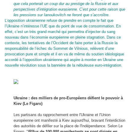
que cela porterait un coup dur au prestige de la Russie et aux
perspectives d’intégration eurasienne. C’est pour cette raison que
les pressions sur Ianoukovitch ne feront que s’accroître.
L’opposition ukrainienne refuse de prendre en compte le fait que
l’Ukraine n’intéresse l’UE que du point de vue de consommation. En
effet, c’est un très grand marché qui permettra d’injecter du sang
nouveau dans l’économie européenne en pleine stagnation. Dans ce
contexte, les tentatives de l’Occident de faire porter à la Russie la
responsabilité de l’échec du Sommet de Vilnious, relèvent d’une
provocation pure et simple et il en va de même du soutien idéologique
accordé à l’opposition ukrainienne qui aspire à monter en Ukraine une
nouvelle révolution sous la bannière de la nébuleuse euro-intégration.
Ukraine : des milliers de pro-Européens défient le pouvoir à
Kiev (Le Figaro)
Les partisans du rapprochement entre l'Ukraine et l'Union
européenne ont manifesté à Kiev aujourd'hui, bravant l'interdiction
des autorités de défiler sur la place de l'Indépendance. Selon Le
Figaro, "
[P]lus de 100.000 manifestants se sont dirigés en