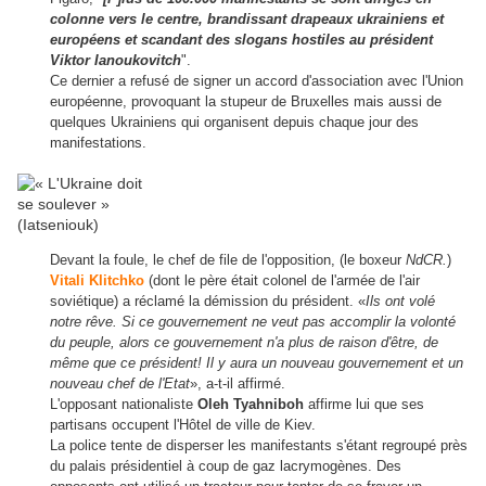
colonne vers le centre, brandissant drapeaux ukrainiens et
européens et scandant des slogans hostiles au président
Viktor Ianoukovitch
".
Ce dernier a refusé de signer un accord d'association avec l'Union
européenne, provoquant la stupeur de Bruxelles mais aussi de
quelques Ukrainiens qui organisent depuis chaque jour des
manifestations.
Devant la foule, le chef de file de l'opposition, (le boxeur
NdCR.
)
Vitali Klitchko
(dont le père était colonel de l'armée de l'air
soviétique) a réclamé la démission du président. «
Ils ont volé
notre rêve. Si ce gouvernement ne veut pas accomplir la volonté
du peuple, alors ce gouvernement n'a plus de raison d'être, de
même que ce président! Il y aura un nouveau gouvernement et un
nouveau chef de l'Etat
», a-t-il affirmé.
L'opposant nationaliste
Oleh Tyahniboh
affirme lui que ses
partisans occupent l'Hôtel de ville de Kiev.
La police tente de disperser les manifestants s'étant regroupé près
du palais présidentiel à coup de gaz lacrymogènes. Des