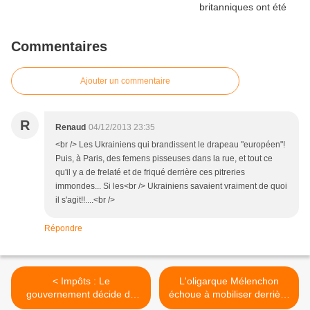
Commentaires
Ajouter un commentaire
R
Renaud
04/12/2013 23:35
<br /> Les Ukrainiens qui brandissent le drapeau "européen"!
Puis, à Paris, des femens pisseuses dans la rue, et tout ce
qu'il y a de frelaté et de friqué derrière ces pitreries
immondes... Si les<br /> Ukrainiens savaient vraiment de quoi
il s'agit!!....<br />
Répondre
< Impôts : Le
L'oligarque Mélenchon
gouvernement décide de
échoue à mobiliser derrière
taxer les rivières
sa pseudo "révolution