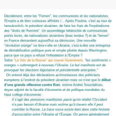
Décidément, entre les "Femen", les communistes et les nationalistes,
l'Empire a de bien curieuses affinités !...
Après Poutine, c'est au tour de
Ianoukovitch, le président ukrainien, de faire les frais de l'impérialisme
des "droits de l'homme". Un assemblage hétéroclite de communistes
points levés, de nationalistes ukrainiens (bras tendus ?) et de "femen"
en France demandent aujourd'hui sa démission. Une nouvelle
"révolution orange" se lève-t-elle en Ukraine, c'est-à-dire une entreprise
de déstabilisation politique pure et simple pilotée depuis Washington,
parce que ce pays a refusé l'inféodation à l'Empire ?
Selon
"La Voix de la Russie" qui couvre l'évènement
,
"les sentiments «
oranges » submergent à nouveau l’Ukraine. Le but manifeste est de
provoquer les élections législative et présidentielle anticipées
."
On entend déjà des déclarations acrimonieuses des politiciens
européens à l’endroit du président ukrainien mais ce n’est que le
début
d’une grande offensive contre Kiev
, estime Andreï Souzdaltsev,
doyen adjoint de la faculté d’économie et de politique mondiales du
Haut collège d’économie :
Il s’agit des pressions manifestes parce qu’en réalité l’Occident
n’a pas besoin d’Ukraine mais estime qu’à travers elle il peut
contrôler la Russie. La trace russe existe bien dans cette histoire
d’association entre l’Ukraine et l’Europe. On pense généralement