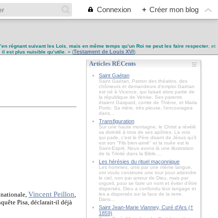
Connexion
+
Créer mon blog
u’en régnant suivant les Lois
,
mais en même temps qu’un Roi ne peut les faire respecter
, et
Testament de Louis XVI
,
il est plus nuisible qu’utile
. » (
)
Articles RÉCents
Saint Gaétan
Saint Gaétan, Patron des théatins, des
chômeurs et demandeurs d'emploi Gaétan
est né à Vicence, qui faisait alors partie de
la république de Venise. Ses parents
étaient Gaspard, comte de Thiène, et Maria
Porto. Sa mère, très pieuse, l'encouragea
dans...
Transfiguration
Sur une haute montagne, le Christ a révélé
sa divinité à trois de ses apôtres. La voix
qui parle, c'est le Père disant de Jésus qu'il
est son "Fils bien-aimé" et la nuée est le
Saint-Esprit. Nous avons là une illustration
de la Trinité dans la Bible....
Les hérésies du rituel maçonnique
Les hommes, unis par une même langue,
ont voulu construire une tour pour atteindre
le ciel, non par amour de Dieu, mais par
orgueil, pour se faire un nom et éviter d’être
dispersés. Dieu a confondu leur langage et
Vincent Peillon
n nationale,
,
les a dispersés sur la face de la terre.
Dans...
uête Pisa, déclarait-il déjà
Saint Jean-Marie Vianney, Curé d'Ars (†
1859)