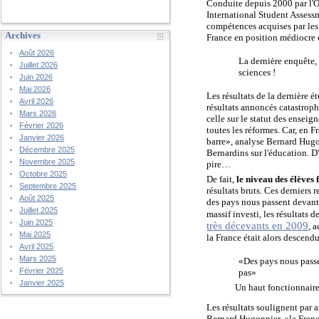
Conduite depuis 2000 par l'
International Student Assessm
compétences acquises par les 
Archives
France en position médiocre 
Août 2026
La dernière enquête,
Juillet 2026
sciences !
Juin 2026
Mai 2026
Les résultats de la dernière 
Avril 2026
résultats annoncés catastroph
Mars 2026
celle sur le statut des enseig
Février 2026
toutes les réformes. Car, en 
Janvier 2026
barre», analyse Bernard Hugo
Décembre 2025
Bernardins sur l'éducation. D'
Novembre 2025
pire…
Octobre 2025
De fait,
le niveau des élèves 
Septembre 2025
résultats bruts. Ces derniers
Août 2025
des pays nous passent devant,
Juillet 2025
massif investi, les résultats 
Juin 2025
très décevants en 2009
, 
Mai 2025
la France était alors desce
Avril 2025
Mars 2025
«Des pays nous passen
Février 2025
pas»
Janvier 2025
Un haut fonctionnaire
Les résultats soulignent par 
Bernard Hugonnier, «la France