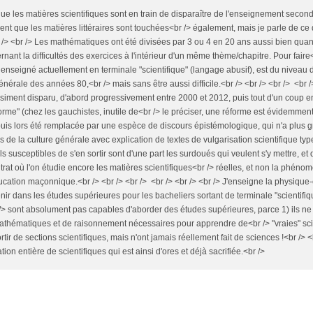
t que les matières scientifiques sont en train de disparaître de l'enseignement sec
ent que les matières littéraires sont touchées<br /> également, mais je parle de ce 
br /> <br /> Les mathématiques ont été divisées par 3 ou 4 en 20 ans aussi bien quan
ant la difficultés des exercices à l'intérieur d'un même thème/chapitre. Pour faire
t enseigné actuellement en terminale "scientifique" (langage abusif), est du nive
rale des années 80,<br /> mais sans être aussi difficile.<br /> <br /> <br /> <br />
iment disparu, d'abord progressivement entre 2000 et 2012, puis tout d'un coup en
forme" (chez les gauchistes, inutile de<br /> le préciser, une réforme est évidemmen
depuis lors été remplacée par une espèce de discours épistémologique, qui n'a plus 
lus de la culture générale avec explication de textes de vulgarisation scientifique typ
ls susceptibles de s'en sortir sont d'une part les surdoués qui veulent s'y mettre, et 
trat où l'on étudie encore les matières scientifiques<br /> réelles, et non la phéno
ducation maçonnique.<br /> <br /> <br /> <br /> <br /> <br /> J'enseigne la physique
nir dans les études supérieures pour les bacheliers sortant de terminale "scientifi
> sont absolument pas capables d'aborder des études supérieures, parce 1) ils ne sa
mathématiques et de raisonnement nécessaires pour apprendre de<br /> "vraies" sc
sortir de sections scientifiques, mais n'ont jamais réellement fait de sciences !<br /> <
ion entière de scientifiques qui est ainsi d'ores et déjà sacrifiée.<br />