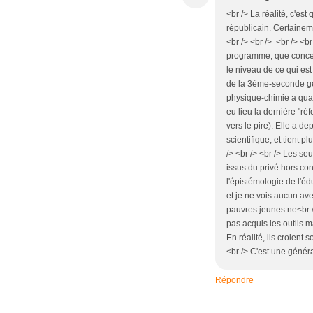
<br /> La réalité, c'es
républicain. Certainem
<br /> <br /> <br /> <
programme, que concern
le niveau de ce qui es
de la 3ème-seconde géné
physique-chimie a quas
eu lieu la dernière "ré
vers le pire). Elle a 
scientifique, et tient p
/> <br /> <br /> Les seu
issus du privé hors con
l'épistémologie de l'é
et je ne vois aucun ave
pauvres jeunes ne<br /
pas acquis les outils 
En réalité, ils croient 
<br /> C'est une générat
Répondre