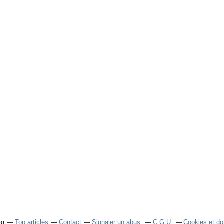
Top articles
Contact
Signaler un abus
C.G.U.
Cookies et do
og