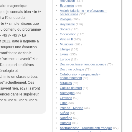
Révolution
(437)
Economie
ondaire maçonnique
(369)
Antichristianisme - profanations -
que je connais bien.<br />
persécutions
(351)
t à l'étendue du
Politique
(290)
<br /> simple, disons que
Royalisme
(216)
Société
au du contenu du programme
(185)
Occupation
(176)
 <br /> <br /> La
Vatican II
(163)
 2012, date à laquelle a
Musiques
(161)
t toujours une évolution
Liturgie
(159)
grand'chose de<br />
Livres
(155)
e "science et avenir".<br
Europe
(111)
Déclin déclassement décadence
(75)
d'autre part les élèves
Doctrine politique
(71)
ménologie et
Collaboration - propagande -
-chimie en classe prépa,
endoctrinement
(68)
que" actuellement. Ces
Miracles
(65)
Culture de mort
(61)
vent rien, et 2) ils n'ont
Allemagne
(55)
iences dans le supérieur.
Citations
(52)
br /> <br /> <br /> <br />
Films
(50)
Presse - Medias
(46)
Suède
(44)
Norvège
(42)
Humour
(33)
Antifrancisme - racisme anti-français
(27)