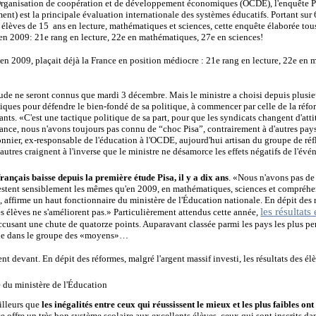
Organisation de coopération et de développement économiques (OCDE), l'enquête P
ent) est la principale évaluation internationale des systèmes éducatifs. Portant sur
élèves de 15 ans en lecture, mathématiques et sciences, cette enquête élaborée tous l
en 2009: 21e rang en lecture, 22e en mathématiques, 27e en sciences!
 en 2009, plaçait déjà la France en position médiocre : 21e rang en lecture, 22e en
étude ne seront connus que mardi 3 décembre. Mais le ministre a choisi depuis plusie
iques pour défendre le bien-fondé de sa politique, à commencer par celle de la réfo
nants. «C'est une tactique politique de sa part, pour que les syndicats changent d'att
France, nous n'avons toujours pas connu de “choc Pisa”, contrairement à d'autres pays
nnier, ex-responsable de l'éducation à l'OCDE, aujourd'hui artisan du groupe de ré
autres craignent à l'inverse que le ministre ne désamorce les effets négatifs de l'év
français baisse depuis la première étude Pisa, il y a dix ans
. «Nous n'avons pas de
 restent sensiblement les mêmes qu'en 2009, en mathématiques, sciences et compréhen
 affirme un haut fonctionnaire du ministère de l'Éducation nationale. En dépit des 
les résultat
des élèves ne s'améliorent pas.» Particulièrement attendus cette année,
accusant une chute de quatorze points. Auparavant classée parmi les pays les plus pe
ndue dans le groupe des «moyens»…
t devant. En dépit des réformes, malgré l'argent massif investi, les résultats des él
 du ministère de l'Éducation
ailleurs que
les inégalités entre ceux qui réussissent le mieux et les plus faibles on
 offre un très bon système scolaire aux excellents élèves, ceux qui sont inscrits dan