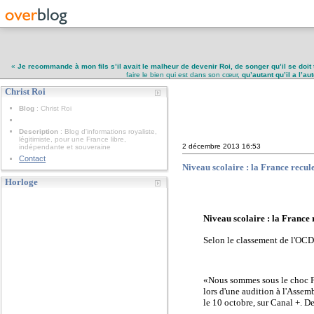
«
Je recommande à mon fils s’il avait le malheur de devenir Roi, de songer qu’il se doit 
faire le bien qui est dans son cœur,
qu’autant qu’il a l’a
Christ Roi
Christ Roi
Blog
: Christ Roi
Description
: Blog d'informations royaliste,
légitimiste, pour une France libre,
2 décembre 2013
16:53
indépendante et souveraine
Contact
Niveau scolaire : la France recu
Horloge
Niveau scolaire : la France
Selon le classement de l'OCDE
«Nous sommes sous le choc Pis
lors d'une audition à l'Assem
le 10 octobre, sur Canal +. D