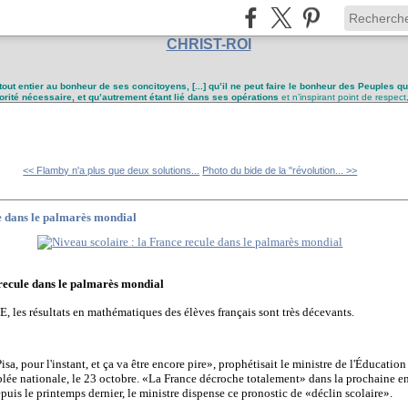
CHRIST-ROI
tout entier au bonheur de ses concitoyens, [...] qu’il ne peut faire le bonheur des Peuples q
utorité nécessaire, et qu’autrement étant lié dans ses opérations
et n’inspirant point de respect
<< Flamby n'a plus que deux solutions...
Photo du bide de la "révolution... >>
le dans le palmarès mondial
 recule dans le palmarès mondial
, les résultats en mathématiques des élèves français sont très décevants.
a, pour l'instant, et ça va être encore pire», prophétisait le ministre de l'Éducatio
blée nationale, le 23 octobre. «La France décroche totalement» dans la prochaine enq
epuis le printemps dernier, le ministre dispense ce pronostic de «déclin scolaire».