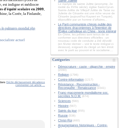
Sainte Juliette
ce, est indigne et médiocre
Le martyre de sainte Julitte (anonyme, 2e
moitié du XVIIe siècle), église Saint-Cyr-et-
es d'équité scolaire en 2009
,
Sainte-Julitte de Villejuif Julitte de Tarse ou
ine, la Corée, la Finlande,
Juliette de Césarée est une riche veuve de
Césarée (aujourd'hui Kayseri en Turquie),
dépouillée par un homme d'affaires...
Le Parti communiste chinois publie des
directives draconiennes à l'intention de
s-le-palmares-mondial.php
l'Église catholique en Chine - texte intégral
En Chine, les prêtres sont tenus de se
conformer aux directives officielles : un
socialiste actuel
nouveau code de conduite a été dévoilé
(en février dernier – voir le texte intégral ci-
dessous), exigeant du clergé un lien étroit
avec le parti au pouvoir et le socialisme....
Catégories
Démocrature - caste - oligarchie - empire
(2090)
Religion
(1796)
Contre-information
(1217)
dans
Déclin déclassement décadence
Résistance - Reconstruction -
commenter cet article
…
Reconquête - Renaissance
(1041)
Franc-maçonnerie mondialisme soc.
secrètes N.O.M.
(674)
Sciences
(580)
Histoire
(567)
Saints du jour
(555)
Russie
(538)
Christ-Roi
(460)
Argumentaires historiques - Contre-