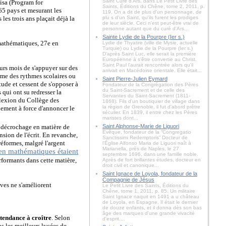
Saint Curé d'Ars, dans Le Petit Livre des
isa (Program for
Saints, Éditions du Chêne, tome 2, 2011, p.
 65 pays et mesurant les
119. On a dit de plus d'un personnage, de
es trois ans plaçait déjà la
plu s d'un Saint, qu'ils furent les prodiges
de leur siècle. Ceci n'est peut-être vrai de
personne autant que du curé d'Ars...
Sainte Lydie de la Pourpre (Ier s.)
 mathématiques, 27e en
Lydie de Thyatire (ville de Mysie, actuelle
Turquie) ou Lydie de la Pourpre (Ier s.)
D'après Saint Luc, elle serait la première
Européenne à s'être convertie au Christ.
Saint Paul l'aurait rencontrée alors qu'il
urs mois de s'appuyer sur des
arrivait en Macédoine orientale. Elle était...
rme des rythmes scolaires ou
Saint Pierre-Julien Eymard
itude et cessent de s'opposer à
Fondateur de la Congrégation des Pères
du Saint-Sacrement et de celle des
 qui ont su redresser la
Servantes du Saint-Sacrement (1811-
flexion du Collège des
1868). Fils d'un boutiquier de village dans
la région de Grenoble, il fut d'abord prêtre
énement à force d'annoncer le
séculier. En 1839, il entre chez les Pères
maristes dont...
 décrochage en matière de
Saint Alphonse-Marie de Liguori
Évêque, fondateur de la “Congregatio
sion de l'écrit. En revanche,
Sanctissimi Redemptoris” Docteur de
réformes, malgré l'argent
l'Église Alfonso Maria de Liguori naît à
Marianella, près de Naples, le 27
s en mathématiques étaient
septembre 1696, dans une famille noble.
rformants dans cette matière,
Après de fort brillantes études, docteur en
droit civil et canonique...
Saint Ignace de Loyola, fondateur de la
Compagnie de Jésus
èves ne s'améliorent
Le Petit Livre des Saints, Éditions du
Chêne, tome 1, 2011, p. 85. Un militaire
Saint Ignace naquit en 1491 a u château
de Loyola, en Espagne. Il était le dernier
de douze enfants, et il donna dès son bas
âge des marques d'une grande vivacité
t tendance à croître
. Selon
d'esprit....
s les meilleurs lycées de