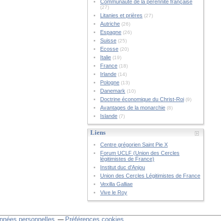
Communauté de la pérennité française
(27)
Litanies et prières
(27)
Autriche
(26)
Espagne
(26)
Suisse
(25)
Ecosse
(20)
Italie
(19)
France
(18)
Irlande
(14)
Pologne
(13)
Danemark
(10)
Doctrine économique du Christ-Roi
(9)
Avantages de la monarchie
(8)
Islande
(7)
Liens
Centre grégorien Saint Pie X
Forum UCLF (Union des Cercles
légitimistes de France)
Institut duc d'Anjou
Union des Cercles Légitimistes de France
Vexilla Galliae
Vive le Roy
nnées personnelles
Préférences cookies