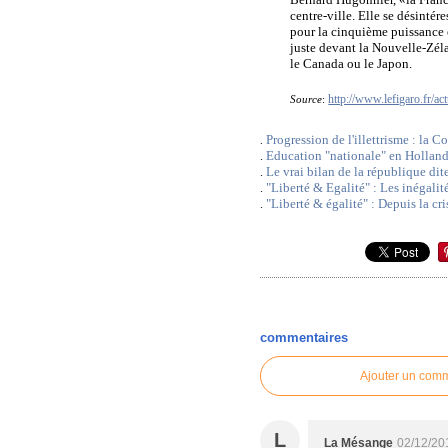
centre-ville. Elle se désintér
pour la cinquième puissanc
juste devant la Nouvelle-Zél
le Canada ou le Japon.
http://www.lefigaro.fr/
Source
:
Progression de l'illettrisme : la 
.
Education "nationale" en Hollandi
.
Le vrai bilan de la république dit
.
"Liberté & Egalité" : Les inégalité
.
"Liberté & égalité" : Depuis la cr
.
commentaires
Ajouter un com
L
La Mésange
02/12/20