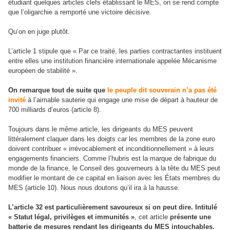
étudiant quelques articles clefs établissant le MES, on se rend compte
que l’oligarchie a remporté une victoire décisive.
Qu’on en juge plutôt.
L’article 1 stipule que « Par ce traité, les parties contractantes instituent
entre elles une institution financière internationale appelée Mécanisme
européen de stabilité ».
On remarque tout de suite que
le peuple dit souverain n’a pas été
invité
à l’aimable sauterie qui engage une mise de départ à hauteur de
700 milliards d’euros (article 8).
Toujours dans le même article, les dirigeants du MES peuvent
littéralement claquer dans les doigts car les membres de la zone euro
doivent contribuer « irrévocablement et inconditionnellement » à leurs
engagements financiers. Comme l’hubris est la marque de fabrique du
monde de la finance, le Conseil des gouverneurs à la tête du MES peut
modifier le montant de ce capital en liaison avec les États membres du
MES (article 10). Nous nous doutons qu’il ira à la hausse.
L’article 32 est particulièrement savoureux si on peut dire. Intitulé
« Statut légal, privilèges et immunités »
, cet article
présente une
batterie de mesures rendant les dirigeants du MES intouchables.