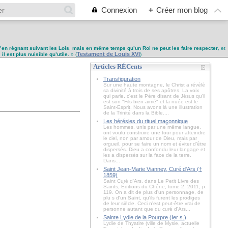
Connexion
+
Créer mon blog
u’en régnant suivant les Lois
,
mais en même temps qu’un Roi ne peut les faire respecter
, et
Testament de Louis XVI
,
il est plus nuisible qu’utile
. » (
)
Articles RÉCents
Transfiguration
Sur une haute montagne, le Christ a révélé
sa divinité à trois de ses apôtres. La voix
qui parle, c'est le Père disant de Jésus qu'il
est son "Fils bien-aimé" et la nuée est le
Saint-Esprit. Nous avons là une illustration
de la Trinité dans la Bible....
Les hérésies du rituel maçonnique
Les hommes, unis par une même langue,
ont voulu construire une tour pour atteindre
le ciel, non par amour de Dieu, mais par
orgueil, pour se faire un nom et éviter d’être
dispersés. Dieu a confondu leur langage et
les a dispersés sur la face de la terre.
Dans...
Saint Jean-Marie Vianney, Curé d'Ars (†
1859)
Saint Curé d'Ars, dans Le Petit Livre des
Saints, Éditions du Chêne, tome 2, 2011, p.
119. On a dit de plus d'un personnage, de
plu s d'un Saint, qu'ils furent les prodiges
de leur siècle. Ceci n'est peut-être vrai de
personne autant que du curé d'Ars...
Sainte Lydie de la Pourpre (Ier s.)
Lydie de Thyatire (ville de Mysie, actuelle