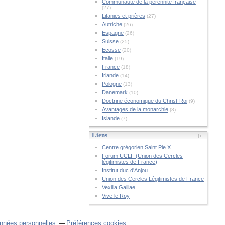
Communauté de la pérennité française
(27)
Litanies et prières
(27)
Autriche
(26)
Espagne
(26)
Suisse
(25)
Ecosse
(20)
Italie
(19)
France
(18)
Irlande
(14)
Pologne
(13)
Danemark
(10)
Doctrine économique du Christ-Roi
(9)
Avantages de la monarchie
(8)
Islande
(7)
Liens
Centre grégorien Saint Pie X
Forum UCLF (Union des Cercles
légitimistes de France)
Institut duc d'Anjou
Union des Cercles Légitimistes de France
Vexilla Galliae
Vive le Roy
nnées personnelles
Préférences cookies