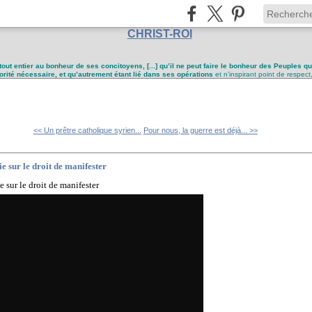
CHRIST-ROI
tout entier au bonheur de ses concitoyens, [...] qu’il ne peut faire le bonheur des Peuples q
utorité nécessaire, et qu’autrement étant lié dans ses opérations
et n’inspirant point de respect
<< Un prêtre catholique syrien...
Pour nous, la guerre est déjà... >>
 sur le droit de manifester
sur le droit de manifester