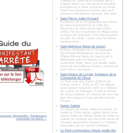
Turquie) ou Lydie de la Pourpre (Ier s.)
D'après Saint Luc, elle serait la première
Européenne à s'être convertie au Christ.
Saint Paul l'aurait rencontrée alors qu'il
arrivait en Macédoine orientale. Elle était...
Saint Pierre-Julien Eymard
Fondateur de la Congrégation des Pères
du Saint-Sacrement et de celle des
Servantes du Saint-Sacrement (1811-
1868). Fils d'un boutiquier de village dans
la région de Grenoble, il fut d'abord prêtre
séculier. En 1839, il entre chez les Pères
maristes dont...
Saint Alphonse-Marie de Liguori
Évêque, fondateur de la “Congregatio
Sanctissimi Redemptoris” Docteur de
l'Église Alfonso Maria de Liguori naît à
Marianella, près de Naples, le 27
septembre 1696, dans une famille noble.
Après de fort brillantes études, docteur en
droit civil et canonique...
Saint Ignace de Loyola, fondateur de la
Compagnie de Jésus
Le Petit Livre des Saints, Éditions du
Chêne, tome 1, 2011, p. 85. Un militaire
Saint Ignace naquit en 1491 a u château
de Loyola, en Espagne. Il était le dernier
de douze enfants, et il donna dès son bas
âge des marques d'une grande vivacité
d'esprit....
Sainte Juliette
Le martyre de sainte Julitte (anonyme, 2e
moitié du XVIIe siècle), église Saint-Cyr-et-
Sainte-Julitte de Villejuif Julitte de Tarse ou
nstruction -Reconquête - Renaissance
commenter cet article
…
Juliette de Césarée est une riche veuve de
Césarée (aujourd'hui Kayseri en Turquie),
dépouillée par un homme d'affaires...
Le Parti communiste chinois publie des