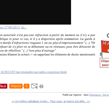
e 27/06/2013, du...
n autorisée n'est pas une infraction à partir du moment ou il n'y a pas
blique et pour ce cas, si il y a dispersion après sommation. La garde à
s motifs d'infractions risquant 1 an ou plus d'emprisonnement" (...) "Or
 refuser de s'y plier en se débattant ou en résistant, peut être détourné de
te de rébellion." (...) "non plus d'outrage"
émoins filment la scène) -> en rappelant les éléments de droits mentionnés
t.fr/2013/07/me-triomphe-sur-radio-courtoisie.html
Repost
0
Publié par Ingomer
-
dans
Résistance - Reco
<< Un prêtre catholique syrien...
Pour nous, la guerre est déjà... >>