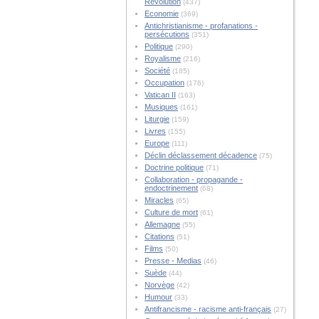
Révolution
(437)
Economie
(369)
Antichristianisme - profanations -
persécutions
(351)
Politique
(290)
Royalisme
(216)
Société
(185)
Occupation
(176)
Vatican II
(163)
Musiques
(161)
Liturgie
(159)
Livres
(155)
Europe
(111)
Déclin déclassement décadence
(75)
Doctrine politique
(71)
Collaboration - propagande -
endoctrinement
(68)
Miracles
(65)
Culture de mort
(61)
Allemagne
(55)
Citations
(51)
Films
(50)
Presse - Medias
(46)
Suède
(44)
Norvège
(42)
Humour
(33)
Antifrancisme - racisme anti-français
(27)