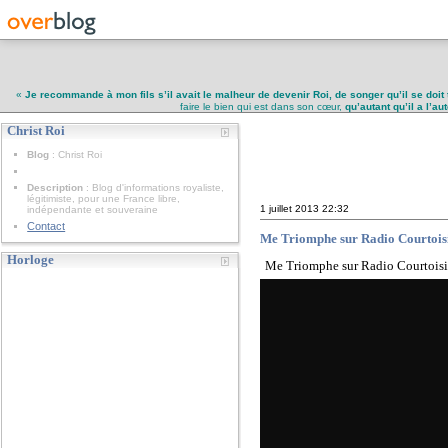
«
Je recommande à mon fils s’il avait le malheur de devenir Roi, de songer qu’il se doit 
faire le bien qui est dans son cœur,
qu’autant qu’il a l’a
Christ Roi
Christ Roi
Blog
: Christ Roi
Description
: Blog d'informations royaliste,
légitimiste, pour une France libre,
1 juillet 2013
22:32
indépendante et souveraine
Contact
Me Triomphe sur Radio Courtoisie
Horloge
Me Triomphe sur Radio Courtoisie 