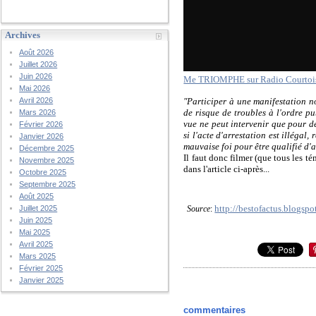
Archives
Août 2026
Juillet 2026
Juin 2026
Me TRIOMPHE sur Radio Courtoisi
Mai 2026
"Participer à une manifestation no
Avril 2026
de risque de troubles à l'ordre pu
Mars 2026
vue ne peut intervenir que pour de
Février 2026
si l'acte d'arrestation est illégal,
Janvier 2026
mauvaise foi pour être qualifié d'ac
Décembre 2025
Il faut donc filmer (que tous les t
Novembre 2025
dans l'article ci-après...
Octobre 2025
Septembre 2025
Août 2025
http://bestofactus.blogspo
Source
:
Juillet 2025
Juin 2025
Mai 2025
Avril 2025
Mars 2025
Février 2025
Janvier 2025
commentaires