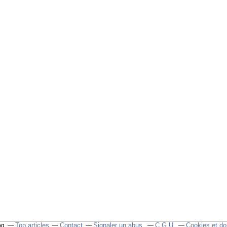
Top articles
Contact
Signaler un abus
C.G.U.
Cookies et do
og