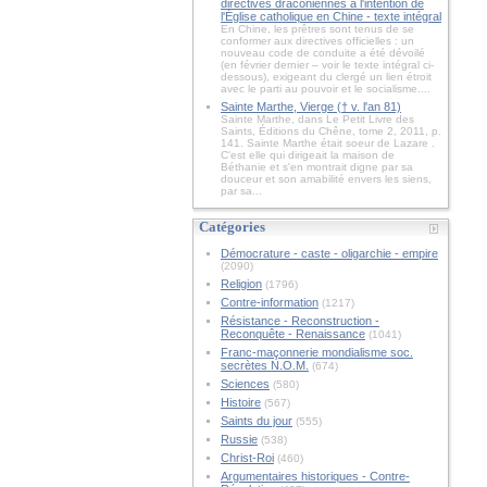
directives draconiennes à l'intention de
l'Église catholique en Chine - texte intégral
En Chine, les prêtres sont tenus de se
conformer aux directives officielles : un
nouveau code de conduite a été dévoilé
(en février dernier – voir le texte intégral ci-
dessous), exigeant du clergé un lien étroit
avec le parti au pouvoir et le socialisme....
Sainte Marthe, Vierge († v. l'an 81)
Sainte Marthe, dans Le Petit Livre des
Saints, Éditions du Chêne, tome 2, 2011, p.
141. Sainte Marthe était soeur de Lazare .
C'est elle qui dirigeait la maison de
Béthanie et s'en montrait digne par sa
douceur et son amabilité envers les siens,
par sa...
Catégories
Démocrature - caste - oligarchie - empire
(2090)
Religion
(1796)
Contre-information
(1217)
Résistance - Reconstruction -
Reconquête - Renaissance
(1041)
Franc-maçonnerie mondialisme soc.
secrètes N.O.M.
(674)
Sciences
(580)
Histoire
(567)
Saints du jour
(555)
Russie
(538)
Christ-Roi
(460)
Argumentaires historiques - Contre-