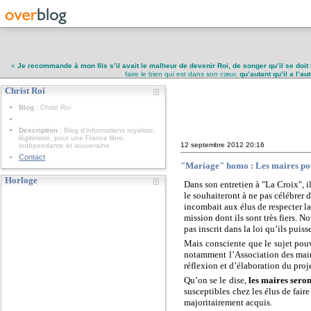
«
Je recommande à mon fils s’il avait le malheur de devenir Roi, de songer qu’il se doit 
faire le bien qui est dans son cœur,
qu’autant qu’il a l’a
Christ Roi
Christ Roi
Blog
: Christ Roi
Description
: Blog d'informations royaliste,
légitimiste, pour une France libre,
12 septembre 2012
20:16
indépendante et souveraine
Contact
"Mariage" homo : Les maires pour
Horloge
Dans son entretien à "La Croix", i
le souhaiteront à ne pas célébrer 
incombait aux élus de respecter la 
mission dont ils sont très fiers. N
pas inscrit dans la loi qu’ils puiss
Mais consciente que le sujet pouva
notamment l’Association des maire
réflexion et d’élaboration du proje
Qu’on se le dise,
les maires seron
susceptibles chez les élus de fair
majoritairement acquis.