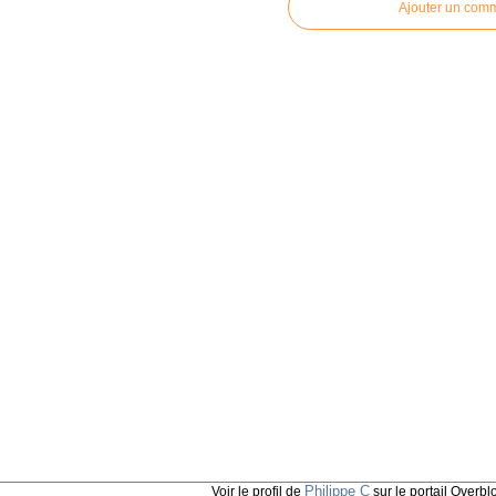
Ajouter un com
Philippe C
Voir le profil de
sur le portail Overbl