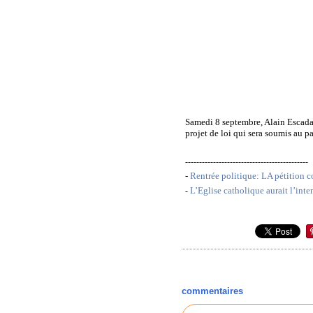
Samedi 8 septembre, Alain Escada,
projet de loi qui sera soumis au p
--------------------------------------------
-
Rentrée politique: LA pétition c
L’Eglise catholique aurait l’int
-
commentaires