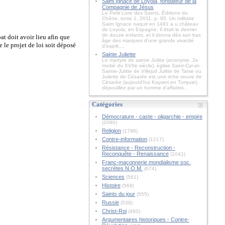
Saint Ignace de Loyola, fondateur de la
Compagnie de Jésus
Le Petit Livre des Saints, Éditions du
Chêne, tome 1, 2011, p. 85. Un militaire
Saint Ignace naquit en 1491 a u château
de Loyola, en Espagne. Il était le dernier
de douze enfants, et il donna dès son bas
at doit avoir lieu afin que
âge des marques d'une grande vivacité
e le
projet de loi soit déposé
d'esprit....
Sainte Juliette
Le martyre de sainte Julitte (anonyme, 2e
moitié du XVIIe siècle), église Saint-Cyr-et-
Sainte-Julitte de Villejuif Julitte de Tarse ou
Juliette de Césarée est une riche veuve de
Césarée (aujourd'hui Kayseri en Turquie),
dépouillée par un homme d'affaires...
Catégories
Démocrature - caste - oligarchie - empire
(2090)
Religion
(1796)
Contre-information
(1217)
Résistance - Reconstruction -
Reconquête - Renaissance
(1041)
Franc-maçonnerie mondialisme soc.
secrètes N.O.M.
(674)
Sciences
(581)
Histoire
(568)
Saints du jour
(555)
Russie
(538)
Christ-Roi
(460)
Argumentaires historiques - Contre-