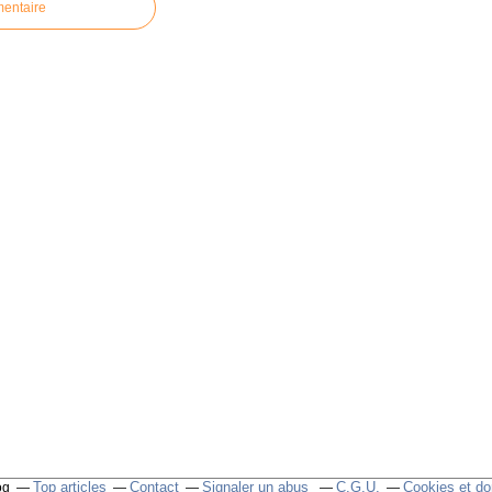
mentaire
Top articles
Contact
Signaler un abus
C.G.U.
Cookies et do
og