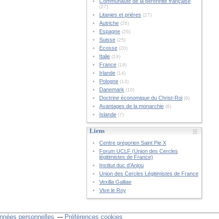
Communauté de la pérennité française
(27)
Litanies et prières
(27)
Autriche
(26)
Espagne
(26)
Suisse
(25)
Ecosse
(20)
Italie
(19)
France
(18)
Irlande
(14)
Pologne
(13)
Danemark
(10)
Doctrine économique du Christ-Roi
(9)
Avantages de la monarchie
(8)
Islande
(7)
Liens
Centre grégorien Saint Pie X
Forum UCLF (Union des Cercles
légitimistes de France)
Institut duc d'Anjou
Union des Cercles Légitimistes de France
Vexilla Galliae
Vive le Roy
nnées personnelles
Préférences cookies