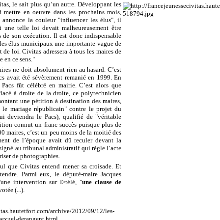
itas, le sait plus qu’un autre. Développant les
d mettre en oeuvre dans les prochains mois,
 annonce la couleur "influencer les élus", il
Si une telle loi devait malheureusement être
s de son exécution. Il est donc indispensable
 les élus municipaux une importante vague de
t de loi. Civitas adressera à tous les maires de
e en ce sens."
maires ne doit absolument rien au hasard. C’est
acs avait été sévèrement remanié en 1999. En
e Pacs fût célébré en mairie. C’est alors que
lacé à droite de la droite, ce polytechnicien
montant une pétition à destination des maires,
 le mariage républicain" contre le projet du
i deviendra le Pacs), qualifié de "véritable
tition connut un franc succès puisque plus de
00 maires, c’est un peu moins de la moitié des
ent de l’époque avait dû reculer devant la
signé au tribunal administratif qui règle l’acte
riser de photographies.
cul que Civitas entend mener sa croisade. Et
ntendre. Parmi eux, le député-maire Jacques
une intervention sur I>télé, "
une clause de
votée (...).
vitas.hautetfort.com/archive/2012/09/12/les-
sexuel-derangent.html