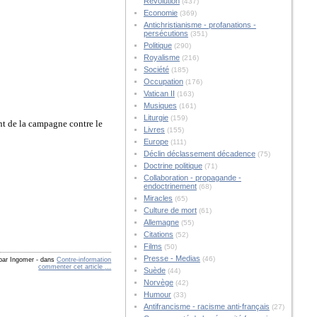
Révolution
(437)
Economie
(369)
Antichristianisme - profanations -
persécutions
(351)
Politique
(290)
Royalisme
(216)
Société
(185)
Occupation
(176)
Vatican II
(163)
Musiques
(161)
Liturgie
(159)
nt de la campagne contre le
Livres
(155)
Europe
(111)
Déclin déclassement décadence
(75)
Doctrine politique
(71)
Collaboration - propagande -
endoctrinement
(68)
Miracles
(65)
Culture de mort
(61)
Allemagne
(55)
Citations
(52)
Films
(50)
Presse - Medias
(46)
 par Ingomer
-
dans
Contre-information
commenter cet article
…
Suède
(44)
Norvège
(42)
Humour
(33)
Antifrancisme - racisme anti-français
(27)