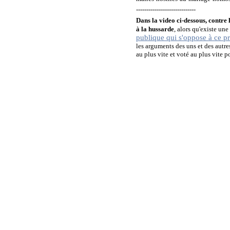
-----------------------------
Dans la video ci-dessous, contre l
à la hussarde
, alors qu'existe un
publique qui s'oppose à ce pr
les arguments des uns et des autres
au plus vite et voté au plus vite 