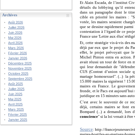
Et Alain Escada, de l’institut Civ
détails du lobbying qu’il enten
dans un paragraphe dont le titre
Archives
cible en priorité les maires : "
votée, les maires seraient chargé
Août 2026
que se dessine rapidement parmi
Juillet 2026
contestation à l’égard de ce proje
Juin 2026
France une 'Lettre aux élus'
rédigé
Mai 2026
Et, cette stratégie vis-à-vis des 
Avril 2026
déjà par eux que le projet du P
Mars 2026
effet, le projet prévoyait que l
Février 2026
Michel Pinton entra en action. P
Janvier 2026
avait réussi un tour de force en 
Décembre 2025
qui leur demandait de "défendre
Novembre 2025
CUS (Contrat d’union sociale qu
Octobre 2025
mariage homosexuel". (...) la pé
Septembre 2025
15.000 maires la signèrent ! 15.0
Août 2025
maires en France. Le gouvernem
Juillet 2025
fronde, et le Pacs est aujourd’hui 
Juin 2025
juridique en 15 minutes sans auto
Mai 2025
C’est avec le souvenir de ce re
Avril 2025
déjà, certains maires se font e
Mars 2025
Bompard (...) a demandé, lors d'
Février 2025
conscience
" si la loi venait à être 
Janvier 2025
Source
: http://francejeunesseci
maires-hostiles-au-mariage-homo