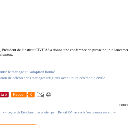
 Président de l'institut CIVITAS a donné une conférence de presse pour le lanceme
arlement.
ontre le mariage et l'adoption homo!
ention de célébrer des mariages religieux avant toute cérémonie civile
Repost
0
Publié
<< Leçon de Benghazi : Le printemps...
Benoît XVI face à la "reconnaissance... >>