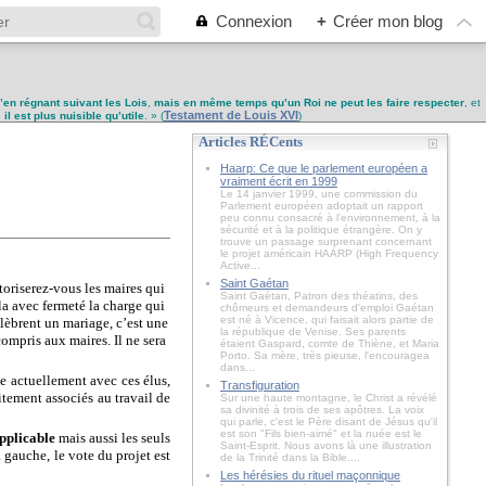
Connexion
+
Créer mon blog
u’en régnant suivant les Lois
,
mais en même temps qu’un Roi ne peut les faire respecter
, et
Testament de Louis XVI
,
il est plus nuisible qu’utile
. » (
)
Articles RÉCents
Haarp: Ce que le parlement européen a
vraiment écrit en 1999
Le 14 janvier 1999, une commission du
Parlement européen adoptait un rapport
peu connu consacré à l'environnement, à la
sécurité et à la politique étrangère. On y
trouve un passage surprenant concernant
le projet américain HAARP (High Frequency
Active...
Saint Gaétan
toriserez-vous les maires qui
Saint Gaétan, Patron des théatins, des
la avec fermeté la charge qui
chômeurs et demandeurs d'emploi Gaétan
est né à Vicence, qui faisait alors partie de
élèbrent un mariage, c’est une
la république de Venise. Ses parents
compris aux maires. Il ne sera
étaient Gaspard, comte de Thiène, et Maria
Porto. Sa mère, très pieuse, l'encouragea
dans...
le actuellement avec ces élus,
Transfiguration
itement associés au travail de
Sur une haute montagne, le Christ a révélé
sa divinité à trois de ses apôtres. La voix
qui parle, c'est le Père disant de Jésus qu'il
est son "Fils bien-aimé" et la nuée est le
applicable
mais aussi les seuls
Saint-Esprit. Nous avons là une illustration
 gauche, le vote du projet est
de la Trinité dans la Bible....
Les hérésies du rituel maçonnique