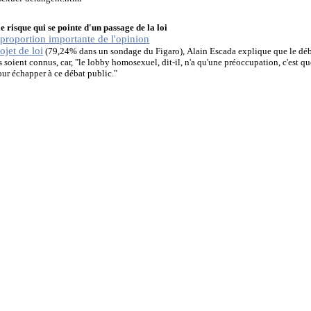
e risque qui se pointe d'un passage de la loi
proportion importante de l'opinion
e
ojet de loi
(79,24% dans un sondage du Figaro),
Alain Escada explique
que le déb
 soient connus, car, "l
e lobby homosexuel,
dit-il,
n'a qu'une préoccupation, c'est qu
pour échapper à ce débat public."