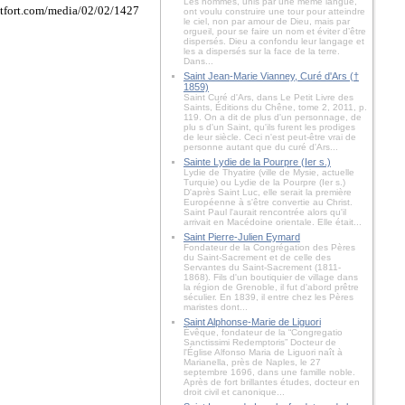
Les hommes, unis par une même langue,
ont voulu construire une tour pour atteindre
le ciel, non par amour de Dieu, mais par
orgueil, pour se faire un nom et éviter d’être
dispersés. Dieu a confondu leur langage et
les a dispersés sur la face de la terre.
Dans...
Saint Jean-Marie Vianney, Curé d'Ars (†
1859)
Saint Curé d'Ars, dans Le Petit Livre des
Saints, Éditions du Chêne, tome 2, 2011, p.
119. On a dit de plus d'un personnage, de
plu s d'un Saint, qu'ils furent les prodiges
de leur siècle. Ceci n'est peut-être vrai de
personne autant que du curé d'Ars...
Sainte Lydie de la Pourpre (Ier s.)
Lydie de Thyatire (ville de Mysie, actuelle
Turquie) ou Lydie de la Pourpre (Ier s.)
D'après Saint Luc, elle serait la première
Européenne à s'être convertie au Christ.
Saint Paul l'aurait rencontrée alors qu'il
arrivait en Macédoine orientale. Elle était...
Saint Pierre-Julien Eymard
Fondateur de la Congrégation des Pères
du Saint-Sacrement et de celle des
Servantes du Saint-Sacrement (1811-
1868). Fils d'un boutiquier de village dans
la région de Grenoble, il fut d'abord prêtre
séculier. En 1839, il entre chez les Pères
maristes dont...
Saint Alphonse-Marie de Liguori
Évêque, fondateur de la “Congregatio
Sanctissimi Redemptoris” Docteur de
l'Église Alfonso Maria de Liguori naît à
Marianella, près de Naples, le 27
septembre 1696, dans une famille noble.
Après de fort brillantes études, docteur en
droit civil et canonique...