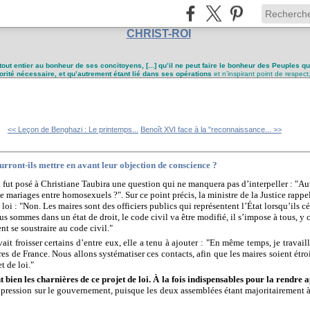
CHRIST-ROI
tout entier au bonheur de ses concitoyens, [...] qu’il ne peut faire le bonheur des Peuples q
utorité nécessaire, et qu’autrement étant lié dans ses opérations
et n’inspirant point de respect
<< Leçon de Benghazi : Le printemps...
Benoît XVI face à la "reconnaissance... >>
ront-ils mettre en avant leur objection de conscience ?
l fut posé à Christiane Taubira une question qui ne manquera pas d’interpeller : "Au
de mariages entre homosexuels ?". Sur ce point précis, la ministre de la Justice rappe
loi : "Non. Les maires sont des officiers publics qui représentent l’État lorsqu’ils c
ous sommes dans un état de droit, le code civil va être modifié, il s’impose à tous, y 
ent se soustraire au code civil."
it froisser certains d’entre eux, elle a tenu à ajouter : "En même temps, je travail
s de France. Nous allons systématiser ces contacts, afin que les maires soient étro
t de loi."
t bien les charnières de ce projet de loi. À la fois indispensables pour la rendre 
e pression sur le gouvernement, puisque les deux assemblées étant majoritairement à