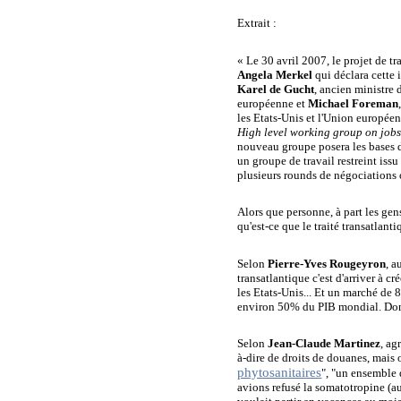
Extrait :
« Le 30 avril 2007, le projet de tr
Angela Merkel
qui déclara cette 
Karel de Gucht
, ancien ministre
européenne et
Michael Foreman
les Etats-Unis et l'Union europé
High level working group on job
nouveau groupe posera les bases 
un groupe de travail restreint iss
plusieurs rounds de négociations on
Alors que personne, à part les gen
qu'est-ce que le traité transatlanti
Selon
Pierre-Yves Rougeyron
, a
transatlantique c'est d'arriver à
les Etats-Unis... Et un marché d
environ 50% du PIB mondial. Do
Selon
Jean-Claude Martinez
, ag
à-dire de droits de douanes, mais on
phytosanitaires
", "un ensemble 
avions refusé la somatotropine (a