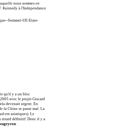
 laquelle nous sommes en
. F. Kennedy à l'Independance
r qu'il y a un bloc
 2005 avec le projet Giscard
 Cela devenait urgent. En
de la Chine se passe mal. La
d-est asiatiques). Le
 retard définitif. Donc il y a
Rougeyron
.