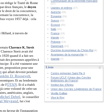
Communauté de la pérennité française
 on rédige le Traité de Rome
(27)
 par deux français, le
doyen
Litanies et prières
(27)
e le droit de la concurrence,
Autriche
(26)
ernant la concurrence, la
Espagne
(26)
 Vous voyez 1957 déjà : cela
Suisse
(25)
Ecosse
(20)
Italie
(19)
 Hillard, à travers de
France
(18)
Irlande
(14)
Pologne
(13)
Danemark
(10)
certain
Clarence K. Streit
Doctrine économique du Christ-Roi
(9)
Clarence Streit avait été
Avantages de la monarchie
(8)
 1920 quand il a fait ses
Islande
(7)
utait des personnes appelées à
incipe. Il a été vraiment une
Liens
tre, proposition pour une
an
qui allait devenir pendant
Centre grégorien Saint Pie X
anklin D. Roosevelt
,
Forum UCLF (Union des Cercles
 économiques. Et au lendemain
légitimistes de France)
OTAN
 de l'
. Et il a établi
Institut duc d'Anjou
éjà cette volonté de créer un
Union des Cercles Légitimistes de France
aires, américains, anglais,
Vexilla Galliae
Michel Debré
, le conseiller
Vive le Roy
ral Weygand
, lui c'est
rs en faveur de l'instauration