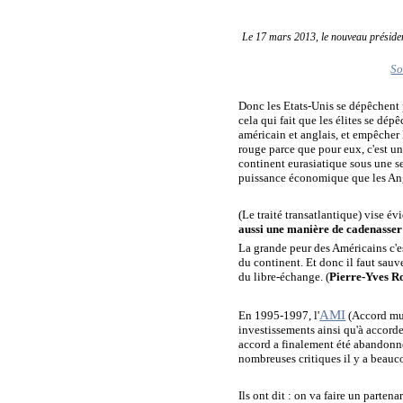
Le 17 mars 2013, le nouveau président
So
Donc les Etats-Unis se dépêchent p
cela qui fait que les élites se dé
américain et anglais, et empêcher 
rouge parce que pour eux, c'est un
continent eurasiatique sous une seu
puissance économique que les Ang
(Le traité transatlantique) vise 
aussi une manière de cadenasser 
La grande peur des Américains c'es
du continent. Et donc il faut sauve
du libre-échange. (
Pierre-Yves 
AMI
En 1995-1997, l'
(Accord mult
investissements ainsi qu'à accorder
accord a finalement été abandonné 
nombreuses critiques il y a beauc
Ils ont dit : on va faire un parten