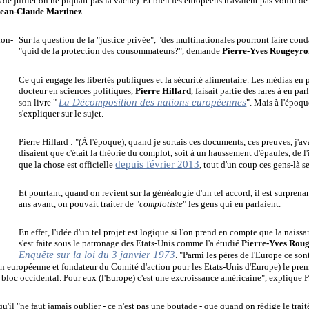
 de juillet on ne piquait pas la vache). Et bien les européens n'avaient pas voulu d
ean-Claude Martinez
.
Sur la question de la "justice privée",
"des multinationales pourront faire cond
"quid de la protection des consommateurs?", demande
Pierre-Yves Rougeyr
C
e qui engage les libertés publiques et la sécurité alimentaire. Les médias en 
docteur en sciences politiques,
Pierre Hillard
, faisait partie des rares à en par
La Décomposition des nations européennes
son livre "
". Mais à l'époque
s'expliquer sur le sujet.
Pierre Hillard : "(À l'époque), quand je sortais ces documents, ces preuves, j'av
disaient que c'était la théorie du complot, soit à un haussement d'épaules, de l
depuis février 2013
que la chose est officielle
, tout d'un coup ces gens-là se
Et pourtant, quand on revient sur la généalogie d'un tel accord, il est surpren
ans avant, on pouvait traiter de "
complotiste
" les gens qui en parlaient.
En effet, l'idée d'un tel projet est logique si l'on prend en compte que la nais
s'est faite sous le patronage des Etats-Unis comme l'a étudié
Pierre-Yves Rou
Enquête sur la loi du 3 janvier 1973
. "Parmi les pères de l'Europe ce sont
 européenne et fondateur du Comité d'action pour les Etats-Unis d'Europe) le premie
u bloc occidental. Pour eux (l'Europe) c'est une excroissance américaine", explique
u'il "ne faut jamais oublier - ce n'est pas une boutade - que quand on rédige le trait