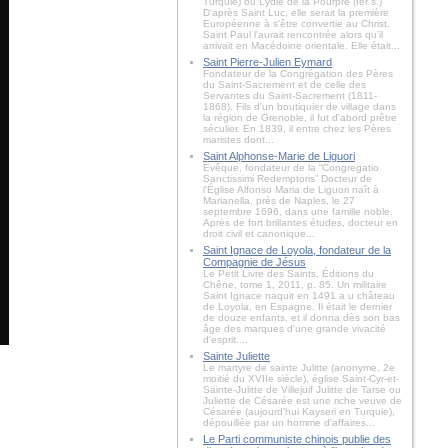
Turquie) ou Lydie de la Pourpre (Ier s.)
D'après Saint Luc, elle serait la première
Européenne à s'être convertie au Christ.
Saint Paul l'aurait rencontrée alors qu'il
arrivait en Macédoine orientale. Elle était...
Saint Pierre-Julien Eymard
Fondateur de la Congrégation des Pères
du Saint-Sacrement et de celle des
Servantes du Saint-Sacrement (1811-
1868). Fils d'un boutiquier de village dans
la région de Grenoble, il fut d'abord prêtre
séculier. En 1839, il entre chez les Pères
maristes dont...
Saint Alphonse-Marie de Liguori
Évêque, fondateur de la “Congregatio
Sanctissimi Redemptoris” Docteur de
l'Église Alfonso Maria de Liguori naît à
Marianella, près de Naples, le 27
septembre 1696, dans une famille noble.
Après de fort brillantes études, docteur en
droit civil et canonique...
Saint Ignace de Loyola, fondateur de la
Compagnie de Jésus
Le Petit Livre des Saints, Éditions du
Chêne, tome 1, 2011, p. 85. Un militaire
Saint Ignace naquit en 1491 a u château
de Loyola, en Espagne. Il était le dernier
de douze enfants, et il donna dès son bas
âge des marques d'une grande vivacité
d'esprit....
Sainte Juliette
Le martyre de sainte Julitte (anonyme, 2e
moitié du XVIIe siècle), église Saint-Cyr-et-
Sainte-Julitte de Villejuif Julitte de Tarse ou
Juliette de Césarée est une riche veuve de
Césarée (aujourd'hui Kayseri en Turquie),
dépouillée par un homme d'affaires...
Le Parti communiste chinois publie des