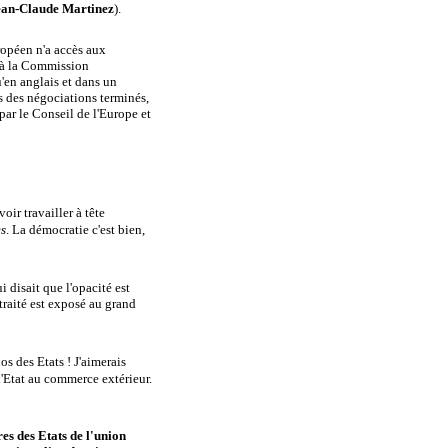
ean-Claude Martinez
)
.
ropéen n'a accès aux
e à la Commission
'en anglais et dans un
s des négociations terminés,
par le Conseil de l'Europe et
voir travailler à tête
es
. La démocratie c'est bien,
i disait que l'opacité est
traité est exposé au grand
os des Etats ! J'aimerais
 d'Etat au commerce extérieur.
res des Etats de l'union