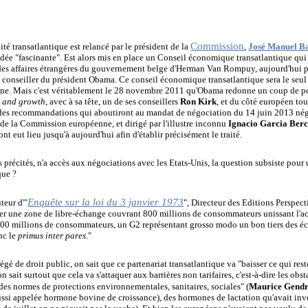
Commission
aité transatlantique est relancé par le président de la
,
José Manuel B
idée "fascinante". Est alors mis en place un Conseil économique transatlantique qui
 des affaires étrangères du gouvernement belge d'Herman Van Rompuy, aujourd'hui p
, conseiller du président Obama. Ce conseil économique transatlantique sera le seul
enne. Mais c'est véritablement le 28 novembre 2011 qu'Obama redonne un coup de po
s and growth
, avec à sa tête, un de ses conseillers
Ron Kirk
, et du côté européen to
des recommandations qui aboutiront au mandat de négociation du 14 juin 2013 négo
u de la Commission européenne, et dirigé par l'illustre inconnu
Ignacio Garcia Ber
t eut lieu jusqu'à aujourd'hui afin d'établir précisément le traité.
s précités, n'a accès aux négociations avec les Etats-Unis, la question subsiste pour
que ?
Enquête sur la loi du 3 janvier 1973
uteur d'"
", Directeur des Editions Perspecti
 créer une zone de libre-échange couvrant 800 millions de consommateurs unissant l'
e 800 millions de consommateurs, un G2 représentant grosso modo un bon tiers des
nc le
primus inter pares
."
régé de droit public, on sait que ce partenariat transatlantique va "baisser ce qui reste 
 sait surtout que cela va s'attaquer aux barrières non tarifaires, c'est-à-dire les obst
des normes de protections environnementales, sanitaires, sociales" (
Maurice Gend
ussi appelée hormone bovine de croissance), des hormones de lactation qu'avait in