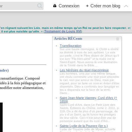
Connexion
+
Créer mon blog
u’en régnant suivant les Lois
,
mais en même temps qu’un Roi ne peut les faire respecter
, et
Testament de Louis XVI
,
il est plus nuisible qu’utile
. » (
)
Articles RÉCents
Transfiguration
Sur une haute montagne, le Christ a révélé
sa divinité à trois de ses apôtres. La voix
qui parle, c'est le Père disant de Jésus qu'il
est son "Fils bien-aimé" et la nuée est le
Saint-Esprit. Nous avons là une illustration
de la Trinité dans la Bible....
endre)
Les hérésies du rituel maçonnique
Les hommes, unis par une même langue,
ont voulu construire une tour pour atteindre
é transatlantique. Composé
le ciel, non par amour de Dieu, mais par
idéo à la fois pédagogique et
orgueil, pour se faire un nom et éviter d’être
dispersés. Dieu a confondu leur langage et
modifier notre alimentation,
les a dispersés sur la face de la terre.
Dans...
Saint Jean-Marie Vianney, Curé d'Ars (†
1859)
Saint Curé d'Ars, dans Le Petit Livre des
Saints, Éditions du Chêne, tome 2, 2011, p.
119. On a dit de plus d'un personnage, de
plu s d'un Saint, qu'ils furent les prodiges
de leur siècle. Ceci n'est peut-être vrai de
personne autant que du curé d'Ars...
Sainte Lydie de la Pourpre (Ier s.)
Lydie de Thyatire (ville de Mysie, actuelle