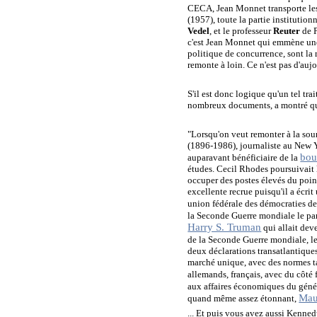
CECA, Jean Monnet transporte les
(1957), toute la partie institution
Vedel
, et le professeur
Reuter
de P
c'est Jean Monnet qui emmène une 
politique de concurrence, sont la 
remonte à loin. Ce n'est pas d'aujo
S'il est donc logique qu'un tel tra
nombreux documents, a montré que
"Lorsqu'on veut remonter à la sou
(1896-1986), journaliste au New Y
bou
auparavant bénéficiaire de la
études. Cecil Rhodes poursuivait 
occuper des postes élevés du point
excellente recrue puisqu'il a écri
union fédérale des démocraties de l
la Seconde Guerre mondiale le par
Harry S. Truman
qui allait deve
de la Seconde Guerre mondiale, le 
deux déclarations transatlantiques
marché unique, avec des normes tarif
allemands, français, avec du côté
aux affaires économiques du géné
Mau
quand même assez étonnant,
... Et puis vous avez aussi Kennedy