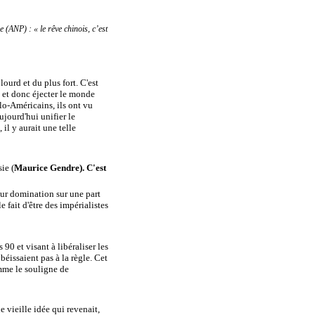
(ANP) : « le rêve chinois, c’est
ourd et du plus fort. C'est
e et donc éjecter le monde
glo-Américains, ils ont vu
ujourd'hui unifier le
il y aurait une telle
ie (
Maurice Gendre
). C'est
leur domination sur une part
 fait d'être des impérialistes
90 et visant à libéraliser les
béissaient pas à la règle. Cet
mme le souligne de
e vieille idée qui revenait,