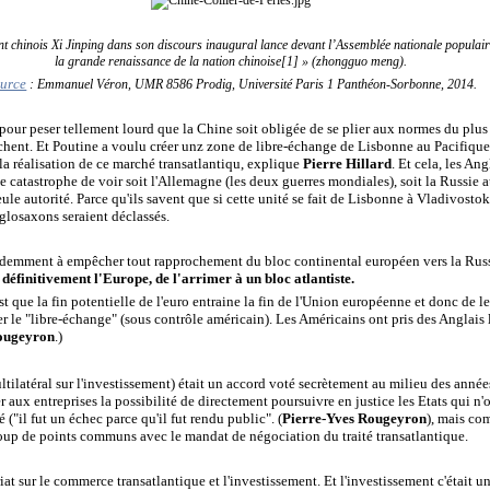
 chinois Xi Jinping dans son discours inaugural lance devant l’Assemblée nationale populaire 
la grande renaissance de la nation chinoise[1] » (zhongguo meng).
urce
: Emmanuel Véron, UMR 8586 Prodig, Université Paris 1 Panthéon-Sorbonne, 2014.
our peser tellement lourd que la Chine soit obligée de se plier aux normes du plus l
pêchent. Et Poutine a voulu créer unz zone de libre-échange de Lisbonne au Pacifiqu
la réalisation de ce marché transatlantiqu, explique
Pierre Hillard
. Et cela, les An
e catastrophe de voir soit l'Allemagne (les deux guerres mondiales), soit la Russie a
le autorité. Parce qu'ils savent que si cette unité se fait de Lisbonne à Vladivostok, 
losaxons seraient déclassés.
évidemment à empêcher tout rapprochement du bloc continental européen vers la Russ
définitivement l'Europe, de l'arrimer à un bloc atlantiste.
t que la fin potentielle de l'euro entraine la fin de l'Union européenne et donc de 
r le "libre-échange" (sous contrôle américain). Les Américains ont pris des Anglais le
Rougeyron
.
)
ilatéral sur l'investissement) était un accord voté secrètement au milieu des années 
 aux entreprises la possibilité de directement poursuivre en justice les Etats qui n'o
("il fut un échec parce qu'il fut rendu public".
(
Pierre-Yves Rougeyron
), mais co
oup de points communs avec le mandat de négociation du traité transatlantique.
ariat sur le commerce transatlantique et l'investissement. Et l'investissement c'était un