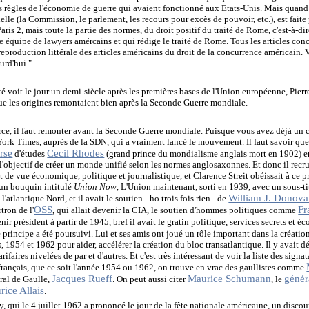
 règles de l'économie de guerre qui avaient fonctionné aux Etats-Unis. Mais quand
nelle (la Commission, le parlement, les recours pour excès de pouvoir, etc.), est faite
aris 2, mais toute la partie des normes, du droit positif du traité de Rome, c'est-à-dir
équipe de lawyers amércains et qui rédige le traité de Rome. Tous les articles conc
reproduction littérale des articles américains du droit de la concurrence américain.
urd'hui."
ité voit le jour un demi-siècle après les premières bases de l'Union européenne, Pierre
 les origines remontaient bien après la Seconde Guerre mondiale.
rce, il faut remonter avant la Seconde Guerre mondiale. Puisque vous avez déjà un 
ork Times, auprès de la SDN, qui a vraiment lancé le mouvement. Il faut savoir que 
rse
Cecil Rhodes
d'études
(grand prince du mondialisme anglais mort en 1902) en
l'objectif de créer un monde unifié selon les normes anglosaxonnes. Et donc il recr
 de vue économique, politique et journalistique, et Clarence Streit obéissait à ce pr
t un bouquin intitulé
Union Now
, L'Union maintenant, sorti en 1939, avec un sous-ti
William J. Donov
'atlantique Nord, et il avait le soutien - ho trois fois rien - de
OSS
Fr
tron de l'
, qui allait devenir la CIA, le soutien d'hommes politiques comme
nir président à partir de 1945, bref il avait le gratin politique, services secrets et
principe a été poursuivi. Lui et ses amis ont joué un rôle important dans la création
, 1954 et 1962 pour aider, accélérer la création du bloc transatlantique. Il y avait d
aires nivelées de par et d'autres. Et c'est très intéressant de voir la liste des signat
 français, que ce soit l'année 1954 ou 1962, on trouve en vrac des gaullistes comme
Jacques Rueff
Maurice Schumann
géné
ral de Gaulle,
. On peut aussi citer
, le
rice Allais
.
, qui le 4 juillet 1962 a prononcé le jour de la fête nationale américaine, un discou