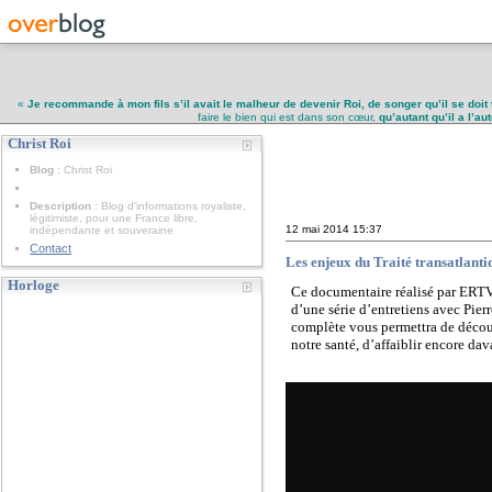
«
Je recommande à mon fils s’il avait le malheur de devenir Roi, de songer qu’il se doit 
faire le bien qui est dans son cœur,
qu’autant qu’il a l’a
Christ Roi
Christ Roi
Blog
: Christ Roi
Description
: Blog d'informations royaliste,
légitimiste, pour une France libre,
12 mai 2014
15:37
indépendante et souveraine
Contact
Les enjeux du Traité transatlant
Horloge
Ce documentaire réalisé par ERTV 
d’une série d’entretiens avec Pie
complète vous permettra de découv
notre santé, d’affaiblir encore da