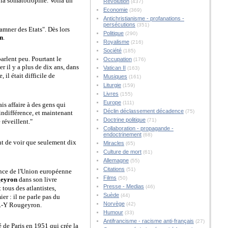
e la somatotropine. Voilà un
Révolution
(437)
Economie
(369)
Antichristianisme - profanations -
persécutions
(351)
amner des Etats". Dès lors
Politique
(290)
on
.
Royalisme
(216)
Société
(185)
parlent peu. Pourtant le
Occupation
(176)
ler il y a plus de dix ans, dans
Vatican II
(163)
, il était difficile de
Musiques
(161)
Liturgie
(159)
Livres
(155)
Europe
(111)
ais affaire à des gens qui
Déclin déclassement décadence
(75)
'indifférence, et maintenant
Doctrine politique
(71)
 réveillent."
Collaboration - propagande -
endoctrinement
(68)
ant de voir que seulement dix
Miracles
(65)
Culture de mort
(61)
Allemagne
(55)
Citations
(51)
sance de l'Union européenne
Films
(50)
geyron
dans son livre
Presse - Medias
(46)
 tous des atlantistes,
Suède
(44)
r : il ne parle pas du
Norvège
 P.-Y Rougeyron.
(42)
Humour
(33)
Antifrancisme - racisme anti-français
(27)
é de Paris en 1951 qui crée la