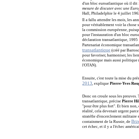
d'un bloc euroatlantique où il dit 
mesure de discuter avec une Euro
Hall, Philadelphie le 4 juillet 196
Il a fallu attendre les mois, les a
pour véritablement voir la chose s'ac
la commission européenne, puisqu
pour l'instauration d'un bloc euroa
déclaration transatlantique, 199
Partenariat économique transatla
transatlantique
(créé par Barroso
pour favoriser, harmoniser, les li
économique mais aussi politique (m
l'OTAN).
Ensuite, c'est toute la mise du pr
2013
, explique
Pierre-Yves Ro
Donc on croule sous les preuves. T
transatlantique, précise
Pierre Hi
"pour être plus fort". Et bien non,
réalité, cela devenait urgent parc
stratéfie d'encerclement militaire
Brz
containment de la Russie, de
cet échec, et il y a l'échec améri