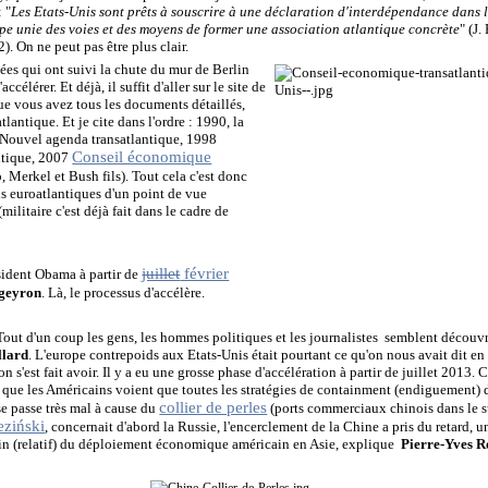
: "
Les Etats-Unis sont prêts à souscrire à une déclaration d'interdépendance dans
pe unie des voies et des moyens de former une association atlantique concrète
" (J
2). On ne peut pas être plus clair.
nnées qui ont suivi la chute du mur de Berlin
célérer. Et déjà, il suffit d'aller sur le site de
e vous avez tous les documents détaillés,
tlantique. Et je cite dans l'ordre : 1990, la
5 Nouvel agenda transatlantique, 1998
Conseil économique
ntique, 2007
, Merkel et Bush fils). Tout cela c'est donc
ens euroatlantiques d'un point de vue
ilitaire c'est déjà fait dans le cadre de
juillet
février
ésident Obama à partir de
ugeyron
. Là, le processus d'accélère.
out d'un coup les gens, les hommes politiques et les journalistes semblent découvri
llard
. L'europe contrepoids aux Etats-Unis était pourtant ce qu'on nous avait dit en
 on s'est fait avoir. Il y a eu une grosse phase d'accélération à partir de juillet 2013.
e que les Américains voient que toutes les stratégies de containment (endiguement) 
collier de perles
 se passe très mal à cause du
(ports commerciaux chinois dans le su
eziński
, concernait d'abord la Russie, l'encerclement de la Chine a pris du retard, un
cain (relatif) du déploiement économique américain en Asie, explique
Pierre-Yves 