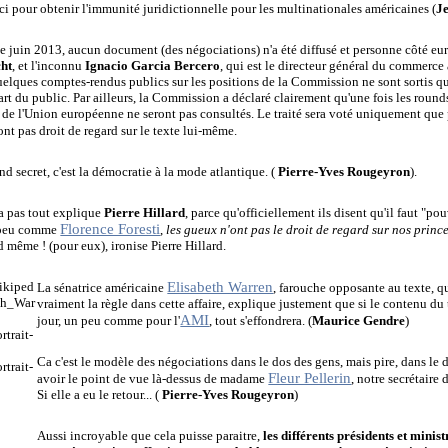
i pour obtenir l'immunité juridictionnelle pour les multinationales américaines (
J
e juin 2013, aucun document (des négociations) n'a été diffusé et personne côté eu
cht
, et l'inconnu
Ignacio Garcia Bercero
, qui est le directeur général du commerc
elques comptes-rendus publics sur les positions de la Commission ne sont sortis qu
rt du public. Par ailleurs, la Commission a déclaré clairement qu'une fois les round
s de l'Union européenne ne seront pas consultés. Le traité sera voté uniquement que 
'ont pas droit de regard sur le texte lui-même.
nd secret, c'est la démocratie à la mode atlantique. (
Pierre-Yves Rougeyron
).
'a pas tout explique
Pierre Hillard
, parce qu'officiellement ils disent qu'il faut "pou
Florence Foresti
n peu comme
,
les gueux n'ont pas le droit de regard sur nos princ
d même ! (pour eux), ironise Pierre Hillard.
Elisabeth Warren
La sénatrice américaine
, farouche opposante au texte, qu
vraiment la règle dans cette affaire, explique justement que si le contenu du 
AMI
jour, un peu comme pour
l'
, tout s'effondrera. (
Maurice Gendre
)
Ca c'est le modèle des négociations dans le dos des gens, mais pire, dans le d
Fleur Pellerin
avoir le point de vue là-dessus de madame
, notre secrétaire
Si elle a eu le retour...
(
Pierre-Yves Rougeyron
)
Aussi incroyable que cela puisse paraitre,
les différents présidents et minist