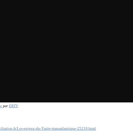
ue
ERTV
par
iliation.fr/Les-enjeux-du-Traite-transatlantique-25219.html