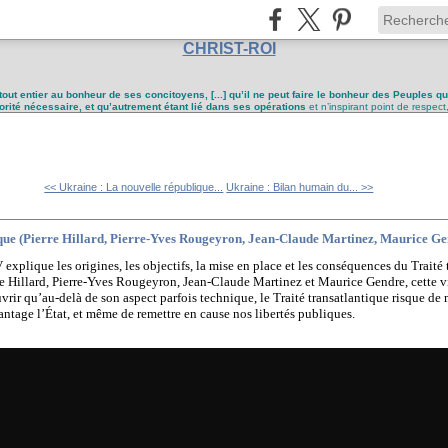
CHRIST-ROI
tout entier au bonheur de ses concitoyens, [...] qu’il ne peut faire le bonheur des Peuples q
utorité nécessaire, et qu’autrement étant lié dans ses opérations
et n’inspirant point de respect
<< Ukraine : La nouvelle république...
Ukraine : Bilan humain du... >>
ique (Pierre Hillard, Pierre-Yves Rougeyron, Jean-Claude Martinez, Maurice G
explique les origines, les objectifs, la mise en place et les conséquences du Trait
rre Hillard, Pierre-Yves Rougeyron, Jean-Claude Martinez et Maurice Gendre, cette v
rir qu’au-delà de son aspect parfois technique, le Traité transatlantique risque de 
vantage l’État, et même de remettre en cause nos libertés publiques.