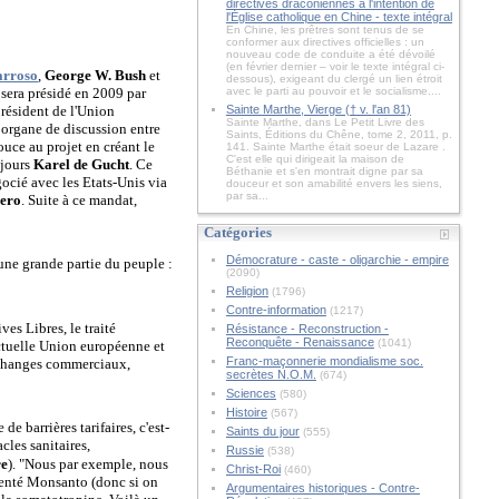
directives draconiennes à l'intention de
l'Église catholique en Chine - texte intégral
En Chine, les prêtres sont tenus de se
conformer aux directives officielles : un
nouveau code de conduite a été dévoilé
(en février dernier – voir le texte intégral ci-
arroso
,
George W. Bush
et
dessous), exigeant du clergé un lien étroit
 sera présidé en 2009 par
avec le parti au pouvoir et le socialisme....
résident de l'Union
Sainte Marthe, Vierge († v. l'an 81)
Sainte Marthe, dans Le Petit Livre des
 organe de discussion entre
Saints, Éditions du Chêne, tome 2, 2011, p.
uce au projet en créant le
141. Sainte Marthe était soeur de Lazare .
C'est elle qui dirigeait la maison de
ujours
Karel de Gucht
. Ce
Béthanie et s'en montrait digne par sa
cié avec les Etats-Unis via
douceur et son amabilité envers les siens,
par sa...
cero
. Suite à ce mandat,
Catégories
Démocrature - caste - oligarchie - empire
 une grande partie du peuple :
(2090)
Religion
(1796)
Contre-information
(1217)
ves Libres, le traité
Résistance - Reconstruction -
Reconquête - Renaissance
(1041)
actuelle Union européenne et
Franc-maçonnerie mondialisme soc.
 échanges commerciaux,
secrètes N.O.M.
(674)
Sciences
(580)
Histoire
(567)
de barrières tarifaires, c'est-
Saints du jour
(555)
acles sanitaires,
Russie
(538)
re
). "Nous par exemple, nous
Christ-Roi
(460)
venté Monsanto (donc si on
Argumentaires historiques - Contre-