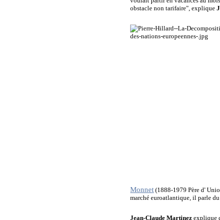
voulait partir en vacances au mois
obstacle non tarifaire",
explique
J
Monnet
(1888-1979 Père d' Union
marché euroatlantique, il parle d
Jean-Claude Martinez
explique q