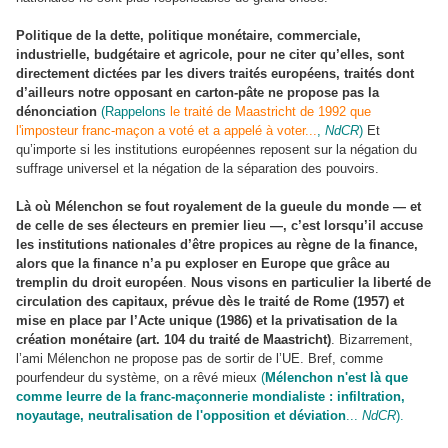
Politique de la dette, politique monétaire, commerciale,
industrielle, budgétaire et agricole, pour ne citer qu’elles, sont
directement dictées par les divers traités européens, traités dont
d’ailleurs notre opposant en carton-pâte ne propose pas la
dénonciation
(Rappelons
le traité de Maastricht de 1992 que
l'imposteur franc-maçon a voté et a appelé à voter...
,
NdCR
)
Et
qu’importe si les institutions européennes reposent sur la négation du
suffrage universel et la négation de la séparation des pouvoirs.
Là où Mélenchon se fout royalement de la gueule du monde — et
de celle de ses électeurs en premier lieu —, c’est lorsqu’il accuse
les institutions nationales d’être propices au règne de la finance,
alors que la finance n’a pu exploser en Europe que grâce au
tremplin du droit européen
.
Nous visons en particulier la liberté de
circulation des capitaux, prévue dès le traité de Rome (1957) et
mise en place par l’Acte unique (1986) et la privatisation de la
création monétaire (art. 104 du traité de Maastricht)
. Bizarrement,
l’ami Mélenchon ne propose pas de sortir de l’UE. Bref, comme
pourfendeur du système, on a rêvé mieux
(
Mélenchon n'est là que
comme leurre de la franc-maçonnerie mondialiste : infiltration,
noyautage, neutralisation de l'opposition et déviation
...
NdCR
).