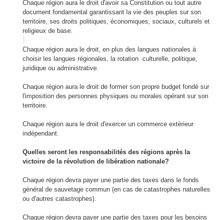
Chaque région aura
le droit d'avoir
sa Constitution
ou tout autre
document
fondamental
garantissant
la vie d
es
peuples
sur son
territoire
, se
s droits politiques
,
économiques, sociaux
, culturels et
religieux
de base
.
Chaque région
aura le droit
,
en plus des
langues nationales
à
choisir
les langues régionales
, la rotation
culturelle
,
politique,
juridique
ou
administrative
.
Chaque région aura
le droit de former
son
propre budget
fondé sur
l'imposition
des
personnes physiques ou morales
opérant sur son
territoire
.
Chaque région aura
le droit d'
exercer un commerce extérieur
indépendant.
Quelles seront les
responsabilités des régions
après la
victoire
de la révolution
de libération nationale
?
Chaque région
devra
payer
une partie des taxes
dans le fonds
général
de sauvetage
commun
(
en cas de
catastrophes naturelles
ou d'autres
catastrophes
).
Chaque région
devra
payer
une partie des taxes
pour les besoins