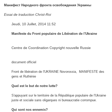
Манифест Народного фронта освобождения Украины
Essai de traduction Christ-Roi
Jeudi
,
10
Juillet
,
2014
11:52
Manifeste du Front populaire de Libération de l'Ukraine
Centre de Coordination
Copyright
nouvelle Russie
document officiel
Front de libération de l'
UKRAINE
Novorossia
,
MANIFESTE
des
gens
et
Ruthénie
Quel est le but
de notre lutte
?
S'appuyant sur
le territoire
de la République
populaire de
l'Ukraine
juste
et sociale
sans
oligarques ni
bureaucratie corrompue
.
Qui sont nos
ennemis
?