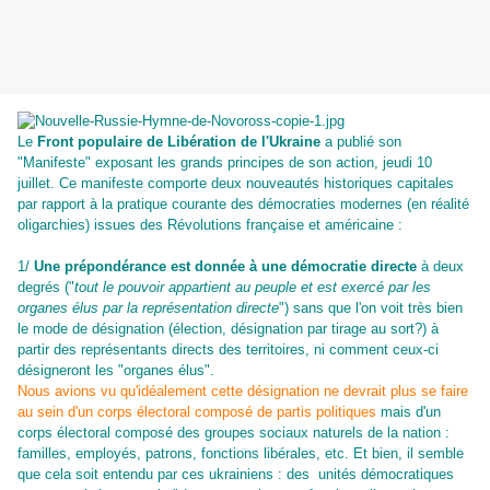
Le
Front populaire de Libération de l'Ukraine
a publié son
"Manifeste" exposant les grands principes de son action, jeudi 10
juillet. Ce manifeste comporte deux nouveautés historiques capitales
par rapport à la pratique courante des démocraties modernes (en réalité
oligarchies) issues des Révolutions française et américaine :
1/
Une prépondérance est donnée à une démocratie directe
à deux
degrés ("
tout le pouvoir
appartient au peuple
et
est exercé par les
organes élus
par
la
représentation directe
") sans que l'on voit très bien
le mode de désignation (élection, désignation par tirage au sort?) à
partir des représentants directs des territoires, ni comment ceux-ci
désigneront les "organes élus".
Nous avions vu qu'idéalement cette désignation ne devrait plus se faire
au sein d'un corps électoral composé de partis politiques
mais d'un
corps électoral composé des groupes sociaux naturels de la nation :
familles, employés, patrons, fonctions libérales, etc.
Et bien, il semble
que cela soit entendu par ces ukrainiens : des
unités démocratiques