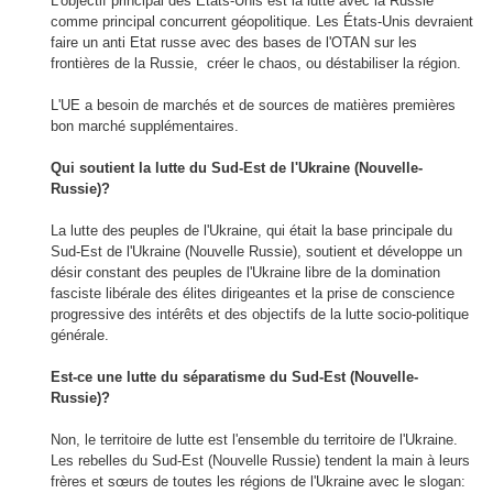
L'objectif principal
des États-Unis
est
la lutte
avec la Russie
comme principal
concurrent
géopolitique
.
Les États-Unis devraient
faire un anti Etat russe
avec des bases
de l'OTAN
sur les
frontières de la Russie
,
créer le chaos
,
ou déstabiliser la
région
.
L'UE
a besoin de marchés
et de sources de
matières premières
bon marché
supplémentaires
.
Qui soutient
la lutte du
Sud-Est
de l'Ukraine
(
Nouvelle-
Russie)?
La lutte des peuples
de l'Ukraine
,
qui était
la base principale
du
Sud-Est
de l'Ukraine
(
Nouvelle Russie),
soutient et développe
un
désir
constant
des peuples
de l'Ukraine
libre
de la domination
fasciste
libéral
e
des
élites dirigeantes
et
la
prise de conscience
progressive
des intérêts et des
objectifs de
la lutte
socio-
politique
générale
.
Est
-ce une
lutte
du
séparatisme
du Sud-Est
(
Nouvelle-
Russie)?
Non,
le
territoire
de lutte est
l'ensemble du territoire
de l'Ukraine
.
Les rebelles
du Sud-Est
(
Nouvelle
Russie
)
tendent la main à
leurs
frères et sœurs
de toutes les régions
de l'Ukraine
avec le slogan
: