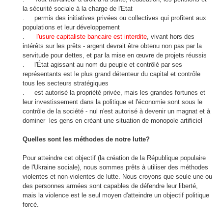
la sécurité sociale
à la charge
de l'Etat
.
permis
des
initiatives privées
ou
collectives
qui profitent aux
populations
et
leur développement
.
l'usure
capitaliste
bancaire
est interdite
,
vivant hors
des
intérêts sur les prêts
-
argent devrait être
obtenu
non pas par
la
servitude pour dettes
,
et
par
la mise en œuvre
de projets réussis
.
l'État
agissant au nom
du peuple
et contrôlé par
ses
représentants
est
le plus grand détenteur
du capital
et contrôle
tous les secteurs
stratégiques
. est
autorisé
la propriété privée
,
mais
les grandes fortunes
et
leur investissement
dans la politique et
l'économie
sont sous le
contrôle
de la société
-
nul n'est autorisé
à devenir
un magnat
et
à
dominer
les
gens
en créant une
situation de monopole
artificiel
Quelles sont les méthodes
de notre lutte
?
Pour atteindre cet objectif
(
la création
de la République
populaire
de l'
Ukraine
sociale)
,
nous sommes prêts à
utiliser des méthodes
violentes et non
-
violentes de
lutte
.
Nous croyons
que seule une
ou
des personnes armées
sont
capables de
défendre leur liberté
,
mais
la
violence
est le seul moyen
d'atteindre
un objectif politique
forcé.