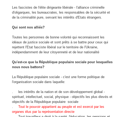
Les fasciste
s de l'
élite dirigeante
libérale
-
l'alliance
criminelle
d'oligarques
,
les bureaucrates, les
responsables de la sécurité
et
de la criminalité
pure,
servant les intérêts
d'Etats
étrangers
.
Qui
sont nos alliés
?
Toutes les personnes
de bonne volonté qui
reconnaissent
les
idéaux de justice sociale
et
sont prêts à se battre
pour
ceux qui
rejettent
l'
Etat fasciste
libéral
sur le territoire
de l'Ukraine
,
indépendamment de leur
citoyenneté
et de leur nationalité
Qu'est-ce que
la République populaire
sociale
pour lesquelles
nous nous battons
?
La République populaire
sociale
-
c'est
une forme
politique
de
l'organisation sociale
dans laquelle
:
.
les intérêts de la nation
et de son
développement global
-
spirituel
,
intellectuel, social
,
physique
-
objectifs
les plus élevés
et
objectifs de
la République populaire
social
e
.
Tout le pouvoir
appartient au peuple
et
est exercé par les
organes élus
par
la
représentation directe
.
Tout travailleur a
droit à la santé
, l'éducation, les pensions et