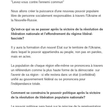
"
Levez-vous
contre l'ennemi commun
"
Nous allons créer
la puissance
d'une nouveau pouvoir populaire
libre de personne
socialement responsables
à travers
l'Ukraine
et
la Nouvelle-Russie
.
Qu'est-ce
qui va se passer
après la victoire
de la révolution
de
libération nationale
et l'effondrement
du régime libéral
-
fasciste?
Il y aura la formation
d'un nouvel Etat
sur ​​le territoire
de l'Ukraine
,
dans lequel le pouvoir
appartiendra
au peuple
,
non pas en paroles
,
mais en actes.
La population
de chaque
région
elle-même
se prononcera à travers
un référendum
comme
la plus haute forme
de la démocratie
sur
l'avenir de sa
région
- si elle restera
dans
un
état
​​(
confédéral)
unifié au gouvernement fédéral
ou
se prononcera
pour
l'indépendance totale.
Comment se construira le
pouvoir politique
après la victoire
de
la révolution
de libération populaire nationale
?
Le pouvoir politique
sera basé
sur le principe
de la représentation