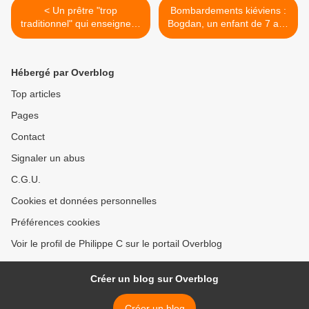
< Un prêtre "trop
Bombardements kiéviens :
traditionnel" qui enseigne le
Bogdan, un enfant de 7 ans
Paradis, l'enfer et le
miraculeusement sauvé
Purgatoire, révoqué
dessous plusieurs tonnes
de débris >
Hébergé par Overblog
Top articles
Pages
Contact
Signaler un abus
C.G.U.
Cookies et données personnelles
Préférences cookies
Voir le profil de Philippe C sur le portail Overblog
Créer un blog sur Overblog
Créer un blog