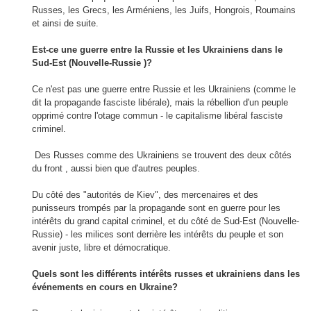
Russes
,
les Grecs, les
Arméniens, les Juifs
,
Hongrois,
Roumains
et ainsi de suite
.
Est-ce
une
guerre
entre la Russie
et les Ukrainiens
dans le
Sud-Est
(
Nouvelle-Russie
)
?
Ce n'est pas une
guerre entre
Russie
et les Ukrainiens
(
comme le
dit
la propagande
fasciste
libérale
),
mais la rébellion
d'un peuple
opprimé
contre
l'otage commun
-
le
capitalisme libéral
fasciste
criminel
.
Des Russes comme des Ukrainiens se trouvent des deux côtés
du front
, aussi bien que d'autres peuples.
Du côté
des "
autorités de Kiev",
des mercenaires
et des
punisseurs trompés
par la propagande
sont en guerre pour les
intérêts du grand capital criminel
,
et
du
côté de
Sud-Est (
Nouvelle-
Russie)
-
les
milices
sont
derrière les
intérêts du peuple
et
son
avenir juste,
libre et démocratique.
Que
ls sont
les différents intérêts
russe
s
et ukrainiens
dans les
événements en cours
en Ukraine
?