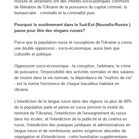
Russes
et ukrainiens
ont des intérêts
-
socio-
politiques communs
de
libération
de l'Ukraine
de la puissance du
capital criminel
, la
bureaucratie
criminelle
et la criminalité
pure.
Pourquoi le
soulèvement
dans le Sud
-Est
(
Nouvelle-Russie
)
passe pour être des
slogans
russes
?
Parce que
la population russe
et
russophone
de l'Ukraine
a connu
une double oppression
-
socio-
économique, aussi bien
que
culturelle et politique
.
Oppression
socio-
économique
-
la corruption
, l'arbitraire, le crime
de puissance
,
l'impossibilité
des activités normales
et
des salaires
de misère
dans la vie normale, la dépendance de
"
maîtres de
vie
"
-
est la norme
f'existence
de chaque travailleur habitant en
Ukraine
.
L'interdiction de la langue
russe dans des
régions
où plus de 90
%
de la population
parle et pense
en russe
(
environ la moitié du
territoire de l'Ukraine
),
l'interdiction
de l'enseignement
du russe
dans les écoles
,
et
l'interdiction
de la publicité et du
cinéma
en
russe, l'interdiction d
es pratiques juridiques
et
administratives
en
langue russe
et
de nombreuses autres exigences
absurdes
de
ségrégation
et d'interdictions
-
cette humiliation
supplémentaire