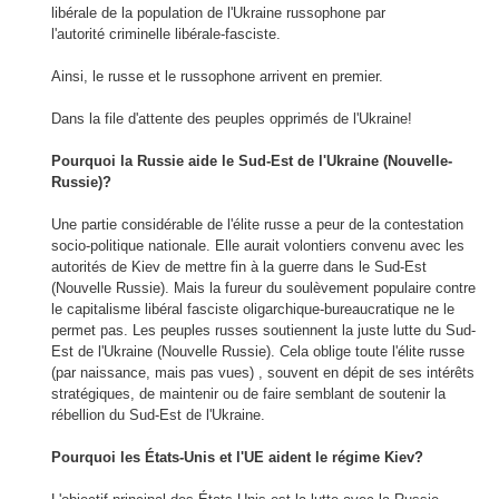
libérale
de la population
de l'Ukraine russophone par
l'autorité
criminel
le
libérale-fasciste
.
Ainsi, le russe
et
le russophone
arrivent
en premier.
Dans la file d'attente
des
peuples opprimés
de l'Ukraine
!
Pourquoi la Russie
aide
le
Sud-Est
de l'Ukraine
(
Nouvelle-
Russie)?
Une partie considérable
de l'élite russe
a peur
de la contestation
socio-
politique
nationale
.
Elle
aurait volontiers
convenu avec
les
autorités
de Kiev de
mettre fin à la guerre
dans le Sud
-Est
(
Nouvelle
Russie
).
Mais
la fureur du
soulèvement populaire contre
le
capitalisme
libéral
fasciste
oligarchique
-
bureaucratique
ne le
permet pas
.
Les peuples
russes
soutiennent
la juste lutte
du
Sud-
Est
de l'Ukraine
(
Nouvelle Russie).
Cela oblige
toute l'élite russe
(
par
naissance
,
mais pas
vues
)
,
souvent en dépit
de
ses intérêts
stratégiques
,
de maintenir ou
de faire semblant
de
soutenir
la
rébellion
du
Sud-Est
de l'Ukraine
.
Pourquoi
les États-Unis
et l'UE
aident
le régime
Kiev
?