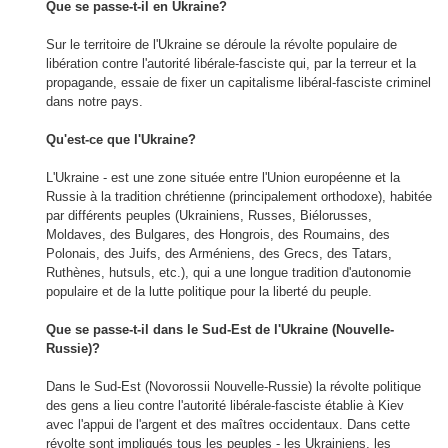
Que se passe
-t-il
en Ukraine
?
Sur le territoire de l'Ukraine se déroule la révolte populaire de
libération contre l'autorité libérale-fasciste qui, par la terreur et la
propagande, essaie de fixer un capitalisme libéral-fasciste criminel
dans notre pays.
Qu'est-ce que
l'Ukraine
?
L'Ukraine
-
est une zone située entre
l'Union
européenne et la
Russie
à la tradition chrétienne
(
principalement
orthodoxe
),
habitée
par
différents peuples
(
Ukrainiens,
Russes
,
Biélorusses,
Moldaves
, des Bulgares,
des Hongrois, des
Roumains
, des
Polonais,
des Juifs, des
Arméniens,
des Grecs, des
Tatars,
Ruthènes
,
hutsuls
,
etc
.),
qui a une longue
tradition
d'autonomie
populaire
et
de la lutte politique pour
la liberté
du peuple
.
Que
se passe
-t-il
dans le Sud
-Est
de l'Ukraine
(
Nouvelle-
Russie)?
Dans le Sud-Est (Novorossii Nouvelle-Russie) la révolte politique
des gens a lieu contre l'autorité libérale-fasciste établie à Kiev
avec l'appui de l'argent et des maîtres occidentaux. Dans cette
révolte sont impliqués tous les peuples
-
les Ukrainiens, les