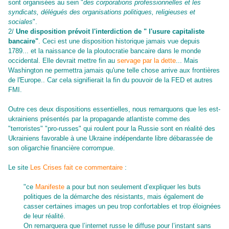
sont organisées au sein "
des corporations professionnelles
et les
syndicats
,
délégués des organisations
politiques
,
religieuses et
sociales
".
2/
Une disposition prévoit l'interdiction
de "
l'usure
capitaliste
bancaire
"
. Ceci est une disposition historique jamais vue depuis
1789... et la naissance de la ploutocratie bancaire dans le monde
occidental. Elle devrait mettre fin au
servage par la dette
... Mais
Washington ne permettra jamais qu'une telle chose arrive aux frontières
de l'Europe.. Car cela signifierait la fin du pouvoir de la FED et autres
FMI.
Outre ces deux dispositions essentielles, nous remarquons que les est-
ukrainiens présentés par la propagande atlantiste comme des
"terroristes" "pro-russes" qui roulent pour la Russie sont en réalité des
Ukrainiens favorable à une Ukraine indépendante libre débarassée de
son oligarchie financière corrompue.
Le site
Les Crises fait ce commentaire
:
"
ce
Manifeste
a pour but non seulement d’expliquer les buts
politiques de la démarche des résistants, mais également de
casser certaines images un peu trop confortables et trop éloignées
de leur réalité.
On remarquera que l’internet russe le diffuse pour l’instant sans