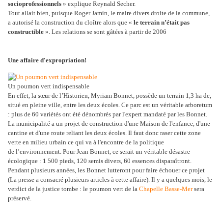
socioprofessionnels
» explique Reynald Secher.
Tout allait bien, puisque Roger Jamin, le maire divers droite de la commune,
a autorisé la construction du cloître alors que «
le terrain n’était pas
constructible
». Les relations se sont gâtées à partir de 2006
Une affaire d'expropriation!
Un poumon vert indispensable
En effet, la sœur de l’Historien, Myriam Bonnet, possède un terrain 1,3 ha de,
situé en pleine ville, entre les deux écoles. Ce parc est un véritable arboretum
: plus de 60 variétés ont été dénombrés par l'expert mandaté par les Bonnet.
La municipalité a un projet de construction d'une Maison de l'enfance, d'une
cantine et d'une route reliant les deux écoles. Il faut donc raser cette zone
verte en milieu urbain ce qui va à l'encontre de la politique
de l’environnement. Pour Jean Bonnet, ce serait un véritable désastre
écologique : 1 500 pieds, 120 semis divers, 60 essences disparaîtront.
Pendant plusieurs années, les Bonnet lutteront pour faire échouer ce projet
(La presse a consacré plusieurs articles à cette affaire). Il y a quelques mois, le
verdict de la justice tombe : le poumon vert de la
Chapelle Basse-Mer
sera
préservé.