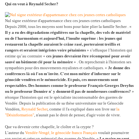
Qui en veut à Reynald Secher?
Nul signe extérieur d'appartenance chez ces jeunes certes catholiques
Depuis 2006, tous les moyens sont bons pour faire plier la famille Secher . «
Il y a eu des dégradations régulières sur la chapelle, des vols de matériel
ou de l'harmonium et aujourd’hui, l’insulte suprême : les jeunes qui
restaurent la chapelle auraient le crâne rasé, porteraient treillis et
rangers et seraient intégristes voire pétainistes
» s’offusque l’historien qui
estime qu’au contraire «
ces jeunes devraient être récompensé pour avoir
sauvé un bâtiment clé pour la mémoire
» . On reprocherait à l'historien ses
sympathies pour des mouvements royalistes et catholiques. «
Je donne des
conférences là où l'on m'invite. C'est mon métier d'informer sur le
génocide vendéen et le mémoricide. Et puis, ces mouvements sont
respectables. Des hommes comme le professeur François-Georges Dreyfus
ou le professeur Donnier n' y donnent-il pas de nombreuses conférences?
»
rétorque l'historien qui est le spécialiste incontournable des guerres de
Vendée. Depuis la publication de sa thèse universitaire sur le Génocide
Vendéen,
Reynald Secher
, comme il l'a expliqué dans son livre sur
la
"Désinformation"
, n'aurait pas le droit de penser, d'agir voire de vivre.
Que va devenir cette chapelle, le cloître et la crypte ?
L’auteur du
Vendée-Vengé, le génocide franco Français
voulait poursuivre
son projet et créer un mémorial des guerres de Vendée. «
Le maire ne veut