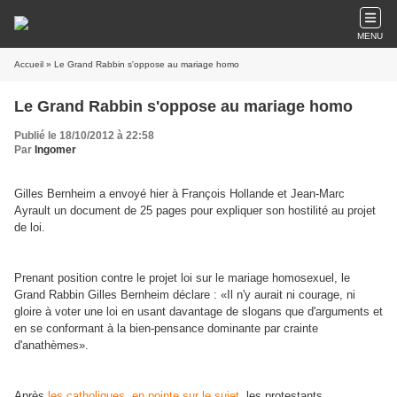
MENU
Accueil
» Le Grand Rabbin s'oppose au mariage homo
Le Grand Rabbin s'oppose au mariage homo
Publié le 18/10/2012 à 22:58
Par
Ingomer
Gilles Bernheim a envoyé hier à François Hollande et Jean-Marc
Ayrault un document de 25 pages pour expliquer son hostilité au projet
de loi.
Prenant position contre le projet loi sur le mariage homosexuel, le
Grand Rabbin Gilles Bernheim déclare : «Il n'y aurait ni courage, ni
gloire à voter une loi en usant davantage de slogans que d'arguments et
en se conformant à la bien-pensance dominante par crainte
d'anathèmes».
Après
les catholiques, en pointe sur le sujet
, les protestants