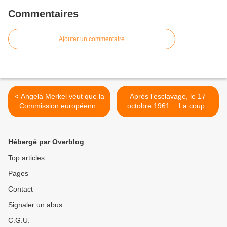
Commentaires
Ajouter un commentaire
< Angela Merkel veut que la
Après l’esclavage, le 17
Commission européenne
octobre 1961… La coupe
puisse rejeter le budget
de la repentance déborde !
d'un pays membre
(Bernard Lugan) >
Hébergé par Overblog
Top articles
Pages
Contact
Signaler un abus
C.G.U.