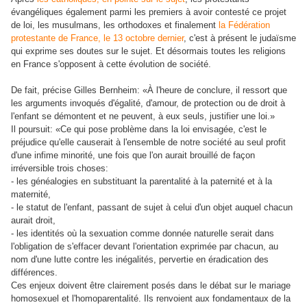
évangéliques également parmi les premiers à avoir contesté ce projet
de loi, les musulmans, les orthodoxes et finalement
la Fédération
protestante de France, le 13 octobre dernier
, c'est à présent le judaïsme
qui exprime ses doutes sur le sujet. Et désormais toutes les religions
en France s'opposent à cette évolution de société.
De fait, précise Gilles Bernheim: «À l'heure de conclure, il ressort que
les arguments invoqués d'égalité, d'amour, de protection ou de droit à
l'enfant se démontent et ne peuvent, à eux seuls, justifier une loi.»
Il poursuit: «Ce qui pose problème dans la loi envisagée, c'est le
préjudice qu'elle causerait à l'ensemble de notre société au seul profit
d'une infime minorité, une fois que l'on aurait brouillé de façon
irréversible trois choses:
- les généalogies en substituant la parentalité à la paternité et à la
maternité,
- le statut de l'enfant, passant de sujet à celui d'un objet auquel chacun
aurait droit,
- les identités où la sexuation comme donnée naturelle serait dans
l'obligation de s'effacer devant l'orientation exprimée par chacun, au
nom d'une lutte contre les inégalités, pervertie en éradication des
différences.
Ces enjeux doivent être clairement posés dans le débat sur le mariage
homosexuel et l'homoparentalité. Ils renvoient aux fondamentaux de la