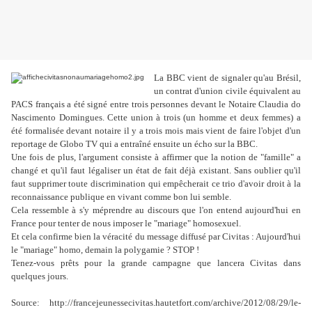
La BBC vient de signaler qu'au Brésil,
un contrat d'union civile équivalent au
PACS français a été signé entre trois personnes devant le Notaire Claudia do
Nascimento Domingues. Cette union à trois (un homme et deux femmes) a
été formalisée devant notaire il y a trois mois mais vient de faire l'objet d'un
reportage de Globo TV qui a entraîné ensuite un écho sur la BBC.
Une fois de plus, l'argument consiste à affirmer que la notion de "famille" a
changé et qu'il faut légaliser un état de fait déjà existant. Sans oublier qu'il
faut supprimer toute discrimination qui empêcherait ce trio d'avoir droit à la
reconnaissance publique en vivant comme bon lui semble.
Cela ressemble à s'y méprendre au discours que l'on entend aujourd'hui en
France pour tenter de nous imposer le "mariage" homosexuel.
Et cela confirme bien la véracité du message diffusé par Civitas : Aujourd'hui
le "mariage" homo, demain la polygamie ? STOP !
Tenez-vous prêts pour la grande campagne que lancera Civitas dans
quelques jours.
Source: http://francejeunessecivitas.hautetfort.com/archive/2012/08/29/le-