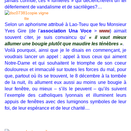
jamais connue, ces « lumières » qui déclenchèrent un tel
déferlement de vandalisme et de sacrilèges?…
Selon un aphorisme attribué à Lao-Tseu que feu Monsieur
Yves Gire (de l’
association Una Voce
>
www
) aimait
souvent citer, je suis convaincu qu’
« il vaut mieux
allumer une bougie plutôt que maudire les ténèbres »
.
Voilà pourquoi, ainsi que je le disais en commençant, je
voudrais lancer un appel : appel à tous ceux qui aiment
Notre-Dame et qui souhaitent le triomphe de son coeur
douloureux et immaculé sur toutes les forces du mal, pour
que, partout où ils se trouvent, le 8 décembre à la tombée
de la nuit, ils allument eux aussi au moins une bougie à
leur fenêtre, ou mieux – s’ils le peuvent – qu’ils suivent
l’exemple des catholiques lyonnais et illuminent leurs
appuis de fenêtres avec des lumignons symboles de leur
foi, de leur espérance et de leur charité…