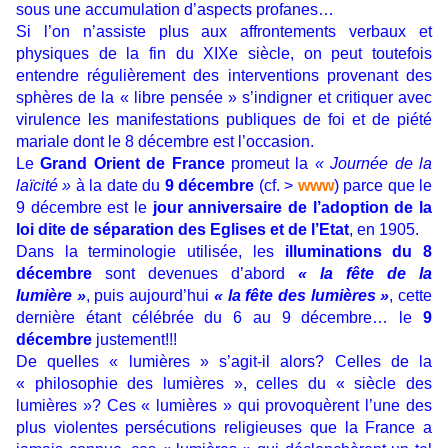
sous une accumulation d’aspects profanes…
Si l’on n’assiste plus aux affrontements verbaux et
physiques de la fin du XIXe siècle, on peut toutefois
entendre régulièrement des interventions provenant des
sphères de la « libre pensée » s’indigner et critiquer avec
virulence les manifestations publiques de foi et de piété
mariale dont le 8 décembre est l’occasion.
Le
Grand Orient de France
promeut la
« Journée de la
laïcité »
à la date du
9 décembre
(cf. >
www
) parce que le
9 décembre est le
jour anniversaire de l’adoption de la
loi dite de séparation des Eglises et de l’Etat
, en 1905.
Dans la terminologie utilisée, les
illuminations du 8
décembre
sont devenues d’abord
« la fête de la
lumière »
, puis aujourd’hui
« la fête des lumières »
, cette
dernière étant célébrée du 6 au 9 décembre… le
9
décembre
justement!!!
De quelles « lumières » s’agit-il alors? Celles de la
« philosophie des lumières », celles du « siècle des
lumières »? Ces « lumières » qui provoquèrent l’une des
plus violentes persécutions religieuses que la France a