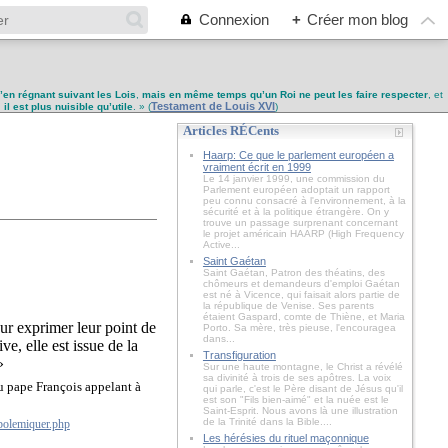
Connexion
+
Créer mon blog
u’en régnant suivant les Lois
,
mais en même temps qu’un Roi ne peut les faire respecter
, et
Testament de Louis XVI
,
il est plus nuisible qu’utile
. » (
)
Articles RÉCents
Haarp: Ce que le parlement européen a
vraiment écrit en 1999
Le 14 janvier 1999, une commission du
Parlement européen adoptait un rapport
peu connu consacré à l'environnement, à la
sécurité et à la politique étrangère. On y
trouve un passage surprenant concernant
le projet américain HAARP (High Frequency
Active...
Saint Gaétan
Saint Gaétan, Patron des théatins, des
chômeurs et demandeurs d'emploi Gaétan
est né à Vicence, qui faisait alors partie de
la république de Venise. Ses parents
étaient Gaspard, comte de Thiène, et Maria
our exprimer leur point de
Porto. Sa mère, très pieuse, l'encouragea
dans...
ve, elle est issue de la
Transfiguration
»
Sur une haute montagne, le Christ a révélé
sa divinité à trois de ses apôtres. La voix
u pape François appelant à
qui parle, c'est le Père disant de Jésus qu'il
est son "Fils bien-aimé" et la nuée est le
Saint-Esprit. Nous avons là une illustration
de la Trinité dans la Bible....
polemiquer.php
Les hérésies du rituel maçonnique