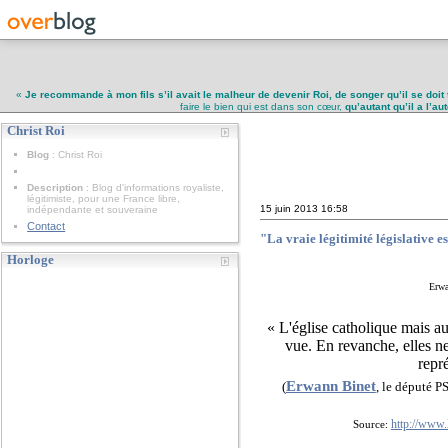
«
Je recommande à mon fils s’il avait le malheur de devenir Roi, de songer qu’il se doit 
faire le bien qui est dans son cœur,
qu’autant qu’il a l’a
Christ Roi
Christ Roi
Blog
: Christ Roi
Description
: Blog d'informations royaliste,
légitimiste, pour une France libre,
15 juin 2013
16:58
indépendante et souveraine
Contact
"La vraie légitimité législative e
Horloge
Erwa
« L'église catholique mais au
vue. En revanche, elles ne 
repr
Erwann Binet
(
, le
député PS
http://www.
Source: