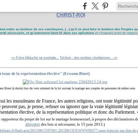
CHRIST-ROI
tout entier au bonheur de ses concitoyens, [...] qu’il ne peut faire le bonheur des Peuples q
utorité nécessaire, et qu’autrement étant lié dans ses opérations
et n’inspirant point de respect
<< Frère Méluche ne souhaite...
Tel Aviv : des tombes chrétiennes... >>
st issue de la représentation élective" (Erwann Binet)
nn Binet (à droite) lors du vote solennel de la loi ouvrant le mariage aux couples de personnes de même sexe.
ssi les musulmans de France, les autres religions, ont toute légitimité p
peuvent pas, je pense, refuser ou ignorer que la vraie légitimité législati
ésentation élective, de la représentation politique et donc du Parlement. 
 rapporteur du projet de loi sur le mariage homosexuel, à propos des déclarations d
abroger
des lois si nécessaire, le 15 juin 2013.)
lefigaro.fr/flash-actu/2013/06/15/97001-20130615FILWWW00377-pape-francois-pas-lieu-de-