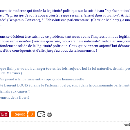
mocratie moderne qui fonde la légitimité politique sur la soit-disant "représentation
le":
"le principe de toute souveraineté réside essentiellement dans la nation"
. Arti
itée" (Benjamin Constant), à l'"absolutisme parlementaire" (Carré de Malberg), à un
..
ucuns se décident à se saisir de ce problème tant nous avons l'impression nous légiti
fondée sur le
nombre
(
Volonté générale
, "souveraineté nationale", volontarisme, con
fondement solide de la légitimité politique.
Ceux qui viennent aujourd'hui dénoncer 
r, d'être conséquents et d'aller jusqu'au bout du raisonnement !
ue finir par vouloir changer toutes les lois, aujourd'hui la loi naturelle, demain peut
aude Martinez)
'en prend à la loi russe anti-propagande homosexuelle
éputé Laurent LOUIS ébranle le Parlement belge, émoi dans la communauté parlement
 jamais aux causes ?
sement de la liberté
Repost
0
Publi