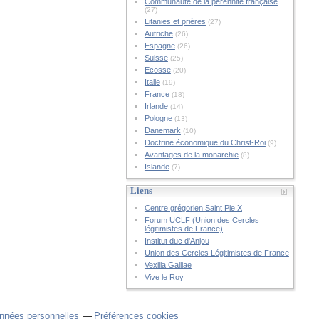
Communauté de la pérennité française
(27)
Litanies et prières
(27)
Autriche
(26)
Espagne
(26)
Suisse
(25)
Ecosse
(20)
Italie
(19)
France
(18)
Irlande
(14)
Pologne
(13)
Danemark
(10)
Doctrine économique du Christ-Roi
(9)
Avantages de la monarchie
(8)
Islande
(7)
Liens
Centre grégorien Saint Pie X
Forum UCLF (Union des Cercles
légitimistes de France)
Institut duc d'Anjou
Union des Cercles Légitimistes de France
Vexilla Galliae
Vive le Roy
nnées personnelles
Préférences cookies