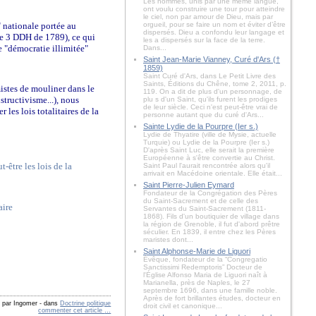
Les hommes, unis par une même langue,
ont voulu construire une tour pour atteindre
le ciel, non par amour de Dieu, mais par
" nationale portée au
orgueil, pour se faire un nom et éviter d’être
dispersés. Dieu a confondu leur langage et
cle 3 DDH de 1789), ce qui
les a dispersés sur la face de la terre.
e "démocratie illimitée"
Dans...
Saint Jean-Marie Vianney, Curé d'Ars (†
1859)
Saint Curé d'Ars, dans Le Petit Livre des
Saints, Éditions du Chêne, tome 2, 2011, p.
mistes de mouliner dans le
119. On a dit de plus d'un personnage, de
structivisme...), nous
plu s d'un Saint, qu'ils furent les prodiges
de leur siècle. Ceci n'est peut-être vrai de
les lois totalitaires de la
personne autant que du curé d'Ars...
Sainte Lydie de la Pourpre (Ier s.)
Lydie de Thyatire (ville de Mysie, actuelle
Turquie) ou Lydie de la Pourpre (Ier s.)
D'après Saint Luc, elle serait la première
Européenne à s'être convertie au Christ.
-être les lois de la
Saint Paul l'aurait rencontrée alors qu'il
arrivait en Macédoine orientale. Elle était...
Saint Pierre-Julien Eymard
Fondateur de la Congrégation des Pères
du Saint-Sacrement et de celle des
aire
Servantes du Saint-Sacrement (1811-
1868). Fils d'un boutiquier de village dans
la région de Grenoble, il fut d'abord prêtre
séculier. En 1839, il entre chez les Pères
maristes dont...
Saint Alphonse-Marie de Liguori
Évêque, fondateur de la “Congregatio
Sanctissimi Redemptoris” Docteur de
l'Église Alfonso Maria de Liguori naît à
Marianella, près de Naples, le 27
septembre 1696, dans une famille noble.
Après de fort brillantes études, docteur en
é par Ingomer
-
dans
Doctrine politique
droit civil et canonique...
commenter cet article
…