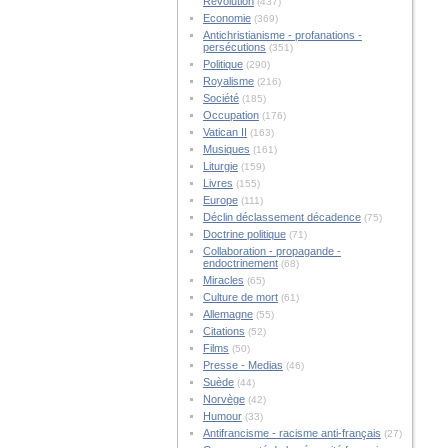
Révolution
(437)
Economie
(369)
Antichristianisme - profanations -
persécutions
(351)
Politique
(290)
Royalisme
(216)
Société
(185)
Occupation
(176)
Vatican II
(163)
Musiques
(161)
Liturgie
(159)
Livres
(155)
Europe
(111)
Déclin déclassement décadence
(75)
Doctrine politique
(71)
Collaboration - propagande -
endoctrinement
(68)
Miracles
(65)
Culture de mort
(61)
Allemagne
(55)
Citations
(52)
Films
(50)
Presse - Medias
(46)
Suède
(44)
Norvège
(42)
Humour
(33)
Antifrancisme - racisme anti-français
(27)