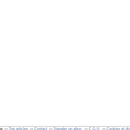
Top articles
Contact
Signaler un abus
C.G.U.
Cookies et do
og