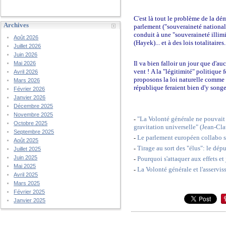
C'est là tout le problème de la dé
Archives
parlement ("souveraineté nationa
conduit à une "souveraineté illim
Août 2026
(Hayek)... et à des lois totalitaires.
Juillet 2026
Juin 2026
Il va bien falloir un jour que d'a
Mai 2026
vent !
A la "légitimité" politique 
Avril 2026
proposons la loi naturelle comme 
Mars 2026
république feraient bien d'y songe
Février 2026
Janvier 2026
Décembre 2025
Novembre 2025
"La Volonté générale ne pouvait q
-
Octobre 2025
gravitation universelle" (Jean-Cl
Septembre 2025
Le parlement européen collabo s
-
Août 2025
Tirage au sort des "élus": le d
-
Juillet 2025
Juin 2025
Pourquoi s'attaquer aux effets et
-
Mai 2025
La Volonté générale et l'asservis
-
Avril 2025
Mars 2025
Février 2025
Janvier 2025