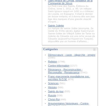
Saint Ignace de Loyola, fondateur de la
Compagnie de Jésus
Le Petit Livre des Saints, Éditions du
Chêne, tome 1, 2011, p. 85. Un militaire
Saint Ignace naquit en 1491 a u château
de Loyola, en Espagne. Il était le dernier
de douze enfants, et il donna dès son bas
âge des marques d'une grande vivacité
d'esprit....
Sainte Juliette
Le martyre de sainte Julitte (anonyme, 2e
moitié du XVIIe siècle), église Saint-Cyr-et-
Sainte-Julitte de Villejuif Julitte de Tarse ou
Juliette de Césarée est une riche veuve de
Césarée (aujourd'hui Kayseri en Turquie),
dépouillée par un homme d'affaires...
Catégories
Démocrature - caste - oligarchie - empire
(2090)
Religion
(1796)
Contre-information
(1217)
Résistance - Reconstruction -
Reconquête - Renaissance
(1041)
Franc-maçonnerie mondialisme soc.
secrètes N.O.M.
(674)
Sciences
(581)
Histoire
(568)
Saints du jour
(555)
Russie
(538)
Christ-Roi
(460)
Argumentaires historiques - Contre-