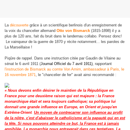
La
découverte
grâce à un scientifique berlinois d'un enregistrement de
la voix du chancelier allemand
Otto von Bismarck
(1815-1898) il y a
plus de 120 ans, fait du bruit dans le landernau collabo.
Pensez donc!
Le vainqueur de la guerre de 1870 y récite notamment... les paroles de
La Marseillaise !
Piqûre de rappel.
Dans une instruction citée par Gaudin de Vilaine au
sénat le 6 avril 1911 (
Journal Officiel du 7 avril 1911)
, rapportant
l'instruction
de Bismarck au comte Von Arnim, ambassadeur à Paris, le
16 novembre 1871
, le "chancelier de fer" avait ainsi recommandé :
« Nous devons enfin désirer le maintien de la République en
France pour une deuxième raison qui est majeure : la France
monarchique était et sera toujours catholique; sa politique lui
donnait une grande influence en Europe, en Orient et jusqu'en
Extrême-Orient
.
Un moyen de contrecarrer son influence au profit
de la nôtre, c'est d'abaisser le catholicisme et la papauté qui en est
la tête. Si nous pouvons atteindre ce but, la France est à jamais
annihilée. La monarchie nous entraverait dans ces tentatives. La