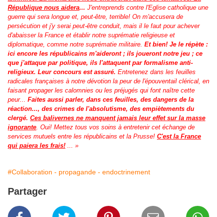
République nous aidera
...
J'entreprends contre l'Eglise catholique une
guerre qui sera longue et, peut-être, terrible! On m'accusera de
persécution et j'y serai peut-être conduit, mais il le faut pour achever
d'abaisser la France et établir notre suprématie religieuse et
diplomatique, comme notre suprématie militaire.
Et bien! Je le répète :
ici encore les républicains m'aideront ; ils joueront notre jeu ; ce
que j'attaque par politique, ils l'attaquent par formalisme anti-
religieux. Leur concours est assuré.
Entretenez dans les feuilles
radicales françaises à notre dévotion la peur de l'épouventail clérical, en
faisant propager les calomnies ou les préjugés qui font naître cette
peur...
Faites aussi parler, dans ces feuilles, des dangers de la
réaction..., des crimes de l'absolutisme, des empiètements du
clergé.
Ces balivernes ne manquent jamais leur effet sur la masse
ignorante
. Oui! Mettez tous vos soins à entretenir cet échange de
services mutuels entre les républicains et la Prusse!
C'est la France
qui paiera les frais!
... »
#Collaboration - propagande - endoctrinement
Partager