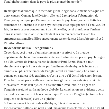
l’analphabétisation dans le pays le plus avancé du monde ?
Remarquons d’abord que la méthode globale agit dans le même sens que ces
deux causes. Comme la télévision, elle tend à remplacer l’abstraction de
l’analyse syllabique par l’image ; et comme la psychanalyse, elle flatte les
tendances de l’enfant à la vision synthétique et sa répugnance à l’analyse. En
fait, les trois causes concourent à un même effet, celui d’enfoncer l’enfant
dans sa condition infantile en retardant ses premiers contacts avec les
structures rationnelles. Elles encouragent ses tendances à la subjectivité et à
l’irrationalisme.
Reviendrons-nous à l’idéogramme ?
Cependant, ceci n’est qu’un raisonnement « a priori ». La preuve
expérimentale, bien plus convaincante, a été administrée par un psychologue
de l’Université de Pennsylvanie, le docteur Paul Rozin. Rozin a tout
simplement appris à des enfants profondément dyslexiques la lecture du
chinois, ou plus exactement de l’anglais écrit en chinois (c ). Le chinois,
comme on sait, est idéographique, c’est-à-dire qu’il écrit l’idée, non le son.
Et sa lecture est par excellence une lecture globale. Les enfants y sont très
bien arrivés. Mais leur dyslexie s’est montrée irréductible à l’égard de
l’anglais enseigné par la méthode globale. La conclusion est évidente : cette
méthode est un leurre et le restera tant que l’on écrira l’anglais (et toutes les
langues occidentales) avec un alphabet.
Si l’on renonce à la méthode syllabique, il faut donc revenir à
l’idéogramme : allons, un petit effort, messieurs les Réformateurs, il ne s’agit