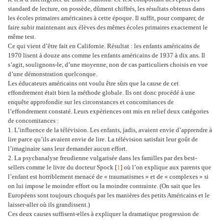
standard de lecture, on possède, dûment chiffrés, les résultats obtenus dans
les écoles primaires américaines à cette époque. Il suffit, pour comparer, de
faire subir maintenant aux élèves des mêmes écoles primaires exactement le
même test.
Ce qui vient d’être fait en Californie. Résultat : les enfants américains de
1970 lisent à douze ans comme les enfants américains de 1937 à dix ans. Il
s’agit, soulignons-le, d’une moyenne, non de cas particuliers choisis en vue
d’une démonstration quelconque.
Les éducateurs américains ont voulu être sûrs que la cause de cet
effondrement était bien la méthode globale. Ils ont donc procédé à une
enquête approfondie sur les circonstances et concomitances de
l’effondrement constaté. Leurs expériences ont mis en relief deux catégories
de concomitances :
1. L’influence de la télévision. Les enfants, jadis, avaient envie d’apprendre à
lire parce qu’ils avaient envie de lire. La télévision satisfait leur goût de
l’imaginaire sans leur demander aucun effort.
2. La psychanalyse freudienne vulgarisée dans les familles par des best-
sellers comme le livre du docteur Spock [
1
] où l’on explique aux parents que
l’enfant est horriblement menacé de « traumatismes » et de « complexes » si
on lui impose le moindre effort ou la moindre contrainte. (On sait que les
Européens sont toujours choqués par les manières des petits Américains et le
laisser-aller où ils grandissent.)
Ces deux causes suffisent-elles à expliquer la dramatique progression de