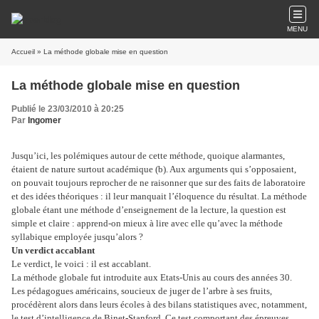
MENU
Accueil
» La méthode globale mise en question
La méthode globale mise en question
Publié le 23/03/2010 à 20:25
Par
Ingomer
Jusqu’ici, les polémiques autour de cette méthode, quoique alarmantes,
étaient de nature surtout académique (b). Aux arguments qui s’opposaient,
on pouvait toujours reprocher de ne raisonner que sur des faits de laboratoire
et des idées théoriques : il leur manquait l’éloquence du résultat. La méthode
globale étant une méthode d’enseignement de la lecture, la question est
simple et claire : apprend-on mieux à lire avec elle qu’avec la méthode
syllabique employée jusqu’alors ?
Un verdict accablant
Le verdict, le voici : il est accablant.
La méthode globale fut introduite aux Etats-Unis au cours des années 30.
Les pédagogues américains, soucieux de juger de l’arbre à ses fruits,
procédèrent alors dans leurs écoles à des bilans statistiques avec, notamment,
le test d’intelligence de Binet-Stanford. Ce test comportant des épreuves