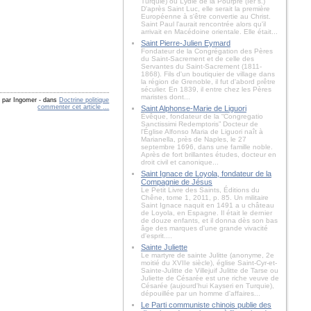
Turquie) ou Lydie de la Pourpre (Ier s.)
D'après Saint Luc, elle serait la première
Européenne à s'être convertie au Christ.
Saint Paul l'aurait rencontrée alors qu'il
arrivait en Macédoine orientale. Elle était...
Saint Pierre-Julien Eymard
Fondateur de la Congrégation des Pères
du Saint-Sacrement et de celle des
Servantes du Saint-Sacrement (1811-
1868). Fils d'un boutiquier de village dans
la région de Grenoble, il fut d'abord prêtre
séculier. En 1839, il entre chez les Pères
maristes dont...
é par Ingomer
-
dans
Doctrine politique
commenter cet article
…
Saint Alphonse-Marie de Liguori
Évêque, fondateur de la “Congregatio
Sanctissimi Redemptoris” Docteur de
l'Église Alfonso Maria de Liguori naît à
Marianella, près de Naples, le 27
septembre 1696, dans une famille noble.
Après de fort brillantes études, docteur en
droit civil et canonique...
Saint Ignace de Loyola, fondateur de la
Compagnie de Jésus
Le Petit Livre des Saints, Éditions du
Chêne, tome 1, 2011, p. 85. Un militaire
Saint Ignace naquit en 1491 a u château
de Loyola, en Espagne. Il était le dernier
de douze enfants, et il donna dès son bas
âge des marques d'une grande vivacité
d'esprit....
Sainte Juliette
Le martyre de sainte Julitte (anonyme, 2e
moitié du XVIIe siècle), église Saint-Cyr-et-
Sainte-Julitte de Villejuif Julitte de Tarse ou
Juliette de Césarée est une riche veuve de
Césarée (aujourd'hui Kayseri en Turquie),
dépouillée par un homme d'affaires...
Le Parti communiste chinois publie des