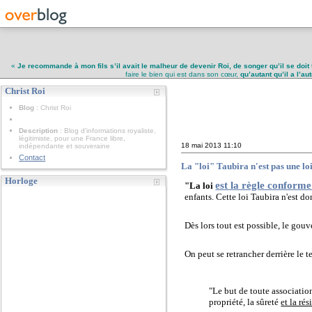
«
Je recommande à mon fils s’il avait le malheur de devenir Roi, de songer qu’il se doit 
faire le bien qui est dans son cœur,
qu’autant qu’il a l’a
Christ Roi
Christ Roi
Blog
: Christ Roi
Description
: Blog d'informations royaliste,
légitimiste, pour une France libre,
18 mai 2013
11:10
indépendante et souveraine
Contact
La "loi" Taubira n'est pas une lo
Horloge
est la règle conforme 
"
La loi
enfants. Cette loi Taubira n'est d
Dès lors tout est possible,
le gouve
On peut se retrancher derrière le 
"Le but de toute associatio
propriété, la sûreté
et la ré