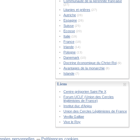
Communauté de la pérennité française
(27)
Litanies et prières
(27)
Autriche
(26)
Espagne
(26)
Suisse
(25)
Ecosse
(20)
Italie
(19)
France
(18)
Irlande
(14)
Pologne
(13)
Danemark
(10)
Doctrine économique du Christ-Roi
(9)
Avantages de la monarchie
(8)
Islande
(7)
Liens
Centre grégorien Saint Pie X
Forum UCLF (Union des Cercles
légitimistes de France)
Institut duc d'Anjou
Union des Cercles Légitimistes de France
Vexilla Galliae
Vive le Roy
nnées personnelles
Préférences cookies