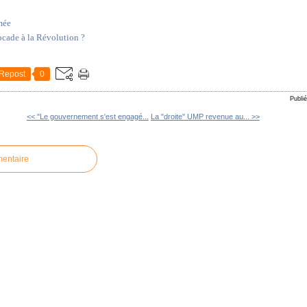
imée
tocade à la Révolution ?
Repost
0
Publi
<< "Le gouvernement s'est engagé...
La "droite" UMP revenue au... >>
mentaire