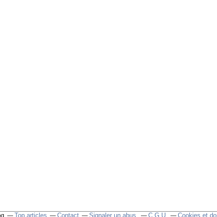
Top articles
Contact
Signaler un abus
C.G.U.
Cookies et do
og