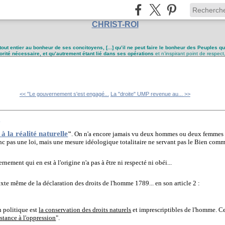
CHRIST-ROI
tout entier au bonheur de ses concitoyens, [...] qu’il ne peut faire le bonheur des Peuples q
utorité nécessaire, et qu’autrement étant lié dans ses opérations
et n’inspirant point de respect
<< "Le gouvernement s'est engagé...
La "droite" UMP revenue au... >>
i
à la réalité naturelle
"
.
On n'a encore jamais vu deux hommes ou deux femmes 
onc pas une loi, mais une mesure idéologique totalitaire ne servant pas le Bien commu
rnement qui en est à l'origine n'a pas à être ni respecté ni obéi...
texte même de la déclaration des droits de l'homme 1789... en son article 2 :
n politique est
la conservation des droits naturels
et imprescriptibles de l'homme. Ces 
sistance à l'oppression
".