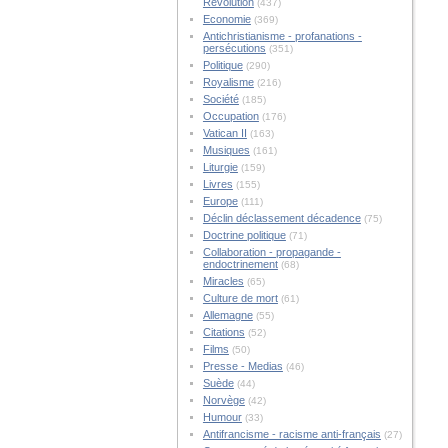
Révolution
(437)
Economie
(369)
Antichristianisme - profanations -
persécutions
(351)
Politique
(290)
Royalisme
(216)
Société
(185)
Occupation
(176)
Vatican II
(163)
Musiques
(161)
Liturgie
(159)
Livres
(155)
Europe
(111)
Déclin déclassement décadence
(75)
Doctrine politique
(71)
Collaboration - propagande -
endoctrinement
(68)
Miracles
(65)
Culture de mort
(61)
Allemagne
(55)
Citations
(52)
Films
(50)
Presse - Medias
(46)
Suède
(44)
Norvège
(42)
Humour
(33)
Antifrancisme - racisme anti-français
(27)