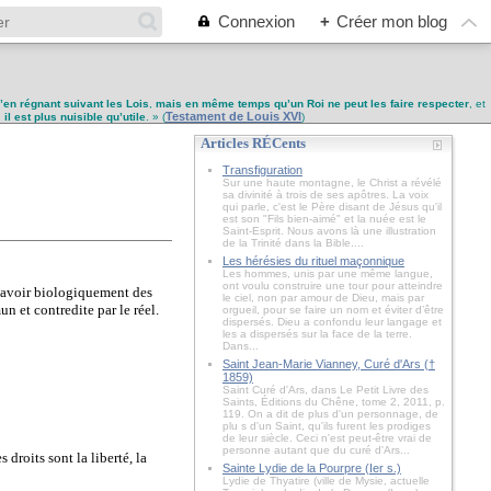
Connexion
+
Créer mon blog
u’en régnant suivant les Lois
,
mais en même temps qu’un Roi ne peut les faire respecter
, et
Testament de Louis XVI
,
il est plus nuisible qu’utile
. » (
)
Articles RÉCents
Transfiguration
Sur une haute montagne, le Christ a révélé
sa divinité à trois de ses apôtres. La voix
qui parle, c'est le Père disant de Jésus qu'il
est son "Fils bien-aimé" et la nuée est le
Saint-Esprit. Nous avons là une illustration
de la Trinité dans la Bible....
Les hérésies du rituel maçonnique
Les hommes, unis par une même langue,
ont voulu construire une tour pour atteindre
avoir biologiquement des
le ciel, non par amour de Dieu, mais par
n et contredite par le réel.
orgueil, pour se faire un nom et éviter d’être
dispersés. Dieu a confondu leur langage et
les a dispersés sur la face de la terre.
Dans...
Saint Jean-Marie Vianney, Curé d'Ars (†
1859)
Saint Curé d'Ars, dans Le Petit Livre des
Saints, Éditions du Chêne, tome 2, 2011, p.
119. On a dit de plus d'un personnage, de
plu s d'un Saint, qu'ils furent les prodiges
de leur siècle. Ceci n'est peut-être vrai de
personne autant que du curé d'Ars...
droits sont la liberté, la
Sainte Lydie de la Pourpre (Ier s.)
Lydie de Thyatire (ville de Mysie, actuelle