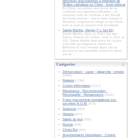
directives draconiennes à l'intention de
l'Église catholique en Chine - texte intégral
En Chine, les prêtres sont tenus de se
conformer aux directives officielles : un
nouveau code de conduite a été dévoilé
(en février dernier – voir le texte intégral ci-
dessous), exigeant du clergé un lien étroit
avec le parti au pouvoir et le socialisme....
Sainte Marthe, Vierge († v. l'an 81)
Sainte Marthe, dans Le Petit Livre des
Saints, Éditions du Chêne, tome 2, 2011, p.
141. Sainte Marthe était soeur de Lazare .
C'est elle qui dirigeait la maison de
Béthanie et s'en montrait digne par sa
douceur et son amabilité envers les siens,
par sa...
Catégories
Démocrature - caste - oligarchie - empire
(2090)
Religion
(1796)
Contre-information
(1217)
Résistance - Reconstruction -
Reconquête - Renaissance
(1041)
Franc-maçonnerie mondialisme soc.
secrètes N.O.M.
(674)
Sciences
(580)
Histoire
(567)
Saints du jour
(555)
Russie
(538)
Christ-Roi
(460)
Argumentaires historiques - Contre-