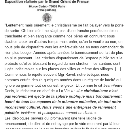
"Lentement mais sûrement le christianisme se fait balayer vers la porte
de sortie.
Oh bien sûr il ne s'agit pas d'une franche persécution bien
tranchante et bien sanglante comme nos pères en connurent sous
d'autres cieux en d'autres temps mais enfin, qu'on le veuille ou non, on
nous prie de disparaître vers les arrière-cuisines en nous demandant de
n'en plus bouger
. Années après années le bannissement se fait de plus
en plus pressant.
Les crèches disparaissent de l'espace public
sous le
prétexte qu'elles blessent le regard du non chrétien : les santons sont
jugés indésirables sur les places des villes et même des villages. [...]
Comme nous le répète souvent Mgr Ravel, notre évêque,
nous
sommes entrés depuis quelques années dans un régime de laïcité qui
ignore ou gomme tout ce qui est religieux
. Et comme le dit Jean-Pierre
Denis, le rédacteur en chef de « La Vie » :
«
Le christianisme n'est
pas violemment éjecté de la sphère publique mais tranquillement
banni de tous les espaces de la mémoire collective, de tout notre
inconscient culturel. Nous vivons une entreprise de reniement
paisible
, insidieux, et politiquement correct en diable
.»
Les idéologues pervers qui promeuvent une telle laïcité de
renoncement, de déni et de nettoyage par le vide montrent par là leur