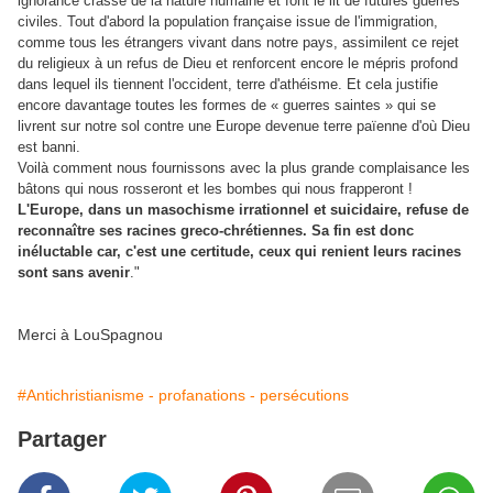
ignorance crasse de la nature humaine et font le lit de futures guerres
civiles
. Tout d'abord la population française issue de l'immigration,
comme tous les étrangers vivant dans notre pays, assimilent ce rejet
du religieux à un refus de Dieu et renforcent encore le mépris profond
dans lequel ils tiennent l'occident, terre d'athéisme. Et cela justifie
encore davantage toutes les formes de « guerres saintes » qui se
livrent sur notre sol contre une Europe devenue terre païenne d'où Dieu
est banni.
Voilà comment nous fournissons avec la plus grande complaisance les
bâtons qui nous rosseront et les bombes qui nous frapperont !
L'Europe, dans un masochisme irrationnel et suicidaire, refuse de
reconnaître ses racines greco-chrétiennes. Sa fin est donc
inéluctable car, c'est une certitude, ceux qui renient leurs racines
sont sans avenir
."
Merci à LouSpagnou
#Antichristianisme - profanations - persécutions
Partager