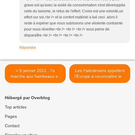
grave est qu'avec la soiéé de consommation s'est développée
celle du laxisme, le refus de l'effort. Croire est une volonté,un
effort sur soi,<br /> et le confort matériel a tué ceci. alors il
reste à espérer que nous subissions une viiolente contrainte
pour nous réveiller.<br /> <br /> <br /> sous peine de
disparaître.<br /> <br /> <br /> <br />
Répondre
< 9 janvier 2011 : 7e
Les Palestiniens appellent
marche aux flambeaux en
l'Europe à reconnaître leur
l'honneur de Sainte
Etat (médias) >
Geneviève
Hébergé par Overblog
Top articles
Pages
Contact
Signaler un abus