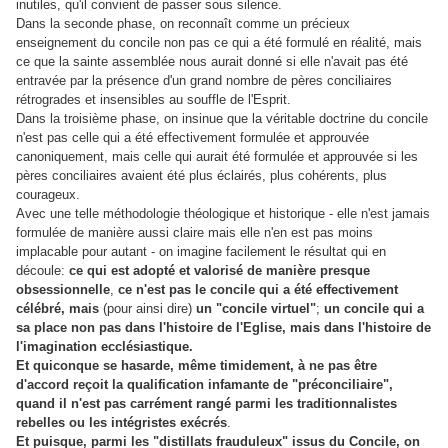
inutiles, qu'il convient de passer sous silence.
Dans la seconde phase, on reconnaît comme un précieux
enseignement du concile non pas ce qui a été formulé en réalité, mais
ce que la sainte assemblée nous aurait donné si elle n'avait pas été
entravée par la présence d'un grand nombre de pères conciliaires
rétrogrades et insensibles au souffle de l'Esprit.
Dans la troisième phase, on insinue que la véritable doctrine du concile
n'est pas celle qui a été effectivement formulée et approuvée
canoniquement, mais celle qui aurait été formulée et approuvée si les
pères conciliaires avaient été plus éclairés, plus cohérents, plus
courageux.
Avec une telle méthodologie théologique et historique - elle n'est jamais
formulée de manière aussi claire mais elle n'en est pas moins
implacable pour autant - on imagine facilement le résultat qui en
découle:
ce qui est adopté et valorisé de manière presque
obsessionnelle
,
ce n'est pas le concile qui a été effectivement
célébré, mais
(pour ainsi dire)
un "concile virtuel"
;
un concile qui a
sa place non pas dans l'histoire de l'Eglise, mais dans l'histoire de
l'imagination ecclésiastique.
Et quiconque se hasarde, même timidement, à ne pas être
d'accord reçoit la qualification infamante de "préconciliaire",
quand il n'est pas carrément rangé parmi les traditionnalistes
rebelles ou les intégristes exécrés
.
Et puisque, parmi les "distillats frauduleux" issus du Concile, on