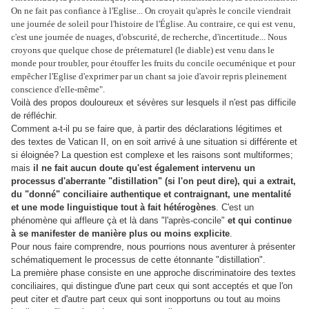
On ne fait pas confiance à l'Eglise... On croyait qu'après le concile viendrait
une journée de soleil pour l'histoire de l'Église. Au contraire, ce qui est venu,
c'est une journée de nuages, d'obscurité, de recherche, d'incertitude... Nous
croyons que quelque chose de préternaturel (le diable) est venu dans le
monde pour troubler, pour étouffer les fruits du concile oecuménique et pour
empêcher l'Eglise d'exprimer par un chant sa joie d'avoir repris pleinement
conscience d'elle-même".
Voilà des propos douloureux et sévères sur lesquels il n'est pas difficile
de réfléchir.
Comment a-t-il pu se faire que, à partir des déclarations légitimes et
des textes de Vatican II, on en soit arrivé à une situation si différente et
si éloignée? La question est complexe et les raisons sont multiformes;
mais
il ne fait aucun doute qu'est également intervenu un
processus d'aberrante "distillation" (si l'on peut dire), qui a extrait,
du "donné" conciliaire authentique et contraignant, une mentalité
et une mode linguistique tout à fait hétérogènes
. C'est un
phénomène qui affleure çà et là dans "l'après-concile"
et qui continue
à se manifester de manière plus ou moins explicite
.
Pour nous faire comprendre, nous pourrions nous aventurer à présenter
schématiquement le processus de cette étonnante "distillation".
La première phase consiste en une approche discriminatoire des textes
conciliaires, qui distingue d'une part ceux qui sont acceptés et que l'on
peut citer et d'autre part ceux qui sont inopportuns ou tout au moins