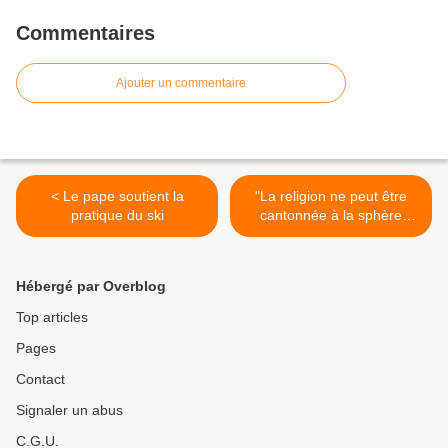
Commentaires
Ajouter un commentaire
< Le pape soutient la
"La religion ne peut être
pratique du ski
cantonnée à la sphère
privée" (Rencontre de
Téhéran) >
Hébergé par Overblog
Top articles
Pages
Contact
Signaler un abus
C.G.U.