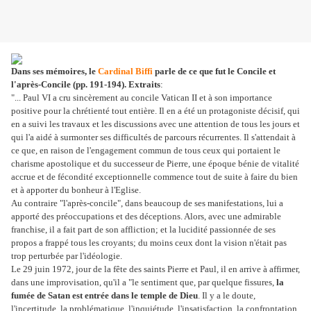
Dans ses mémoires, le
Cardinal Biffi
parle de ce que fut le Concile et
l'après-Concile (pp. 191-194). Extraits
:
"... Paul VI a cru sincèrement au concile Vatican II et à son importance
positive pour la chrétienté tout entière. Il en a été un protagoniste décisif, qui
en a suivi les travaux et les discussions avec une attention de tous les jours et
qui l'a aidé à surmonter ses difficultés de parcours récurrentes. Il s'attendait à
ce que, en raison de l'engagement commun de tous ceux qui portaient le
charisme apostolique et du successeur de Pierre, une époque bénie de vitalité
accrue et de fécondité exceptionnelle commence tout de suite à faire du bien
et à apporter du bonheur à l'Eglise.
Au contraire "l'après-concile", dans beaucoup de ses manifestations, lui a
apporté des préoccupations et des déceptions. Alors, avec une admirable
franchise, il a fait part de son affliction; et la lucidité passionnée de ses
propos a frappé tous les croyants; du moins ceux dont la vision n'était pas
trop perturbée par l'idéologie.
Le 29 juin 1972, jour de la fête des saints Pierre et Paul, il en arrive à affirmer,
dans une improvisation, qu'il a "le sentiment que, par quelque fissures,
la
fumée de Satan est entrée dans le temple de Dieu
. Il y a le doute,
l'incertitude, la problématique, l'inquiétude, l'insatisfaction, la confrontation.