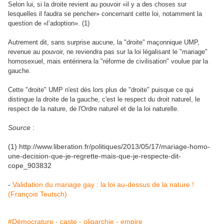
Selon lui, si la droite revient au pouvoir «il y a des choses sur
lesquelles il faudra se pencher» concernant cette loi, notamment la
question de «l’adoption». (1)
Autrement dit, sans surprise aucune, la "droite" maçonnique UMP,
revenue au pouvoir, ne reviendra pas sur la loi légalisant le "mariage"
homosexuel, mais entérinera la "réforme de civilisation" voulue par la
gauche.
Cette "droite" UMP n'est dès lors plus de "droite" puisque ce qui
distingue la droite de la gauche, c'est le respect du droit naturel, le
respect de la nature, de l'Ordre naturel et de la loi naturelle.
Source
:
(1) http://www.liberation.fr/politiques/2013/05/17/mariage-homo-
une-decision-que-je-regrette-mais-que-je-respecte-dit-
cope_903832
-
Validation du mariage gay : la loi au-dessus de la nature !
(François Teutsch)
#Démocrature - caste - oligarchie - empire