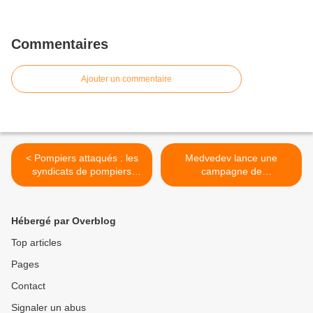
Commentaires
Ajouter un commentaire
< Pompiers attaqués : les
Medvedev lance une
syndicats de pompiers
campagne de
communiquent
déstalinisation de la Russie
>
Hébergé par Overblog
Top articles
Pages
Contact
Signaler un abus