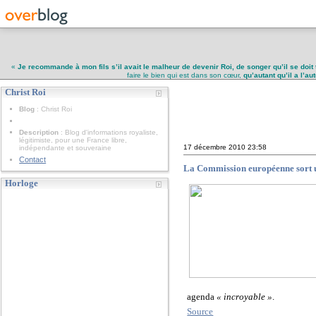
«
Je recommande à mon fils s’il avait le malheur de devenir Roi, de songer qu’il se doit 
faire le bien qui est dans son cœur,
qu’autant qu’il a l’a
Christ Roi
Christ Roi
Blog
: Christ Roi
Description
: Blog d'informations royaliste,
légitimiste, pour une France libre,
17 décembre 2010
23:58
indépendante et souveraine
Contact
La Commission européenne sort un
Horloge
agenda
« incroyable »
.
Source