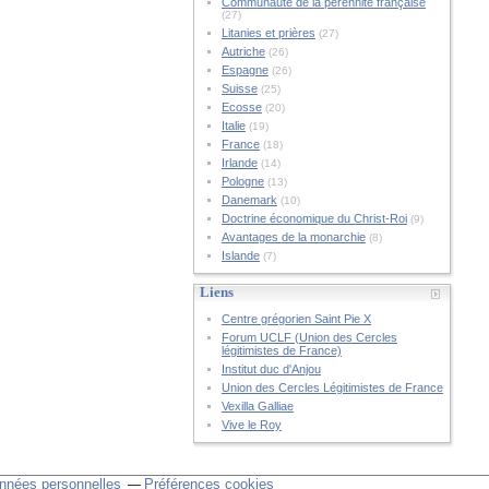
Communauté de la pérennité française
(27)
Litanies et prières
(27)
Autriche
(26)
Espagne
(26)
Suisse
(25)
Ecosse
(20)
Italie
(19)
France
(18)
Irlande
(14)
Pologne
(13)
Danemark
(10)
Doctrine économique du Christ-Roi
(9)
Avantages de la monarchie
(8)
Islande
(7)
Liens
Centre grégorien Saint Pie X
Forum UCLF (Union des Cercles
légitimistes de France)
Institut duc d'Anjou
Union des Cercles Légitimistes de France
Vexilla Galliae
Vive le Roy
nnées personnelles
Préférences cookies