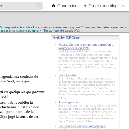
Connexion
+
Créer mon blog
u’en régnant suivant les Lois
,
mais en même temps qu’un Roi ne peut les faire respecter
, et
Testament de Louis XVI
,
il est plus nuisible qu’utile
. » (
)
Articles RÉCents
Haarp: Ce que le parlement européen a
vraiment écrit en 1999
Le 14 janvier 1999, une commission du
Parlement européen adoptait un rapport
peu connu consacré à l'environnement, à la
sécurité et à la politique étrangère. On y
trouve un passage surprenant concernant
le projet américain HAARP (High Frequency
Active...
Saint Gaétan
n agenda aux couleurs de
Saint Gaétan, Patron des théatins, des
ce à Noël, mais qui
chômeurs et demandeurs d'emploi Gaétan
est né à Vicence, qui faisait alors partie de
la république de Venise. Ses parents
mi est quelqu’un qui partage
étaient Gaspard, comte de Thiène, et Maria
Porto. Sa mère, très pieuse, l'encouragea
rect !
dans...
utres… Sans oublier la
Transfiguration
Sur une haute montagne, le Christ a révélé
 chrétienne n’est signalée
sa divinité à trois de ses apôtres. La voix
zel, porte-parole de la
qui parle, c'est le Père disant de Jésus qu'il
est son "Fils bien-aimé" et la nuée est le
 a jugé la sortie de cet
Saint-Esprit. Nous avons là une illustration
de la Trinité dans la Bible....
Les hérésies du rituel maçonnique