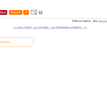
Repost
0
Publié par Ingomer
-
dans
Antichri
<< Leers (Nord) : un conseiller...
Les Palestiniens appellent... >>
mentaire