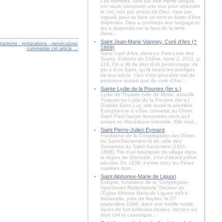
Les hommes, unis par une même langue,
ont voulu construire une tour pour atteindre
le ciel, non par amour de Dieu, mais par
orgueil, pour se faire un nom et éviter d’être
dispersés. Dieu a confondu leur langage et
les a dispersés sur la face de la terre.
Dans...
Saint Jean-Marie Vianney, Curé d'Ars (†
stianisme - profanations - persécutions
1859)
commenter cet article
…
Saint Curé d'Ars, dans Le Petit Livre des
Saints, Éditions du Chêne, tome 2, 2011, p.
119. On a dit de plus d'un personnage, de
plu s d'un Saint, qu'ils furent les prodiges
de leur siècle. Ceci n'est peut-être vrai de
personne autant que du curé d'Ars...
Sainte Lydie de la Pourpre (Ier s.)
Lydie de Thyatire (ville de Mysie, actuelle
Turquie) ou Lydie de la Pourpre (Ier s.)
D'après Saint Luc, elle serait la première
Européenne à s'être convertie au Christ.
Saint Paul l'aurait rencontrée alors qu'il
arrivait en Macédoine orientale. Elle était...
Saint Pierre-Julien Eymard
Fondateur de la Congrégation des Pères
du Saint-Sacrement et de celle des
Servantes du Saint-Sacrement (1811-
1868). Fils d'un boutiquier de village dans
la région de Grenoble, il fut d'abord prêtre
séculier. En 1839, il entre chez les Pères
maristes dont...
Saint Alphonse-Marie de Liguori
Évêque, fondateur de la “Congregatio
Sanctissimi Redemptoris” Docteur de
l'Église Alfonso Maria de Liguori naît à
Marianella, près de Naples, le 27
septembre 1696, dans une famille noble.
Après de fort brillantes études, docteur en
droit civil et canonique...