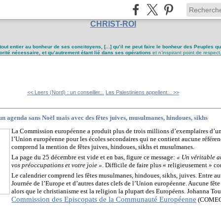
CHRIST-ROI
tout entier au bonheur de ses concitoyens, [...] qu’il ne peut faire le bonheur des Peuples q
utorité nécessaire, et qu’autrement étant lié dans ses opérations
et n’inspirant point de respect
<< Leers (Nord) : un conseiller...
Les Palestiniens appellent... >>
 agenda sans Noël mais avec des fêtes juives, musulmanes, hindoues, sikhs
La Commission européenne a produit plus de trois millions d’exemplaires d’u
l’Union européenne pour les écoles secondaires qui ne contient aucune référen
comprend la mention de fêtes juives, hindoues, sikhs et musulmanes.
La page du 25 décembre est vide et en bas, figure ce message:
« Un véritable a
vos préoccupations et votre joie »
. Difficile de faire plus « religieusement » cor
Le calendrier comprend les fêtes musulmanes, hindoues, sikhs, juives. Entre a
Journée de l’Europe et d’autres dates clefs de l’Union européenne. Aucune fête
alors que le christianisme est la religion la plupart des Européens. Johanna Tou
Commission des Episcopats de la Communauté Européenne
(COMECE)