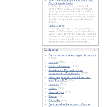
Saint Ignace de Loyola, fondateur de la
Compagnie de Jésus
Le Petit Livre des Saints, Éditions du
Chêne, tome 1, 2011, p. 85. Un militaire
Saint Ignace naquit en 1491 a u château
de Loyola, en Espagne. Il était le dernier
de douze enfants, et il donna dès son bas
âge des marques d'une grande vivacité
d'esprit....
Sainte Juliette
Le martyre de sainte Julitte (anonyme, 2e
moitié du XVIIe siècle), église Saint-Cyr-et-
Sainte-Julitte de Villejuif Julitte de Tarse ou
Juliette de Césarée est une riche veuve de
Césarée (aujourd'hui Kayseri en Turquie),
dépouillée par un homme d'affaires...
Catégories
Démocrature - caste - oligarchie - empire
(2090)
Religion
(1796)
Contre-information
(1217)
Résistance - Reconstruction -
Reconquête - Renaissance
(1041)
Franc-maçonnerie mondialisme soc.
secrètes N.O.M.
(674)
Sciences
(581)
Histoire
(568)
Saints du jour
(555)
Russie
(538)
Christ-Roi
(460)
Argumentaires historiques - Contre-