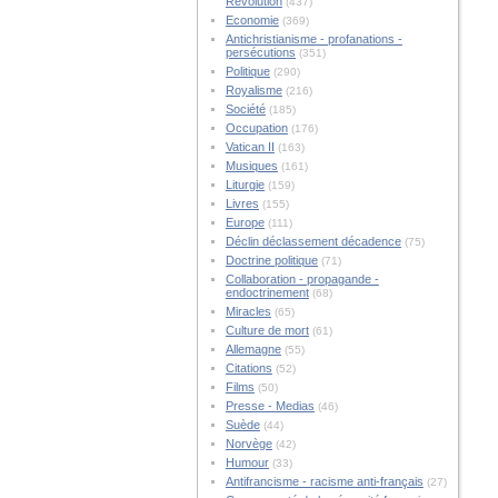
Révolution
(437)
Economie
(369)
Antichristianisme - profanations -
persécutions
(351)
Politique
(290)
Royalisme
(216)
Société
(185)
Occupation
(176)
Vatican II
(163)
Musiques
(161)
Liturgie
(159)
Livres
(155)
Europe
(111)
Déclin déclassement décadence
(75)
Doctrine politique
(71)
Collaboration - propagande -
endoctrinement
(68)
Miracles
(65)
Culture de mort
(61)
Allemagne
(55)
Citations
(52)
Films
(50)
Presse - Medias
(46)
Suède
(44)
Norvège
(42)
Humour
(33)
Antifrancisme - racisme anti-français
(27)