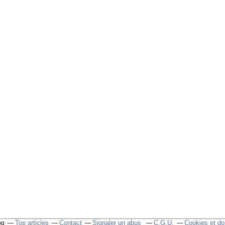
Top articles
Contact
Signaler un abus
C.G.U.
Cookies et do
og